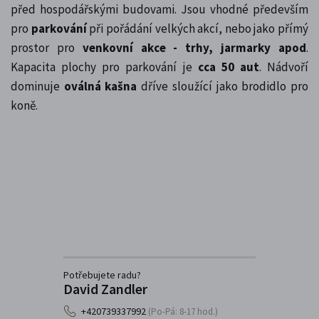
před hospodářskými budovami. Jsou vhodné především
pro
parkování
při pořádání velkých akcí, nebo jako přímý
prostor pro
venkovní akce - trhy, jarmarky apod
.
Kapacita plochy pro parkování je
cca 50 aut
. Nádvoří
dominuje
oválná kašna
dříve sloužící jako brodidlo pro
koně.
Potřebujete radu?
David Zandler
+420739337992
(Po-Pá: 8-17 hod.)