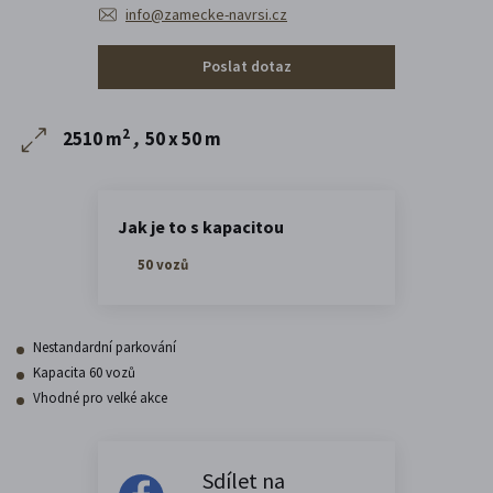
info@zamecke-navrsi.cz
Poslat dotaz
2
2510 m
,
50 x 50 m
Jak je to s kapacitou
50 vozů
Nestandardní parkování
Kapacita 60 vozů
Vhodné pro velké akce
Sdílet na