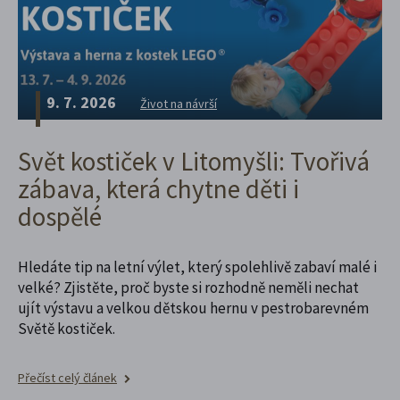
9. 7. 2026
Život na návrší
Svět kostiček v Litomyšli: Tvořivá
zábava, která chytne děti i
dospělé
Hledáte tip na letní výlet, který spolehlivě zabaví malé i
velké? Zjistěte, proč byste si rozhodně neměli nechat
ujít výstavu a velkou dětskou hernu v pestrobarevném
Světě kostiček.
Přečíst celý článek