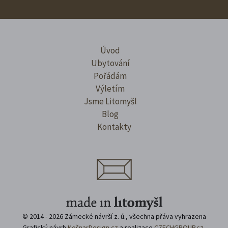
Úvod
Ubytování
Pořádám
Výletím
Jsme Litomyšl
Blog
Kontakty
© 2014 - 2026 Zámecké návrší z. ú., všechna přáva vyhrazena
Grafický návrh
KošnarDesign.cz
a realizace
CZECHGROUP.cz