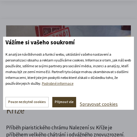
Vážíme si vašeho soukromí
K analýze návštěvnosti a funkcí webu, ukládání vašeho nastavení a
personalizaci obsahu a reklam využíváme cookies. Informace o tom, jak náš web
používáte, sdílíme se svými partnery pro sociální média, inzerci a analýzy, kteří
mohou být ze zemí mimo EU. Partneři tyto údaje mohou zkombinovat s dalšími
informacemi, které jste jim poskytli nebo které získali v důsledku toho, že
22. 6. 2026
Život na návrší
používáte jejich služby.
Podrobné informace
Znovuzrozený chrám Nalezení sv.
Pouze nezbytné cookies
Přijmout vše
Spravovat cookies
Kříže
Příběh piaristického chrámu Nalezení sv. Kříže je
příběhem velkého chátrání i odvážného znovuzrození.