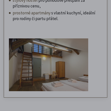
stylový hostel
pro pohodové přespání za
příznivou cenu,
prostorné apartmány
s vlastní kuchyní, ideální
pro rodiny či partu přátel.