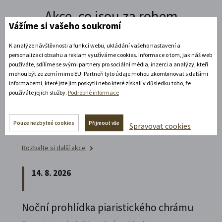
Akce, co jsou za rohem
Vážíme si vašeho soukromí
K analýze návštěvnosti a funkcí webu, ukládání vašeho nastavení a
personalizaci obsahu a reklam využíváme cookies. Informace o tom, jak náš web
11. 8. 2026
používáte, sdílíme se svými partnery pro sociální média, inzerci a analýzy, kteří
19:30 - 22:00
mohou být ze zemí mimo EU. Partneři tyto údaje mohou zkombinovat s dalšími
informacemi, které jste jim poskytli nebo které získali v důsledku toho, že
používáte jejich služby.
Podrobné informace
Bílá paní na vdávání
Zábavné představení plné hereckých hvězd na
Pouze nezbytné cookies
Přijmout vše
Spravovat cookies
zámecké open-air scéně v Litomyšli.
Rozbalte si další akce
14. 8. 2026
Noční prohlídka piaristického chrámu