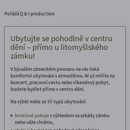
Pořádá Q & I production.
Ubytujte se pohodlně v centru
dění – přímo u litomyšlského
zámku!
V bývalém zámeckém pivovaru na vás čeká
komfortní ubytování s atmosférou. Ať už míříte na
koncert, pracovní cestu nebo víkendový pobyt,
budete bydlet přímo v centru dění.
Na výběr máte ze tří typů ubytování:
hotelové pokoje
s výhledem na arkády zámku
nebo věže chrámu,