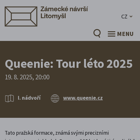
CZ
MENU
Queenie: Tour léto 2025
19. 8. 2025, 20:00
I. nádvoří
www.queenie.cz
Tato pražská formace, známá svými precizními