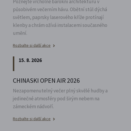
Poznejte vrcholně barokní architekturu v
působivém večerním hávu. Obětní stůl dýchá
světlem, paprsky laserového kříže protínají
klenby a chrám ožívá instalacemi současného
umění.
Rozbalte si další akce
15. 8. 2026
CHINASKI OPEN AIR 2026
Nezapomenutelný večer plný skvělé hudby a
jedinečné atmosféry pod širým nebem na
zámeckém nádvoří.
Rozbalte si další akce