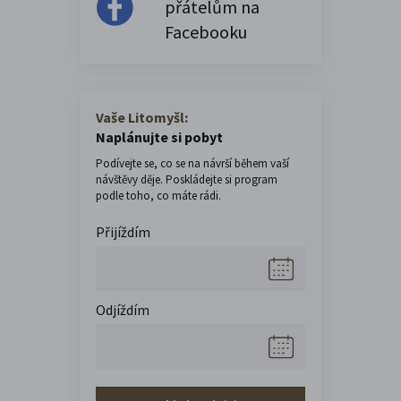
přátelům na
Facebooku
Vaše Litomyšl:
Naplánujte si pobyt
Podívejte se, co se na návrší během vaší
návštěvy děje. Poskládejte si program
podle toho, co máte rádi.
Přijíždím
Odjíždím