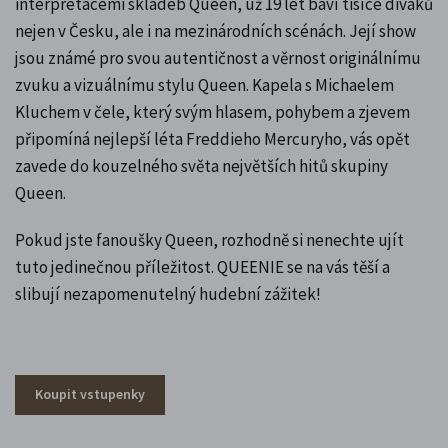
interpretacemi skladeb Queen, už 19 let baví tisíce diváků
nejen v Česku, ale i na mezinárodních scénách. Její show
jsou známé pro svou autentičnost a věrnost originálnímu
zvuku a vizuálnímu stylu Queen. Kapela s Michaelem
Kluchem v čele, který svým hlasem, pohybem a zjevem
připomíná nejlepší léta Freddieho Mercuryho, vás opět
zavede do kouzelného světa největších hitů skupiny
Queen.
Pokud jste fanoušky Queen, rozhodně si nenechte ujít
tuto jedinečnou příležitost. QUEENIE se na vás těší a
slibují nezapomenutelný hudební zážitek!
Koupit vstupenky