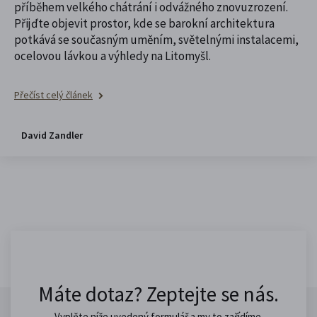
příběhem velkého chátrání i odvážného znovuzrození.
Přijďte objevit prostor, kde se barokní architektura
potkává se současným uměním, světelnými instalacemi,
ocelovou lávkou a výhledy na Litomyšl.
Přečíst celý článek
David Zandler
Máte dotaz? Zeptejte se nás.
Vyplňte níže uvedený formulář a my to zařídíme.