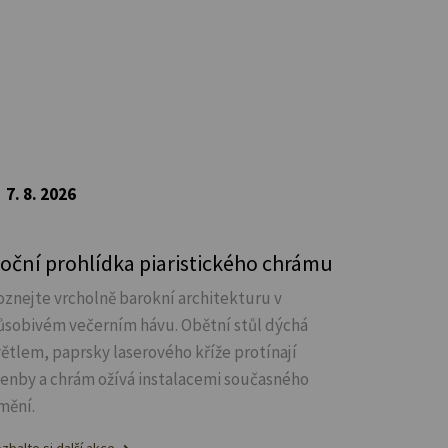
7. 8. 2026
oční prohlídka piaristického chrámu
oznejte vrcholně barokní architekturu v
ůsobivém večerním hávu. Obětní stůl dýchá
větlem, paprsky laserového kříže protínají
lenby a chrám ožívá instalacemi současného
mění.
zbalte si další akce