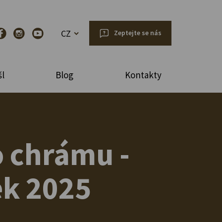
CZ
Zeptejte se nás
l
Blog
Kontakty
o chrámu -
ek 2025