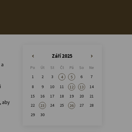
Září 2025
«
»
 a
Po
Út
St
Čt
Pá
So
Ne
1
2
3
6
7
4
5
i
8
9
10
11
14
12
13
15
16
17
18
19
20
21
, aby
22
24
25
27
28
23
26
29
30