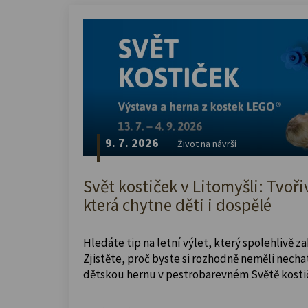
9. 7. 2026
Život na návrší
Svět kostiček v Litomyšli: Tvoři
která chytne děti i dospělé
Hledáte tip na letní výlet, který spolehlivě z
Zjistěte, proč byste si rozhodně neměli nechat
dětskou hernu v pestrobarevném Světě kosti