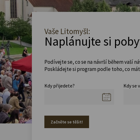
Vaše Litomyšl:
Naplánujte si poby
Podívejte se, co se na návrší během vaší ná
Poskládejte si program podle toho, co máte
Kdy přijedete?
Kdy se 
Začněte se těšit!