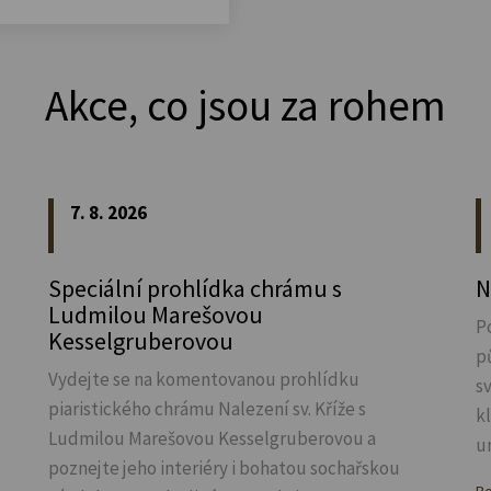
Akce, co jsou za rohem
7. 8. 2026
Speciální prohlídka chrámu s
N
Ludmilou Marešovou
P
Kesselgruberovou
p
Vydejte se na komentovanou prohlídku
s
piaristického chrámu Nalezení sv.
Kříže s
k
Ludmilou Marešovou Kesselgruberovou a
u
poznejte jeho interiéry i bohatou sochařskou
Ro