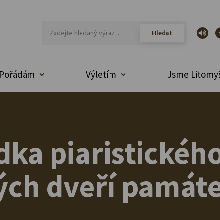
Pořádám
Výletím
Jsme Litomyš
dka piaristickéh
ých dveří památ