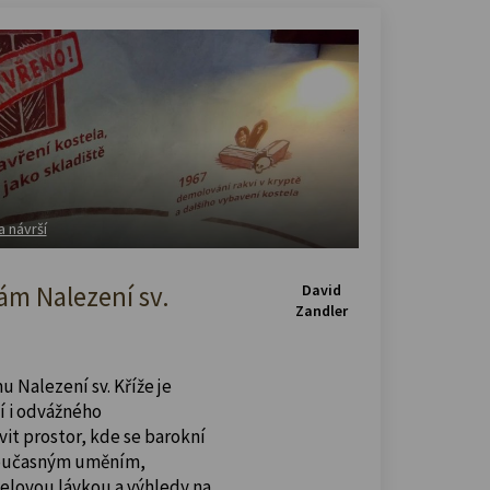
a návrší
m Nalezení sv.
David
Zandler
u Nalezení sv. Kříže je
í i odvážného
vit prostor, kde se barokní
současným uměním,
celovou lávkou a výhledy na