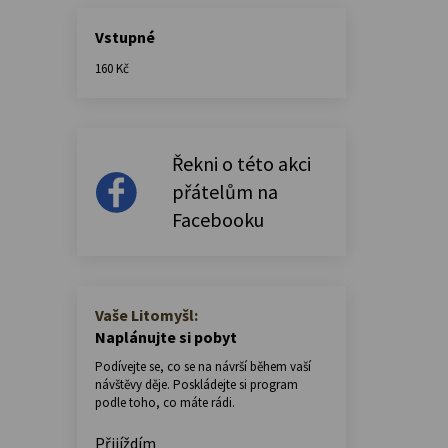
Vstupné
160 Kč
Řekni o této akci
přátelům na
Facebooku
Vaše Litomyšl:
Naplánujte si pobyt
Podívejte se, co se na návrší během vaší
návštěvy děje. Poskládejte si program
podle toho, co máte rádi.
Přijíždím