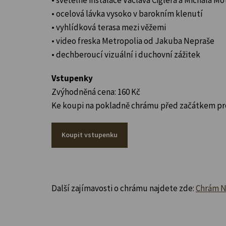
• ocelová lávka vysoko v barokním klenutí
• vyhlídková terasa mezi věžemi
• video freska Metropolia od Jakuba Nepraše
• dechberoucí vizuální i duchovní zážitek
Vstupenky
Zvýhodněná cena: 160 Kč
Ke koupi na pokladně chrámu před začátkem pro
Koupit vstupenku
Další zajímavosti o chrámu najdete zde:
Chrám Na