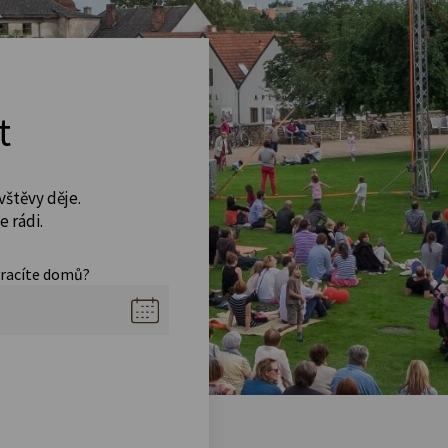
t
vštěvy děje.
 rádi.
vracíte domů?