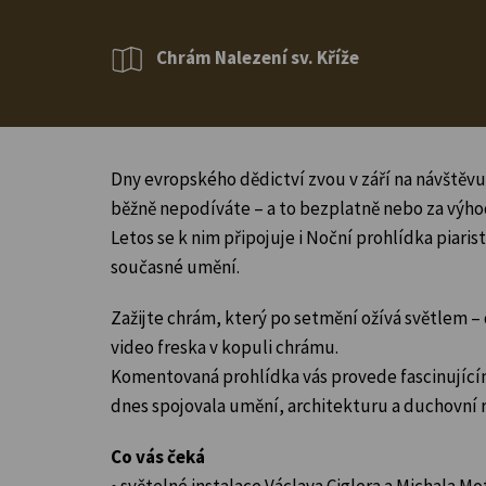
Chrám Nalezení sv. Kříže
Dny evropského dědictví zvou v září na návštěvu 
běžně nepodíváte – a to bezplatně nebo za výh
Letos se k nim připojuje i Noční prohlídka piari
současné umění.
Zažijte chrám, který po setmění ožívá světlem – d
video freska v kopuli chrámu.
Komentovaná prohlídka vás provede fascinujícím
dnes spojovala umění, architekturu a duchovní 
Co vás čeká
• světelné instalace Václava Ciglera a Michala M