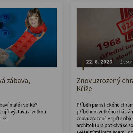
22. 6. 2026
Život n
vá zábava,
Znovuzrozený chrá
Kříže
abaví malé i velké?
Příběh piaristického chrám
 ujít výstavu a velkou
příběhem velkého chátrán
ček.
znovuzrození. Přijďte obje
architektura potkává se 
světelnými instalacemi, o