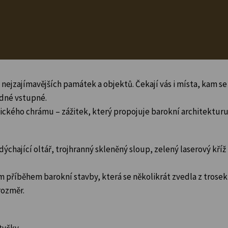
nejzajímavějších památek a objektů. Čekají vás i místa, kam se
odné vstupné.
stického chrámu – zážitek, který propojuje barokní architekturu
ýchající oltář, trojhranný skleněný sloup, zelený laserový kříž 
 příběhem barokní stavby, která se několikrát zvedla z trosek
rozměr.
otyčky