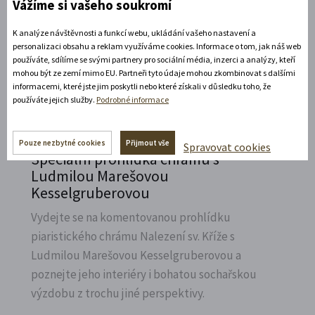
Vážíme si vašeho soukromí
Přijeďte navštívit Státní zámek v Litomyšli a
vzpomenout na naší první českou závodnici,
K analýze návštěvnosti a funkcí webu, ukládání vašeho nastavení a
Elišku Junkovou.
personalizaci obsahu a reklam využíváme cookies. Informace o tom, jak náš web
používáte, sdílíme se svými partnery pro sociální média, inzerci a analýzy, kteří
mohou být ze zemí mimo EU. Partneři tyto údaje mohou zkombinovat s dalšími
Rozbalte si další akce
informacemi, které jste jim poskytli nebo které získali v důsledku toho, že
používáte jejich služby.
Podrobné informace
7. 8. 2026
Pouze nezbytné cookies
Přijmout vše
Spravovat cookies
Speciální prohlídka chrámu s
Ludmilou Marešovou
Kesselgruberovou
Vydejte se na komentovanou prohlídku
piaristického chrámu Nalezení sv.
Kříže s
Ludmilou Marešovou Kesselgruberovou a
poznejte jeho interiéry i bohatou sochařskou
výzdobu z trochu jiné perspektivy.