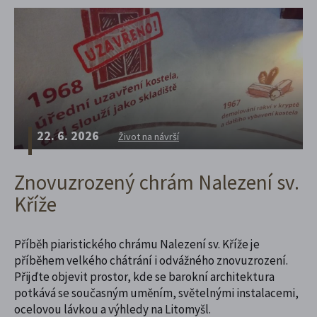
22. 6. 2026
Život na návrší
Znovuzrozený chrám Nalezení sv.
Kříže
Příběh piaristického chrámu Nalezení sv. Kříže je
příběhem velkého chátrání i odvážného znovuzrození.
Přijďte objevit prostor, kde se barokní architektura
potkává se současným uměním, světelnými instalacemi,
ocelovou lávkou a výhledy na Litomyšl.