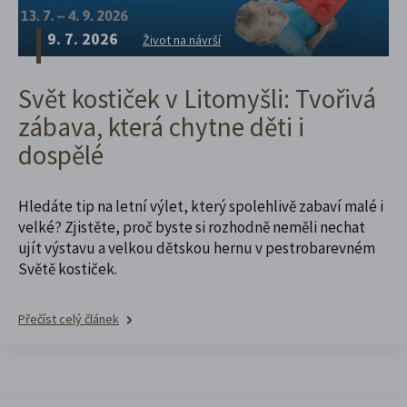
9. 7. 2026
Život na návrší
Svět kostiček v Litomyšli: Tvořivá
zábava, která chytne děti i
dospělé
Hledáte tip na letní výlet, který spolehlivě zabaví malé i
velké? Zjistěte, proč byste si rozhodně neměli nechat
ujít výstavu a velkou dětskou hernu v pestrobarevném
Světě kostiček.
Přečíst celý článek