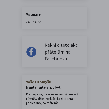
Vstupné
390 - 490 Kč
Řekni o této akci
přátelům na
Facebooku
Vaše Litomyšl:
Naplánujte si pobyt
Podívejte se, co se na návrší během vaší
návštěvy děje. Poskládejte si program
podle toho, co máte rádi.