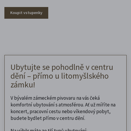
Koupit vstupenky
Ubytujte se pohodlně v centru
dění – přímo u litomyšlského
zámku!
V bývalém zámeckém pivovaru na vás čeká
komfortní ubytování s atmosférou. Ať už míříte na
koncert, pracovní cestu nebo víkendový pobyt,
budete bydlet přímo v centru dění.
Na výběr máte ze tří typů ubytování: