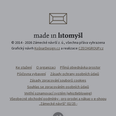
© 2014 - 2026 Zámecké návrší z. ú., všechna přáva vyhrazena
Grafický návrh
KošnarDesign.cz
a realizace
CZECHGROUP.cz
Ke stažení
O organizaci
Přímá objednávka prostor
Půjčovna vybavení
Zásady ochrany osobních údajů
Zásady zpracování souborů cookies
Souhlas se zpracováním osobních údajů
Vnitřní oznamovací systém (whistleblowing)
Všeobecné obchodní podmínky - pro prodej a nákup v e-shopu
„Zámecké návrší“ 02/25 -