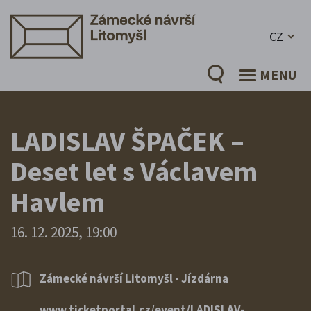
CZ
MENU
LADISLAV ŠPAČEK –
Deset let s Václavem
Havlem
16. 12. 2025, 19:00
Zámecké návrší Litomyšl - Jízdárna
www.ticketportal.cz/event/LADISLAV-