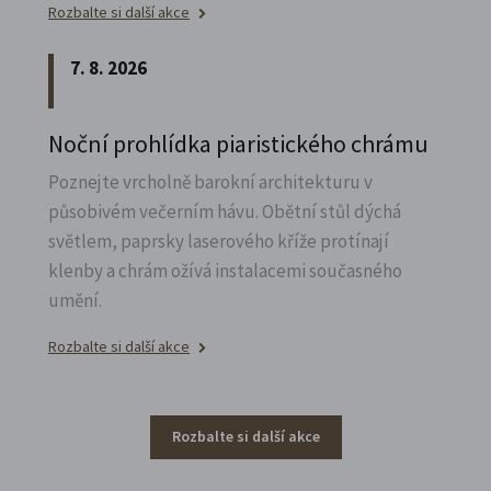
Rozbalte si další akce
7. 8. 2026
Noční prohlídka piaristického chrámu
Poznejte vrcholně barokní architekturu v
působivém večerním hávu. Obětní stůl dýchá
světlem, paprsky laserového kříže protínají
klenby a chrám ožívá instalacemi současného
umění.
Rozbalte si další akce
Rozbalte si další akce