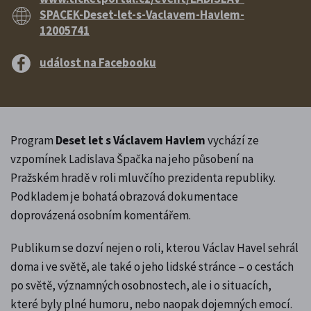
SPACEK-Deset-let-s-Vaclavem-Havlem-
12005741
událost na Facebooku
Program
Deset let s Václavem Havlem
vychází ze
vzpomínek Ladislava Špačka na jeho působení na
Pražském hradě v roli mluvčího prezidenta republiky.
Podkladem je bohatá obrazová dokumentace
doprovázená osobním komentářem.
Publikum se dozví nejen o roli, kterou Václav Havel sehrál
doma i ve světě, ale také o jeho lidské stránce – o cestách
po světě, významných osobnostech, ale i o situacích,
které byly plné humoru, nebo naopak dojemných emocí.