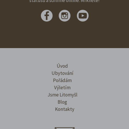
statusů a sdílíme online. Mrkněte!
Úvod
Ubytování
Pořádám
Výletím
Jsme Litomyšl
Blog
Kontakty