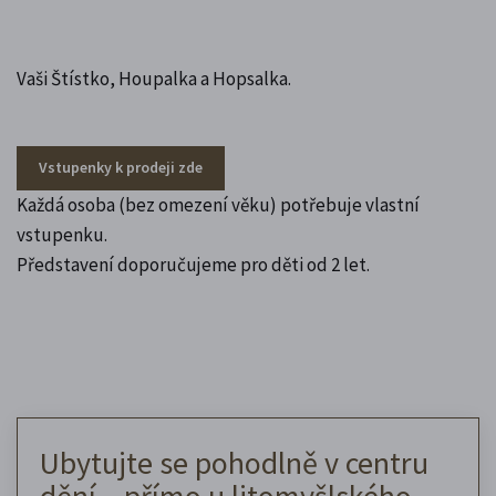
Vaši Štístko, Houpalka a Hopsalka.
Vstupenky k prodeji zde
Každá osoba (bez omezení věku) potřebuje vlastní
vstupenku.
Představení doporučujeme pro děti od 2 let.
Ubytujte se pohodlně v centru
dění – přímo u litomyšlského