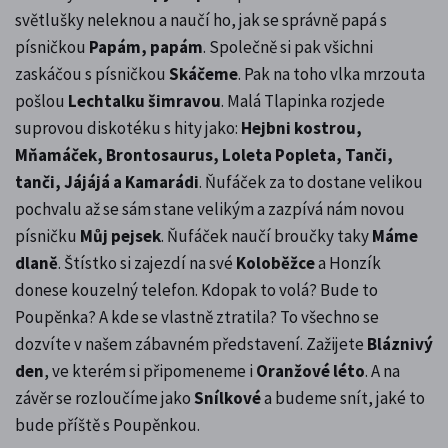
světlušky neleknou a naučí ho, jak se správně papá s
písničkou
Papám, papám
. Společně si pak všichni
zaskáčou s písničkou
Skáčeme
. Pak na toho vlka mrzouta
pošlou
Lechtalku šimravou
. Malá Tlapinka rozjede
suprovou diskotéku s hity jako:
Hejbni kostrou,
Mňamáček, Brontosaurus, Loleta Popleta, Tanči,
tanči, Jájájá a Kamarádi
. Ňufáček za to dostane velikou
pochvalu až se sám stane velikým a zazpívá nám novou
písničku
Můj pejsek
. Ňufáček naučí broučky taky
Máme
dlaně
. Štístko si zajezdí na své
Koloběžce
a Honzík
donese kouzelný telefon. Kdopak to volá? Bude to
Poupěnka? A kde se vlastně ztratila? To všechno se
dozvíte v našem zábavném představení. Zažijete
Bláznivý
den
, ve kterém si připomeneme i
Oranžové léto
. A na
závěr se rozloučíme jako
Snílkové
a budeme snít, jaké to
bude příště s Poupěnkou.