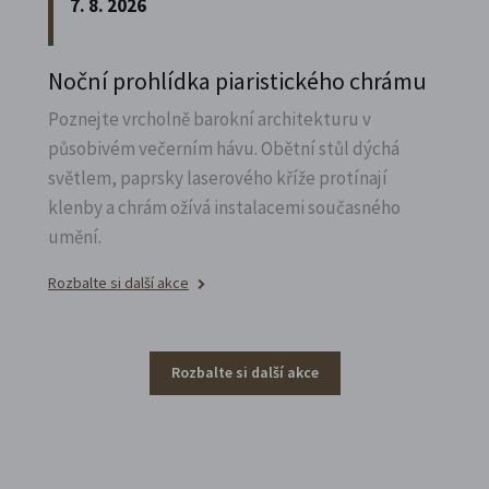
7. 8. 2026
Noční prohlídka piaristického chrámu
Poznejte vrcholně barokní architekturu v
působivém večerním hávu. Obětní stůl dýchá
světlem, paprsky laserového kříže protínají
klenby a chrám ožívá instalacemi současného
umění.
Rozbalte si další akce
Rozbalte si další akce