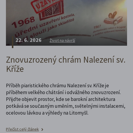
22. 6. 2026
Život na návrší
Znovuzrozený chrám Nalezení sv.
Kříže
Příběh piaristického chrámu Nalezení sv. Kříže je
příběhem velkého chátrání i odvážného znovuzrození.
Přijďte objevit prostor, kde se barokní architektura
potkává se současným uměním, světelnými instalacemi,
ocelovou lávkou a výhledy na Litomyšl.
Přečíst celý článek