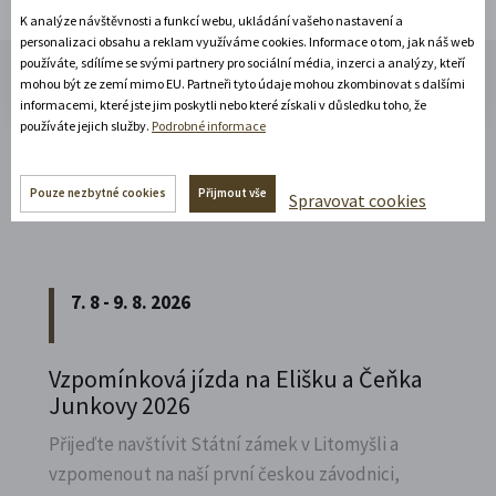
K analýze návštěvnosti a funkcí webu, ukládání vašeho nastavení a
Začněte se těšit!
personalizaci obsahu a reklam využíváme cookies. Informace o tom, jak náš web
používáte, sdílíme se svými partnery pro sociální média, inzerci a analýzy, kteří
mohou být ze zemí mimo EU. Partneři tyto údaje mohou zkombinovat s dalšími
informacemi, které jste jim poskytli nebo které získali v důsledku toho, že
používáte jejich služby.
Podrobné informace
Akce, co jsou za rohem
Pouze nezbytné cookies
Přijmout vše
Spravovat cookies
7. 8 - 9. 8. 2026
Vzpomínková jízda na Elišku a Čeňka
Junkovy 2026
Přijeďte navštívit Státní zámek v Litomyšli a
vzpomenout na naší první českou závodnici,