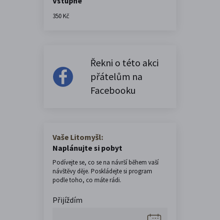
Vstupné
350 Kč
Řekni o této akci
přátelům na
Facebooku
Vaše Litomyšl:
Naplánujte si pobyt
Podívejte se, co se na návrší během vaší
návštěvy děje. Poskládejte si program
podle toho, co máte rádi.
Přijíždím