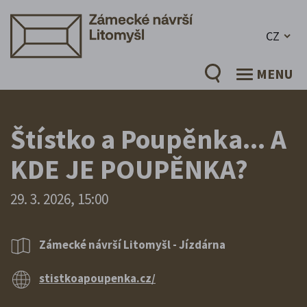
CZ
MENU
Štístko a Poupěnka... A
KDE JE POUPĚNKA?
29. 3. 2026, 15:00
Zámecké návrší Litomyšl - Jízdárna
stistkoapoupenka.cz/