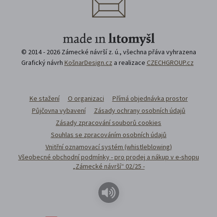
© 2014 - 2026 Zámecké návrší z. ú., všechna přáva vyhrazena
Grafický návrh
KošnarDesign.cz
a realizace
CZECHGROUP.cz
Ke stažení
O organizaci
Přímá objednávka prostor
Půjčovna vybavení
Zásady ochrany osobních údajů
Zásady zpracování souborů cookies
Souhlas se zpracováním osobních údajů
Vnitřní oznamovací systém (whistleblowing)
Všeobecné obchodní podmínky - pro prodej a nákup v e-shopu
„Zámecké návrší“ 02/25 -