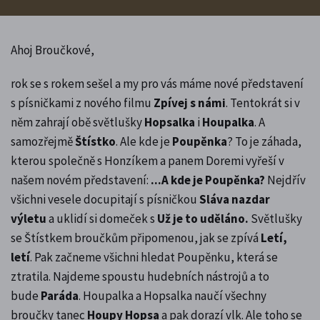
Ahoj Broučkové,
rok se s rokem sešel a my pro vás máme nové představení
s písničkami z nového filmu
Zpívej s námi
. Tentokrát si v
něm zahrají obě světlušky
Hopsalka
i
Houpalka
. A
samozřejmě
Štístko
. Ale kde je
Poupěnka
? To je záhada,
kterou společně s Honzíkem a panem Doremi vyřeší v
našem novém představení:
...A kde je Poupěnka?
Nejdřív
všichni vesele docupitají s písničkou
Sláva nazdar
výletu
a uklidí si domeček s
Už je to uděláno.
Světlušky
se Štístkem broučkům připomenou, jak se zpívá
Letí,
letí
. Pak začneme všichni hledat Poupěnku, která se
ztratila. Najdeme spoustu hudebních nástrojů a to
bude
Paráda
. Houpalka a Hopsalka naučí všechny
broučky tanec
Houpy Hopsa
a pak dorazí vlk. Ale toho se