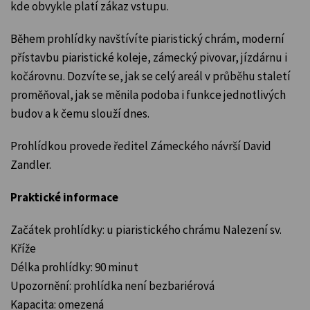
kde obvykle platí zákaz vstupu.
Během prohlídky navštívíte piaristický chrám, moderní
přístavbu piaristické koleje, zámecký pivovar, jízdárnu i
kočárovnu. Dozvíte se, jak se celý areál v průběhu staletí
proměňoval, jak se měnila podoba i funkce jednotlivých
budov a k čemu slouží dnes.
Prohlídkou provede ředitel Zámeckého návrší David
Zandler.
Praktické informace
Začátek prohlídky: u piaristického chrámu Nalezení sv.
Kříže
Délka prohlídky: 90 minut
Upozornění: prohlídka není bezbariérová
Kapacita: omezená