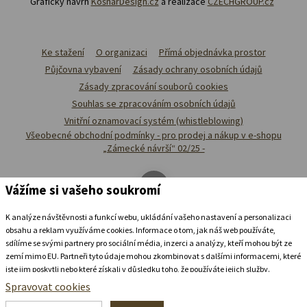
Grafický návrh
KošnarDesign.cz
a realizace
CZECHGROUP.cz
Ke stažení
O organizaci
Přímá objednávka prostor
Půjčovna vybavení
Zásady ochrany osobních údajů
Zásady zpracování souborů cookies
Souhlas se zpracováním osobních údajů
Vnitřní oznamovací systém (whistleblowing)
Všeobecné obchodní podmínky - pro prodej a nákup v e-shopu
„Zámecké návrší“ 02/25 -
Vážíme si vašeho soukromí
K analýze návštěvnosti a funkcí webu, ukládání vašeho nastavení a personalizaci
obsahu a reklam využíváme cookies. Informace o tom, jak náš web používáte,
sdílíme se svými partnery pro sociální média, inzerci a analýzy, kteří mohou být ze
zemí mimo EU. Partneři tyto údaje mohou zkombinovat s dalšími informacemi, které
jste jim poskytli nebo které získali v důsledku toho, že používáte jejich služby.
Podrobné informace
Spravovat cookies
Ubytovat se v
zámeckém
pivovaru