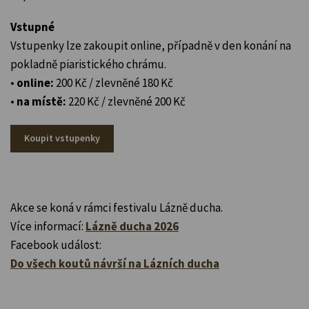
Vstupné
Vstupenky lze zakoupit online, případně v den konání na
pokladně piaristického chrámu.
•
online:
200 Kč / zlevněné 180 Kč
•
na místě:
220 Kč / zlevněné 200 Kč
Koupit vstupenky
Akce se koná v rámci festivalu Lázně ducha.
Více informací:
Lázně ducha 2026
Facebook událost:
Do všech koutů návrší na Lázních ducha