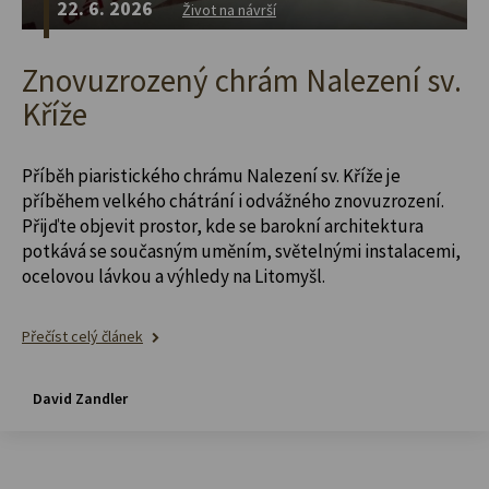
22. 6. 2026
Život na návrší
Znovuzrozený chrám Nalezení sv.
Kříže
Příběh piaristického chrámu Nalezení sv. Kříže je
příběhem velkého chátrání i odvážného znovuzrození.
Přijďte objevit prostor, kde se barokní architektura
potkává se současným uměním, světelnými instalacemi,
ocelovou lávkou a výhledy na Litomyšl.
Přečíst celý článek
David Zandler