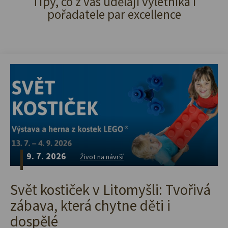
Tipy, co z vás udělají výletníka i
pořadatele par excellence
9. 7. 2026
Život na návrší
Svět kostiček v Litomyšli: Tvořivá
zábava, která chytne děti i
dospělé