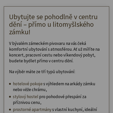
Ubytujte se pohodlně v centru
dění – přímo u litomyšlského
zámku!
V bývalém zámeckém pivovaru na vás čeká
komfortní ubytování s atmosférou. Ať už míříte na
koncert, pracovní cestu nebo víkendový pobyt,
budete bydlet přímo v centru dění.
Na výběr máte ze tří typů ubytování:
hotelové pokoje
s výhledem na arkády zámku
nebo věže chrámu,
stylový hostel
pro pohodové přespání za
příznivou cenu,
prostorné apartmány
s vlastní kuchyní, ideální