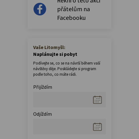
Řekni o této akci
přátelům na
Facebooku
Vaše Litomyšl:
Naplánujte si pobyt
Podívejte se, co se na návrší během vaší
návštěvy děje. Poskládejte si program
podle toho, co máte rádi.
Přijíždím
Odjíždím