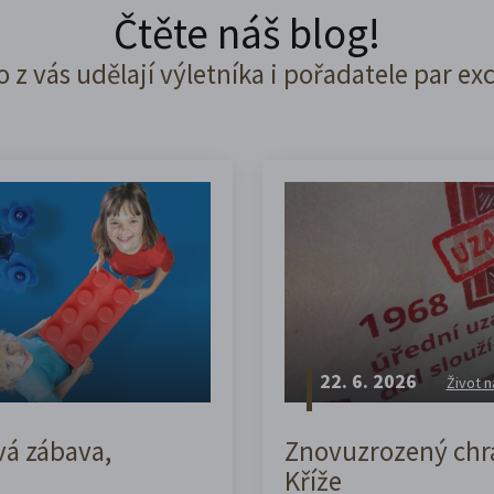
Čtěte náš blog!
o z vás udělají výletníka i pořadatele par ex
22. 6. 2026
Život n
vá zábava,
Znovuzrozený chrá
Kříže