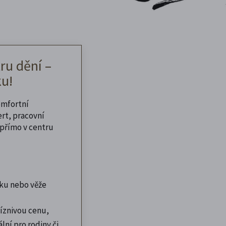
ru dění –
u!
omfortní
ert, pracovní
přímo v centru
ku nebo věže
íznivou cenu,
lní pro rodiny či