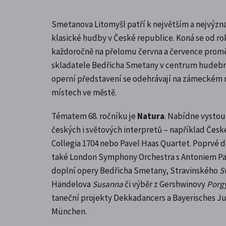
Smetanova Litomyšl patří k největším a nejvýz
klasické hudby v České republice. Koná se od ro
každoročně na přelomu června a července prom
skladatele Bedřicha Smetany v centrum hudební
operní představení se odehrávají na zámeckém ná
místech ve městě.
Tématem 68. ročníku je
Natura
. Nabídne vysto
českých i světových interpretů – například Česk
Collegia 1704 nebo Pavel Haas Quartet. Poprvé d
také London Symphony Orchestra s Antoniem 
doplní opery Bedřicha Smetany, Stravinského
S
Händelova
Susanna
či výběr z Gershwinovy
Porgy
taneční projekty Dekkadancers a Bayerisches Ju
München.