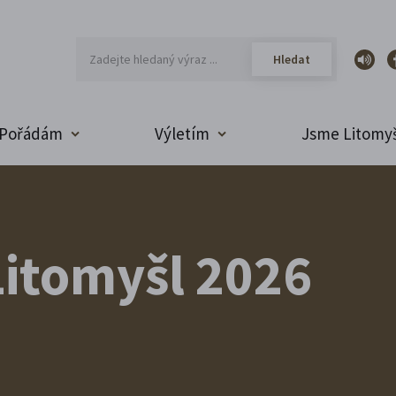
Pořádám
Výletím
Jsme Litomyš
itomyšl 2026