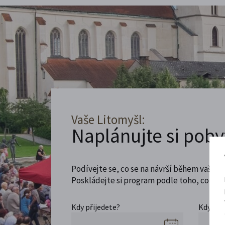
Vaše Litomyšl:
Naplánujte si poby
Podívejte se, co se na návrší během vaší ná
Poskládejte si program podle toho, co máte
Kdy přijedete?
Kdy se 