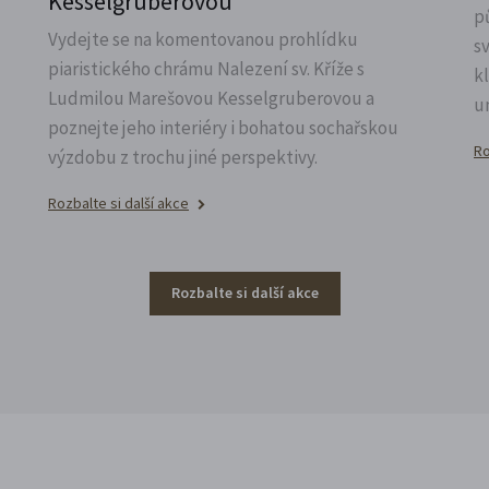
Kesselgruberovou
p
Vydejte se na komentovanou prohlídku
s
piaristického chrámu Nalezení sv.
Kříže s
k
Ludmilou Marešovou Kesselgruberovou a
u
poznejte jeho interiéry i bohatou sochařskou
Ro
výzdobu z trochu jiné perspektivy.
Rozbalte si další akce
Rozbalte si další akce