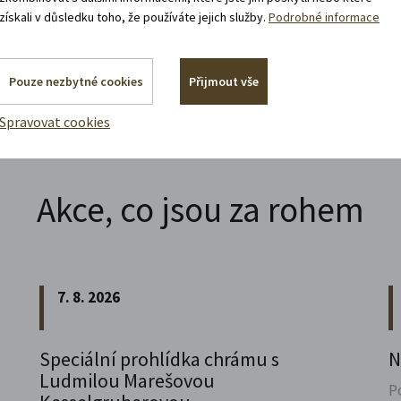
získali v důsledku toho, že používáte jejich služby.
Podrobné informace
Pouze nezbytné cookies
Přijmout vše
Spravovat cookies
Akce, co jsou za rohem
7. 8. 2026
Speciální prohlídka chrámu s
N
Ludmilou Marešovou
P