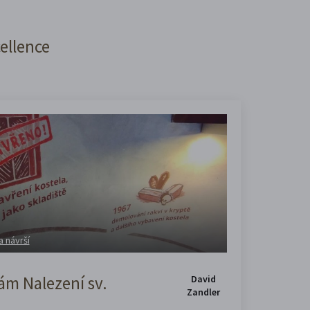
cellence
a návrší
m Nalezení sv.
David
Zandler