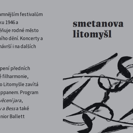
namnějším festivalům
ku 1946 a
ěňuje rodné město
ho dění. Koncerty a
vrší i na dalších
upení předních
é filharmonie,
o Litomyšle zavítá
Pappanem. Program
věcení jara
,
 a Bess
a také
nior Ballett