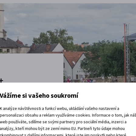
t
Vážíme si vašeho soukromí
vštěvy děje.
K analýze návštěvnosti a funkcí webu, ukládání vašeho nastavení a
 rádi.
personalizaci obsahu a reklam využíváme cookies. Informace o tom, jak ná
web používáte, sdílíme se svými partnery pro sociální média, inzerci a
vracíte domů?
analýzy, kteří mohou být ze zemí mimo EU. Partneři tyto údaje mohou
zkombinovat s dalšími informacemi, které jste jim poskytli nebo které