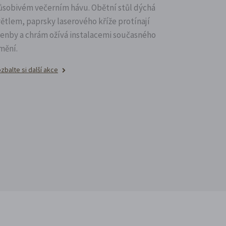
ůsobivém večerním hávu. Obětní stůl dýchá
větlem, paprsky laserového kříže protínají
lenby a chrám ožívá instalacemi současného
mění.
zbalte si další akce