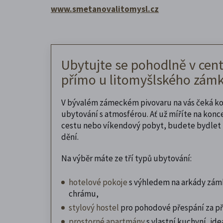
www.smetanovalitomysl.cz
Ubytujte se pohodlně v cent
přímo u litomyšlského zámk
V bývalém zámeckém pivovaru na vás čeká k
ubytování s atmosférou. Ať už míříte na konc
cestu nebo víkendový pobyt, budete bydlet 
dění.
Na výběr máte ze tří typů ubytování:
hotelové pokoje
s výhledem na arkády zám
chrámu,
stylový hostel
pro pohodové přespání za př
prostorné apartmány
s vlastní kuchyní, ideá