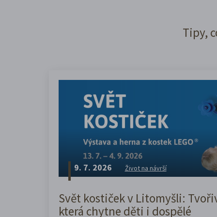
Tipy, c
9. 7. 2026
Život na návrší
Svět kostiček v Litomyšli: Tvoři
která chytne děti i dospělé