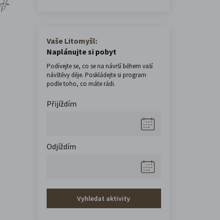
Vaše Litomyšl:
Naplánujte si pobyt
Podívejte se, co se na návrší během vaší
návštěvy děje. Poskládejte si program
podle toho, co máte rádi.
Přijíždím
Odjíždím
Vyhledat aktivity