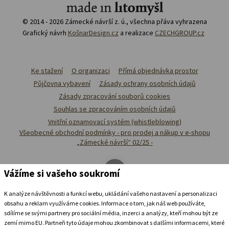
© 2014 - 2026 Zámecké návrší z. ú., všechna přáva vyhrazena
Grafický návrh
KošnarDesign.cz
a realizace
CZECHGROUP.cz
Ke stažení
O organizaci
Přímá objednávka prostor
Půjčovna vybavení
Zásady ochrany osobních údajů
Zásady zpracování souborů cookies
Souhlas se zpracováním osobních údajů
Vnitřní oznamovací systém (whistleblowing)
Všeobecné obchodní podmínky - pro prodej a nákup v e-shopu
„Zámecké návrší“ 02/25 -
Vážíme si vašeho soukromí
K analýze návštěvnosti a funkcí webu, ukládání vašeho nastavení a personalizaci
obsahu a reklam využíváme cookies. Informace o tom, jak náš web používáte,
sdílíme se svými partnery pro sociální média, inzerci a analýzy, kteří mohou být ze
zemí mimo EU. Partneři tyto údaje mohou zkombinovat s dalšími informacemi, které