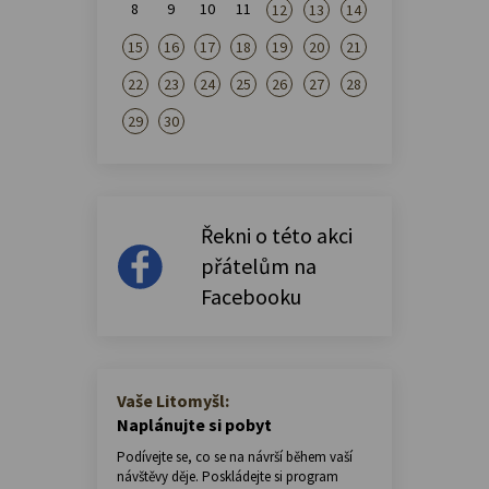
8
9
10
11
12
13
14
15
16
17
18
19
20
21
22
23
24
25
26
27
28
29
30
Řekni o této akci
přátelům na
Facebooku
Vaše Litomyšl:
Naplánujte si pobyt
Podívejte se, co se na návrší během vaší
návštěvy děje. Poskládejte si program