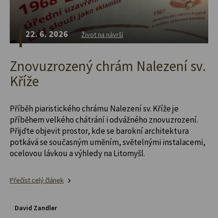
22. 6. 2026
Život na návrší
Znovuzrozený chrám Nalezení sv.
Kříže
Příběh piaristického chrámu Nalezení sv. Kříže je
příběhem velkého chátrání i odvážného znovuzrození.
Přijďte objevit prostor, kde se barokní architektura
potkává se současným uměním, světelnými instalacemi,
ocelovou lávkou a výhledy na Litomyšl.
Přečíst celý článek
David Zandler