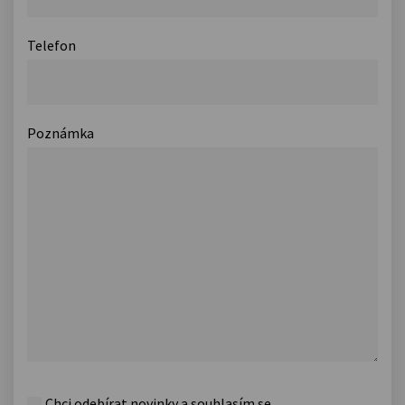
Telefon
Poznámka
Chci odebírat novinky a souhlasím se