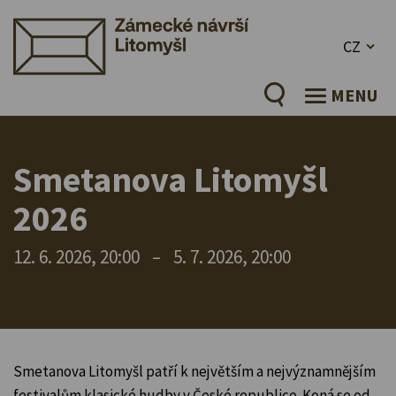
CZ
MENU
Smetanova Litomyšl
2026
12. 6. 2026, 20:00
–
5. 7. 2026, 20:00
Smetanova Litomyšl patří k největším a nejvýznamnějším
festivalům klasické hudby v České republice. Koná se od