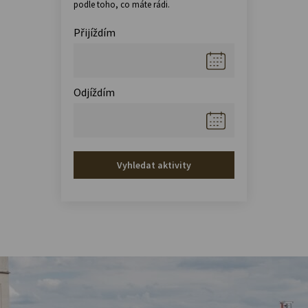
podle toho, co máte rádi.
Přijíždím
Odjíždím
Vyhledat aktivity