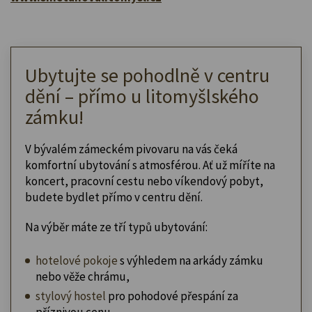
Ubytujte se pohodlně v centru
dění – přímo u litomyšlského
zámku!
V bývalém zámeckém pivovaru na vás čeká
komfortní ubytování s atmosférou. Ať už míříte na
koncert, pracovní cestu nebo víkendový pobyt,
budete bydlet přímo v centru dění.
Na výběr máte ze tří typů ubytování:
hotelové pokoje
s výhledem na arkády zámku
nebo věže chrámu,
stylový hostel
pro pohodové přespání za
příznivou cenu,