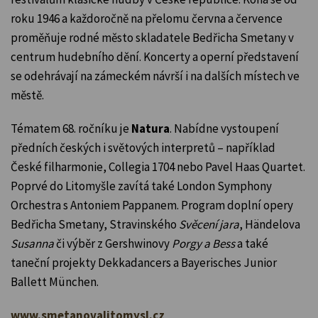
roku 1946 a každoročně na přelomu června a července
proměňuje rodné město skladatele Bedřicha Smetany v
centrum hudebního dění. Koncerty a operní představení
se odehrávají na zámeckém návrší i na dalších místech ve
městě.
Tématem 68. ročníku je
Natura
. Nabídne vystoupení
předních českých i světových interpretů – například
České filharmonie, Collegia 1704 nebo Pavel Haas Quartet.
Poprvé do Litomyšle zavítá také London Symphony
Orchestra s Antoniem Pappanem. Program doplní opery
Bedřicha Smetany, Stravinského
Svěcení jara
, Händelova
Susanna
či výběr z Gershwinovy
Porgy a Bess
a také
taneční projekty Dekkadancers a Bayerisches Junior
Ballett München.
www.smetanovalitomysl.cz