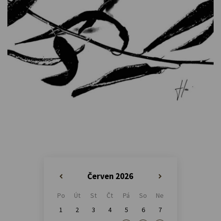
Červen 2026
«
»
Po
Út
St
Čt
Pá
So
Ne
1
2
3
4
5
6
7