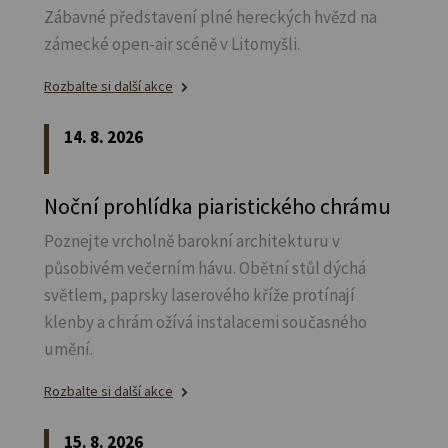
Zábavné představení plné hereckých hvězd na
zámecké open-air scéně v Litomyšli.
Rozbalte si další akce
14. 8. 2026
Noční prohlídka piaristického chrámu
Poznejte vrcholně barokní architekturu v
působivém večerním hávu. Obětní stůl dýchá
světlem, paprsky laserového kříže protínají
klenby a chrám ožívá instalacemi současného
umění.
Rozbalte si další akce
15. 8. 2026