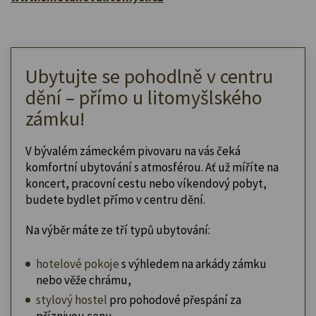
Ubytujte se pohodlně v centru
dění – přímo u litomyšlského
zámku!
V bývalém zámeckém pivovaru na vás čeká
komfortní ubytování s atmosférou. Ať už míříte na
koncert, pracovní cestu nebo víkendový pobyt,
budete bydlet přímo v centru dění.
Na výběr máte ze tří typů ubytování:
hotelové pokoje
s výhledem na arkády zámku
nebo věže chrámu,
stylový hostel
pro pohodové přespání za
příznivou cenu,