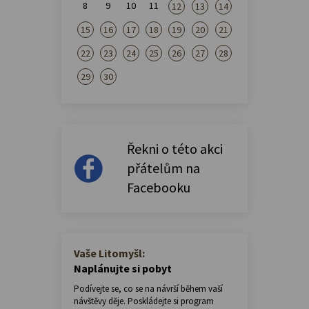
8
9
10
11
12
13
14
15
16
17
18
19
20
21
22
23
24
25
26
27
28
29
30
Řekni o této akci
přátelům na
Facebooku
Vaše Litomyšl:
Naplánujte si pobyt
Podívejte se, co se na návrší během vaší
návštěvy děje. Poskládejte si program