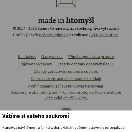
© 2014 - 2026 Zámecké návrší z. ú., všechna přáva vyhrazena
Grafický návrh
KošnarDesign.cz
a realizace
CZECHGROUP.cz
Ke stažení
O organizaci
Přímá objednávka prostor
Půjčovna vybavení
Zásady ochrany osobních údajů
Zásady zpracování souborů cookies
Souhlas se zpracováním osobních údajů
Vnitřní oznamovací systém (whistleblowing)
Všeobecné obchodní podmínky - pro prodej a nákup v e-shopu
„Zámecké návrší“ 02/25 -
Vážíme si vašeho soukromí
K analýze návštěvnosti a funkcí webu, ukládání vašeho nastavení a personalizaci