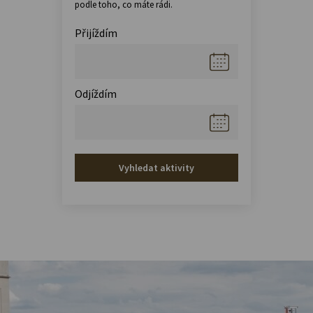
podle toho, co máte rádi.
Přijíždím
Odjíždím
Vyhledat aktivity