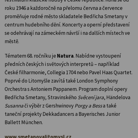
roku 1946 a každoročně na přelomu června a července
proměňuje rodné město skladatele Bedřicha Smetany v
centrum hudebního dění. Koncerty a operní představení
se odehrávají na zámeckém návrší i na dalších místech ve
městě.
Tématem 68. ročníku je
Natura
. Nabídne vystoupení
předních českých i světových interpretů – například
České filharmonie, Collegia 1704 nebo Pavel Haas Quartet.
Poprvé do Litomyšle zavítá také London Symphony
Orchestra s Antoniem Pappanem. Program doplní opery
Bedřicha Smetany, Stravinského
Svěcení jara
, Händelova
Susanna
či výběr z Gershwinovy
Porgy a Bess
a také
taneční projekty Dekkadancers a Bayerisches Junior
Ballett München.
www.smetanovalitomysl.cz