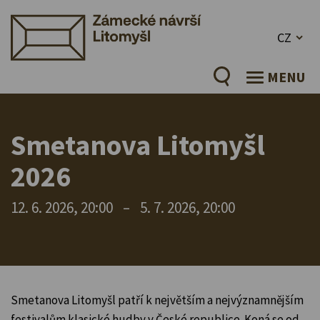
CZ
MENU
Smetanova Litomyšl
2026
12. 6. 2026, 20:00
–
5. 7. 2026, 20:00
Smetanova Litomyšl patří k největším a nejvýznamnějším
festivalům klasické hudby v České republice. Koná se od