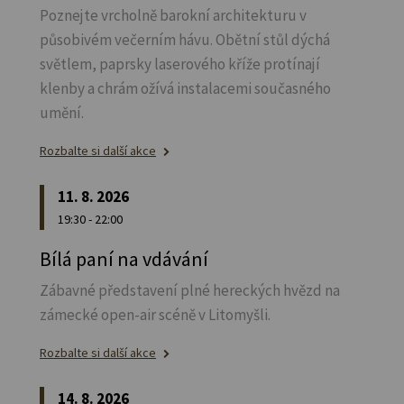
Poznejte vrcholně barokní architekturu v
působivém večerním hávu. Obětní stůl dýchá
světlem, paprsky laserového kříže protínají
klenby a chrám ožívá instalacemi současného
umění.
Rozbalte si další akce
11. 8. 2026
19:30 - 22:00
Bílá paní na vdávání
Zábavné představení plné hereckých hvězd na
zámecké open-air scéně v Litomyšli.
Rozbalte si další akce
14. 8. 2026