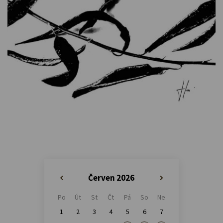
Červen 2026
«
»
Po
Út
St
Čt
Pá
So
Ne
1
2
3
4
5
6
7