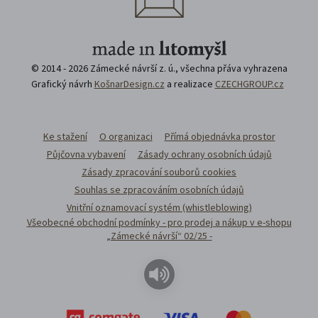
© 2014 - 2026 Zámecké návrší z. ú., všechna přáva vyhrazena
Grafický návrh
KošnarDesign.cz
a realizace
CZECHGROUP.cz
Ke stažení
O organizaci
Přímá objednávka prostor
Půjčovna vybavení
Zásady ochrany osobních údajů
Zásady zpracování souborů cookies
Souhlas se zpracováním osobních údajů
Vnitřní oznamovací systém (whistleblowing)
Všeobecné obchodní podmínky - pro prodej a nákup v e-shopu
„Zámecké návrší“ 02/25 -