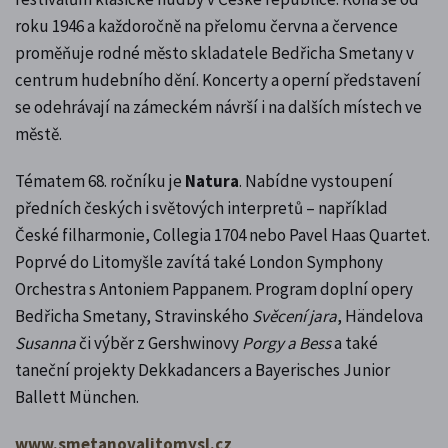
roku 1946 a každoročně na přelomu června a července
proměňuje rodné město skladatele Bedřicha Smetany v
centrum hudebního dění. Koncerty a operní představení
se odehrávají na zámeckém návrší i na dalších místech ve
městě.
Tématem 68. ročníku je
Natura
. Nabídne vystoupení
předních českých i světových interpretů – například
České filharmonie, Collegia 1704 nebo Pavel Haas Quartet.
Poprvé do Litomyšle zavítá také London Symphony
Orchestra s Antoniem Pappanem. Program doplní opery
Bedřicha Smetany, Stravinského
Svěcení jara
, Händelova
Susanna
či výběr z Gershwinovy
Porgy a Bess
a také
taneční projekty Dekkadancers a Bayerisches Junior
Ballett München.
www.smetanovalitomysl.cz