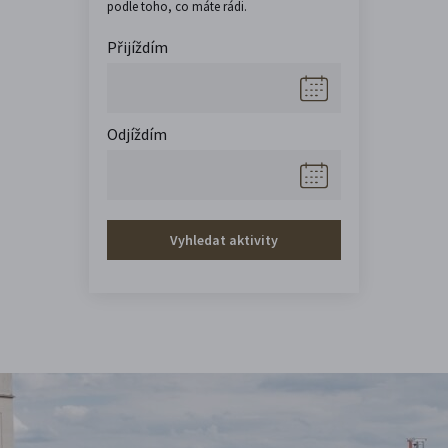
podle toho, co máte rádi.
Přijíždím
Odjíždím
Vyhledat aktivity