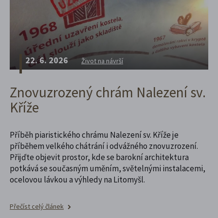
22. 6. 2026
Život na návrší
Znovuzrozený chrám Nalezení sv.
Kříže
Příběh piaristického chrámu Nalezení sv. Kříže je
příběhem velkého chátrání i odvážného znovuzrození.
Přijďte objevit prostor, kde se barokní architektura
potkává se současným uměním, světelnými instalacemi,
ocelovou lávkou a výhledy na Litomyšl.
Přečíst celý článek