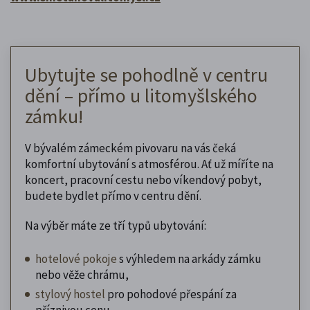
Ubytujte se pohodlně v centru
dění – přímo u litomyšlského
zámku!
V bývalém zámeckém pivovaru na vás čeká
komfortní ubytování s atmosférou. Ať už míříte na
koncert, pracovní cestu nebo víkendový pobyt,
budete bydlet přímo v centru dění.
Na výběr máte ze tří typů ubytování:
hotelové pokoje
s výhledem na arkády zámku
nebo věže chrámu,
stylový hostel
pro pohodové přespání za
příznivou cenu,