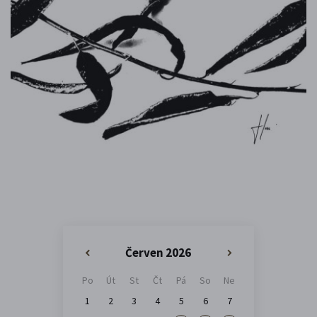
Červen 2026
«
»
Po
Út
St
Čt
Pá
So
Ne
1
2
3
4
5
6
7