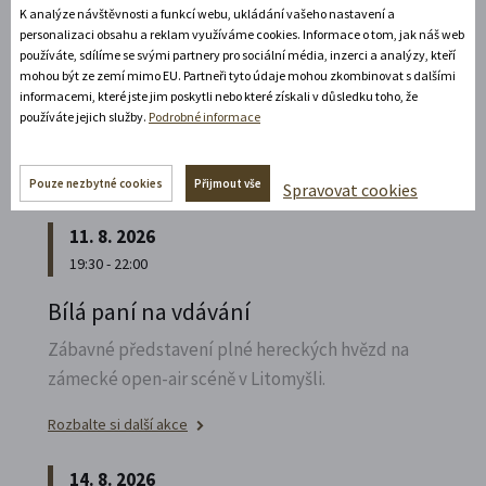
K analýze návštěvnosti a funkcí webu, ukládání vašeho nastavení a
Poznejte vrcholně barokní architekturu v
personalizaci obsahu a reklam využíváme cookies. Informace o tom, jak náš web
působivém večerním hávu. Obětní stůl dýchá
používáte, sdílíme se svými partnery pro sociální média, inzerci a analýzy, kteří
světlem, paprsky laserového kříže protínají
mohou být ze zemí mimo EU. Partneři tyto údaje mohou zkombinovat s dalšími
informacemi, které jste jim poskytli nebo které získali v důsledku toho, že
klenby a chrám ožívá instalacemi současného
používáte jejich služby.
Podrobné informace
umění.
Rozbalte si další akce
Pouze nezbytné cookies
Přijmout vše
Spravovat cookies
11. 8. 2026
19:30 - 22:00
Bílá paní na vdávání
Zábavné představení plné hereckých hvězd na
zámecké open-air scéně v Litomyšli.
Rozbalte si další akce
14. 8. 2026