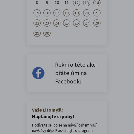
8
9
10
11
12
13
14
15
16
17
18
19
20
21
22
23
24
25
26
27
28
29
30
Řekni o této akci
přátelům na
Facebooku
Vaše Litomyšl:
Naplánujte si pobyt
Podívejte se, co se na návrší během vaší
návštěvy děje. Poskládejte si program