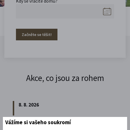
Kdy se vracíte domů?
Začněte se těšit!
Akce, co jsou za rohem
8. 8. 2026
Vážíme si vašeho soukromí
Noční prohlídka piaristického chrámu