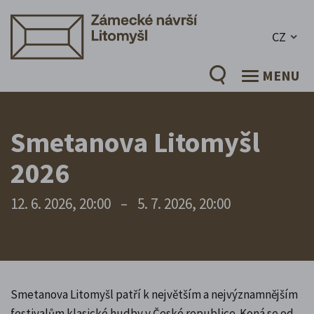
CZ
MENU
Smetanova Litomyšl
2026
12. 6. 2026, 20:00
–
5. 7. 2026, 20:00
Smetanova Litomyšl patří k největším a nejvýznamnějším
festivalům klasické hudby v České republice. Koná se od