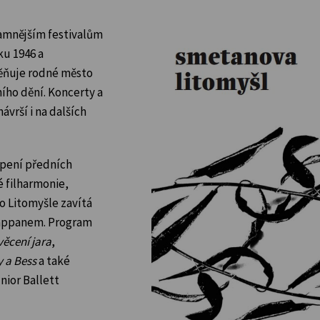
namnějším festivalům
ku 1946 a
ěňuje rodné město
ho dění. Koncerty a
vrší i na dalších
upení předních
é filharmonie,
o Litomyšle zavítá
Pappanem. Program
věcení jara
,
 a Bess
a také
nior Ballett