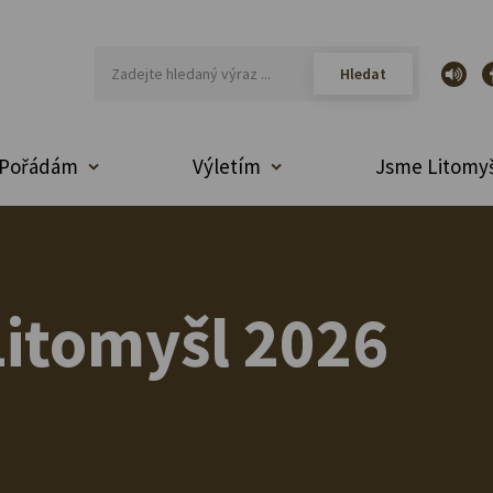
Pořádám
Výletím
Jsme Litomyš
itomyšl 2026