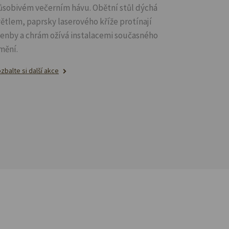
ůsobivém večerním hávu. Obětní stůl dýchá
větlem, paprsky laserového kříže protínají
lenby a chrám ožívá instalacemi současného
mění.
zbalte si další akce