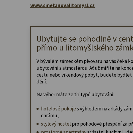
www.smetanovalitomysl.cz
Ubytujte se pohodlně v cent
přímo u litomyšlského zámk
V bývalém zámeckém pivovaru na vás čeká k
ubytování s atmosférou. Ať už míříte na konc
cestu nebo víkendový pobyt, budete bydlet 
dění.
Na výběr máte ze tří typů ubytování:
hotelové pokoje
s výhledem na arkády zám
chrámu,
stylový hostel
pro pohodové přespání za př
prostorné apartmány
s vlastní kuchyní, ideá