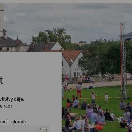
t
vštěvy děje.
 rádi.
vracíte domů?