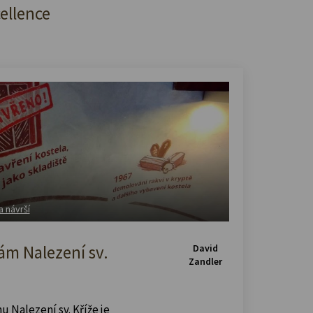
cellence
a návrší
m Nalezení sv.
David
Zandler
u Nalezení sv. Kříže je