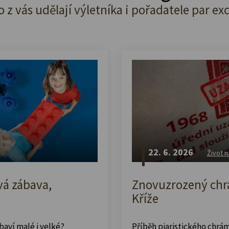
o z vás udělají výletníka i pořadatele par ex
22. 6. 2026
Život n
vá zábava,
Znovuzrozený chrá
Kříže
abaví malé i velké?
Příběh piaristického chrám