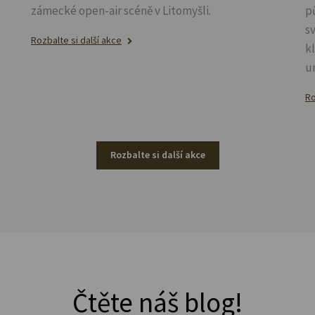
zámecké open-air scéně v Litomyšli.
p
s
Rozbalte si další akce
k
u
Ro
Rozbalte si další akce
Čtěte náš blog!