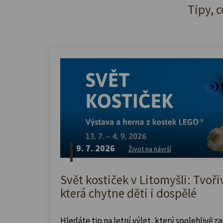
Tipy, c
9. 7. 2026
Život na návrší
Svět kostiček v Litomyšli: Tvoři
která chytne děti i dospělé
Hledáte tip na letní výlet, který spolehlivě z