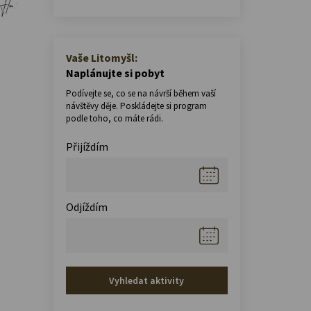
Vaše Litomyšl:
Naplánujte si pobyt
Podívejte se, co se na návrší během vaší
návštěvy děje. Poskládejte si program
podle toho, co máte rádi.
Přijíždím
Odjíždím
Vyhledat aktivity