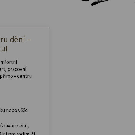
ru dění –
u!
omfortní
ert, pracovní
přímo v centru
ku nebo věže
íznivou cenu,
lní pro rodiny či