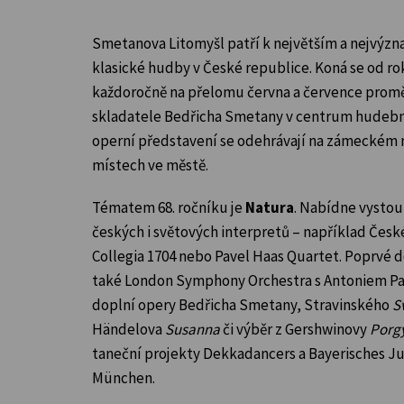
Smetanova Litomyšl patří k největším a nejvýz
klasické hudby v České republice. Koná se od ro
každoročně na přelomu června a července prom
skladatele Bedřicha Smetany v centrum hudební
operní představení se odehrávají na zámeckém ná
místech ve městě.
Tématem 68. ročníku je
Natura
. Nabídne vysto
českých i světových interpretů – například Česk
Collegia 1704 nebo Pavel Haas Quartet. Poprvé d
také London Symphony Orchestra s Antoniem 
doplní opery Bedřicha Smetany, Stravinského
S
Händelova
Susanna
či výběr z Gershwinovy
Porgy
taneční projekty Dekkadancers a Bayerisches Ju
München.