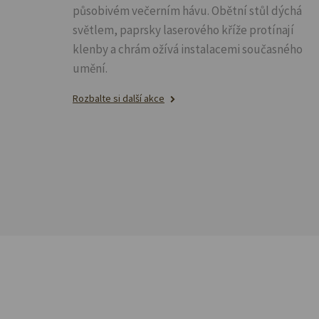
působivém večerním hávu. Obětní stůl dýchá
světlem, paprsky laserového kříže protínají
klenby a chrám ožívá instalacemi současného
umění.
Rozbalte si další akce