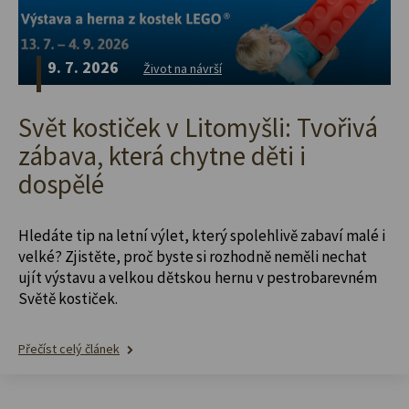
9. 7. 2026
Život na návrší
Svět kostiček v Litomyšli: Tvořivá
zábava, která chytne děti i
dospělé
Hledáte tip na letní výlet, který spolehlivě zabaví malé i
velké? Zjistěte, proč byste si rozhodně neměli nechat
ujít výstavu a velkou dětskou hernu v pestrobarevném
Světě kostiček.
Přečíst celý článek