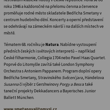
roku 1946 a každoročně na přelomu června a července
proměňuje rodné město skladatele Bedřicha Smetany v
centrum hudebního dění. Koncerty a operní představení
se odehrávají na zámeckém návrší i na dalších místech ve
městě.
Tématem 68. ročníku je
Natura
. Nabídne vystoupení
předních českých i světových interpretů – například
České filharmonie, Collegia 1704 nebo Pavel Haas Quartet.
Poprvé do Litomyšle zavítá také London Symphony
Orchestra s Antoniem Pappanem. Program doplní opery
Bedřicha Smetany, Stravinského
Svěcení jara
, Händelova
Susanna
či výběr z Gershwinovy
Porgy a Bess
a také
taneční projekty Dekkadancers a Bayerisches Junior
Ballett München.
www.smetanovalitomysl.cz