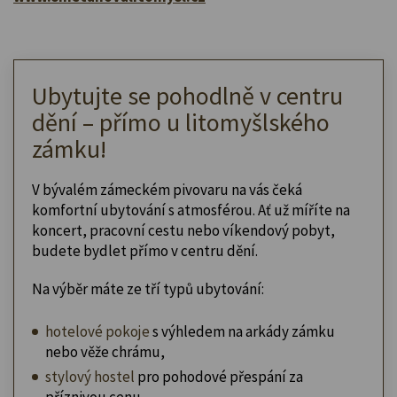
Ubytujte se pohodlně v centru
dění – přímo u litomyšlského
zámku!
V bývalém zámeckém pivovaru na vás čeká
komfortní ubytování s atmosférou. Ať už míříte na
koncert, pracovní cestu nebo víkendový pobyt,
budete bydlet přímo v centru dění.
Na výběr máte ze tří typů ubytování:
hotelové pokoje
s výhledem na arkády zámku
nebo věže chrámu,
stylový hostel
pro pohodové přespání za
příznivou cenu,