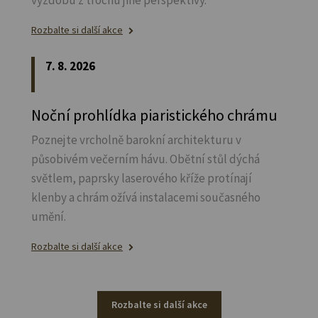
výzdobu z trochu jiné perspektivy.
Rozbalte si další akce
7. 8. 2026
Noční prohlídka piaristického chrámu
Poznejte vrcholně barokní architekturu v
působivém večerním hávu. Obětní stůl dýchá
světlem, paprsky laserového kříže protínají
klenby a chrám ožívá instalacemi současného
umění.
Rozbalte si další akce
Rozbalte si další akce