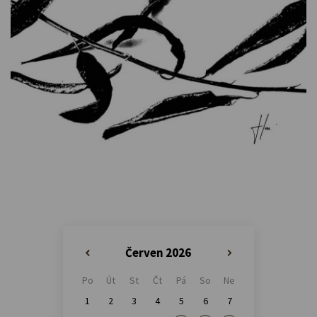
Červen 2026
«
»
Po
Út
St
Čt
Pá
So
Ne
1
2
3
4
5
6
7