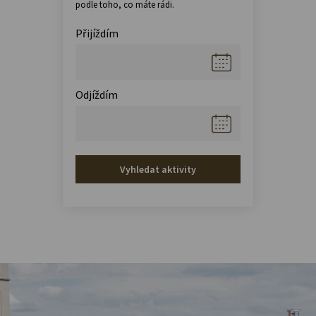
podle toho, co máte rádi.
Přijíždím
Odjíždím
Vyhledat aktivity