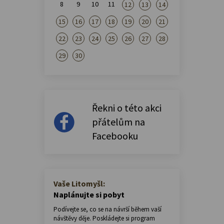
8
9
10
11
12
13
14
15
16
17
18
19
20
21
22
23
24
25
26
27
28
29
30
Řekni o této akci
přátelům na
Facebooku
Vaše Litomyšl:
Naplánujte si pobyt
Podívejte se, co se na návrší během vaší
návštěvy děje. Poskládejte si program