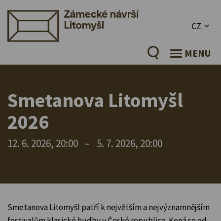
CZ
MENU
Smetanova Litomyšl
2026
12. 6. 2026, 20:00
–
5. 7. 2026, 20:00
Smetanova Litomyšl patří k největším a nejvýznamnějším
festivalům klasické hudby v České republice. Koná se od