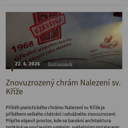
22. 6. 2026
Život na návrší
Znovuzrozený chrám Nalezení sv.
Kříže
Příběh piaristického chrámu Nalezení sv. Kříže je
příběhem velkého chátrání i odvážného znovuzrození.
Přijďte objevit prostor, kde se barokní architektura
potkává se současným uměním, světelnými instalacemi,