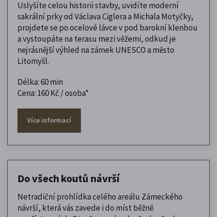
Uslyšíte celou historii stavby, uvidíte moderní
sakrální prky od Václava Ciglera a Michala Motyčky,
projdete se po ocelové lávce v pod barokní klenbou
a vystoupáte na terasu mezi věžemi, odkud je
nejrásnější výhled na zámek UNESCO a město
Litomyšl.
Délka: 60 min
Cena: 160 Kč / osoba*
Více informací
Do všech koutů návrší
Netradiční prohlídka celého areálu Zámeckého
návrší, která vás zavede i do míst běžně