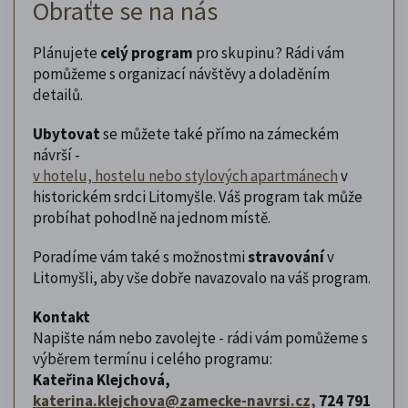
Obraťte se na nás
Plánujete
celý program
pro skupinu? Rádi vám
pomůžeme s organizací návštěvy a doladěním
detailů.
Ubytovat
se můžete také přímo na zámeckém
návrší -
v hotelu, hostelu nebo stylových apartmánech
v
historickém srdci Litomyšle. Váš program tak může
probíhat pohodlně na jednom místě.
Poradíme vám také s možnostmi
stravování
v
Litomyšli, aby vše dobře navazovalo na váš program.
Kontakt
Napište nám nebo zavolejte - rádi vám pomůžeme s
výběrem termínu i celého programu:
Kateřina Klejchová,
katerina.klejchova@zamecke-navrsi.cz,
724 791