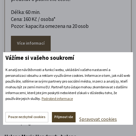
Délka: 60 min.
Cena: 160 Kč / osoba*
Pozor: kapacita omezena na 20 osob
Více informací
Vážíme si vašeho soukromí
K analýze návštěvnosti a funkcí webu, ukládání vašeho nastavení a
*) Ceny platí pro skupiny nad 20 osob.
personalizaci obsahu a reklam využíváme cookies. Informace o tom, jak náš web
používáte, sdílíme se svými partnery pro sociální média, inzerci a analýzy, kteří
Poptejte termín
mohou být ze zemí mimo EU. Partneři tyto údaje mohou zkombinovat s dalšími
informacemi, které jste jim poskytli nebo které získali v důsledku toho, že
používáte jejich služby.
Podrobné informace
Vyberte si prohlídku a dejte nám vědět, kdy byste chtěli
přijet. Ověříme dostupnost a navrhneme ideální čas podle
Pouze nezbytné cookies
Přijmout vše
Spravovat cookies
vašeho programu.