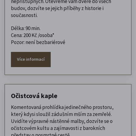
nepřístupných. Otevřeme vám dveře do všech
budov, dozvíte se jejich příběhy z historie i
současnosti.
Délka: 90 min.
Cena: 200 Kč /osoba*
Pozor: není bezbariérové
Více informací
Očistcová kaple
Komentovaná prohlídka jedinečného prostoru,
který kdysi sloužil zádušním mším za zemřelé.
Uvidíte výpravné nástěnné malby, dozvíte se o
očistcovém kultu a zajímavosti z barokních
představ o posmrtné cestě.