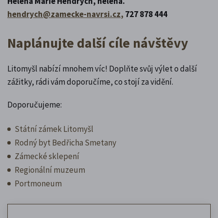
Helena Marie Hendrych, helena.
hendrych@zamecke-navrsi.cz
,
727 878 444
Naplánujte další cíle návštěvy
Litomyšl nabízí mnohem víc! Doplňte svůj výlet o další
zážitky, rádi vám doporučíme, co stojí za vidění.
Doporučujeme:
Státní zámek Litomyšl
Rodný byt Bedřicha Smetany
Zámecké sklepení
Regionální muzeum
Portmoneum