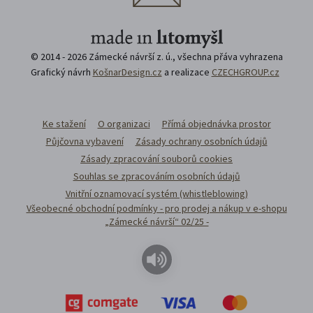
© 2014 - 2026 Zámecké návrší z. ú., všechna přáva vyhrazena
Grafický návrh
KošnarDesign.cz
a realizace
CZECHGROUP.cz
Ke stažení
O organizaci
Přímá objednávka prostor
Půjčovna vybavení
Zásady ochrany osobních údajů
Zásady zpracování souborů cookies
Souhlas se zpracováním osobních údajů
Vnitřní oznamovací systém (whistleblowing)
Všeobecné obchodní podmínky - pro prodej a nákup v e-shopu
„Zámecké návrší“ 02/25 -