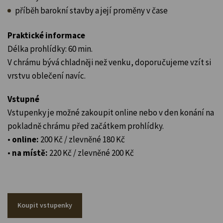
příběh barokní stavby a její proměny v čase
Praktické informace
Délka prohlídky: 60 min.
V chrámu bývá chladněji než venku, doporučujeme vzít si
vrstvu oblečení navíc.
Vstupné
Vstupenky je možné zakoupit online nebo v den konání na
pokladně chrámu před začátkem prohlídky.
•
online:
200 Kč / zlevněné 180 Kč
•
na místě:
220 Kč / zlevněné 200 Kč
Koupit vstupenky