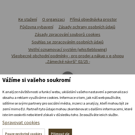
Ke stažení
O organizaci
Přímá objednávka prostor
Půjčovna vybavení
Zásady ochrany osobních údajů
Zásady zpracování souborů cookies
Souhlas se zpracováním osobních údajů
Vnitřní oznamovací systém (whistleblowing)
Všeobecné obchodní podmínky - pro prodej a nákup v e-shopu
„Zámecké návrší“ 02/25 -
Vážíme si vašeho soukromí
K analýze návštěvnosti a funkcí webu, ukládání vašeho nastavení a personalizaci
obsahu a reklam využíváme cookies. Informace o tom, jak náš web používáte,
sdílíme se svými partnery pro sociální média, inzerci a analýzy, kteří mohou být ze
zemí mimo EU. Partneři tyto údaje mohou zkombinovat s dalšími informacemi, které
jste jim poskytli nebo které získali v důsledku toho, že používáte jejich služby.
Podrobné informace
Spravovat cookies
Ubytovat se v
zámeckém
pivovaru
Pouze nezbytné cookies
Přijmout vše