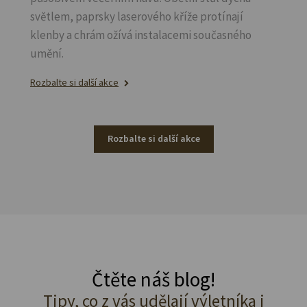
světlem, paprsky laserového kříže protínají
klenby a chrám ožívá instalacemi současného
umění.
Rozbalte si další akce
Rozbalte si další akce
Čtěte náš blog!
Tipy, co z vás udělají výletníka i