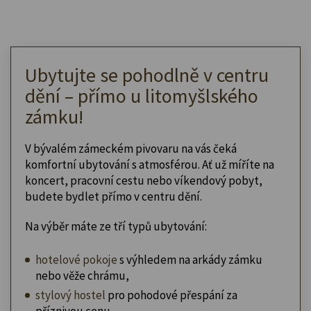
Ubytujte se pohodlně v centru
dění – přímo u litomyšlského
zámku!
V bývalém zámeckém pivovaru na vás čeká
komfortní ubytování s atmosférou. Ať už míříte na
koncert, pracovní cestu nebo víkendový pobyt,
budete bydlet přímo v centru dění.
Na výběr máte ze tří typů ubytování:
hotelové pokoje
s výhledem na arkády zámku
nebo věže chrámu,
stylový hostel
pro pohodové přespání za
příznivou cenu,