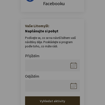
Facebooku
Vaše Litomyšl:
Naplánujte si pobyt
Podívejte se, co se na návrší během vaší
návštěvy děje. Poskládejte si program
podle toho, co máte rádi.
Přijíždím
Odjíždím
Vyhledat aktivity