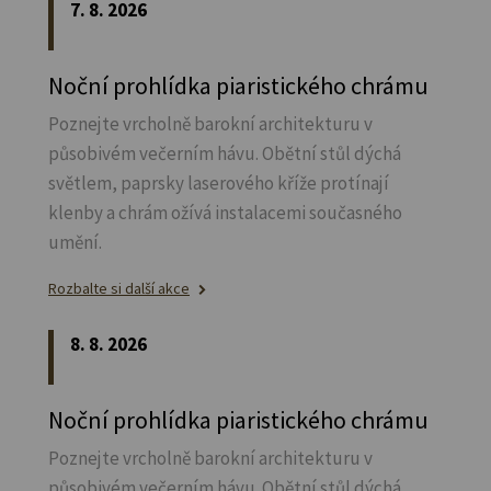
7. 8. 2026
Noční prohlídka piaristického chrámu
Poznejte vrcholně barokní architekturu v
působivém večerním hávu. Obětní stůl dýchá
světlem, paprsky laserového kříže protínají
klenby a chrám ožívá instalacemi současného
umění.
Rozbalte si další akce
8. 8. 2026
Noční prohlídka piaristického chrámu
Poznejte vrcholně barokní architekturu v
působivém večerním hávu. Obětní stůl dýchá