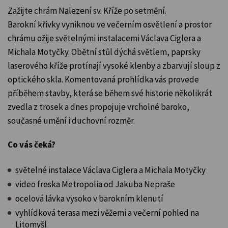
Zažijte chrám Nalezení sv. Kříže po setmění.
Barokní křivky vyniknou ve večerním osvětlení a prostor
chrámu ožije světelnými instalacemi Václava Ciglera a
Michala Motyčky. Obětní stůl dýchá světlem, paprsky
laserového kříže protínají vysoké klenby a zbarvují sloup z
optického skla. Komentovaná prohlídka vás provede
příběhem stavby, která se během své historie několikrát
zvedla z trosek a dnes propojuje vrcholné baroko,
současné umění i duchovní rozměr.
Co vás čeká?
světelné instalace Václava Ciglera a Michala Motyčky
video freska Metropolia od Jakuba Nepraše
ocelová lávka vysoko v barokním klenutí
vyhlídková terasa mezi věžemi a večerní pohled na
Litomyšl