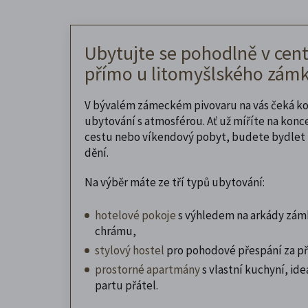
Ubytujte se pohodlně v cent
přímo u litomyšlského zámk
V bývalém zámeckém pivovaru na vás čeká k
ubytování s atmosférou. Ať už míříte na konc
cestu nebo víkendový pobyt, budete bydlet 
dění.
Na výběr máte ze tří typů ubytování:
hotelové pokoje
s výhledem na arkády zám
chrámu,
stylový hostel
pro pohodové přespání za př
prostorné apartmány
s vlastní kuchyní, ideá
partu přátel.