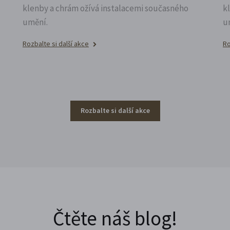
klenby a chrám ožívá instalacemi současného
k
umění.
u
Rozbalte si další akce
Ro
Rozbalte si další akce
Čtěte náš blog!