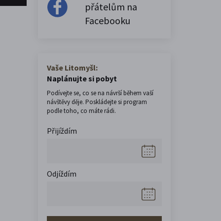
přátelům na
Facebooku
Vaše Litomyšl:
Naplánujte si pobyt
Podívejte se, co se na návrší během vaší
návštěvy děje. Poskládejte si program
podle toho, co máte rádi.
Přijíždím
Odjíždím