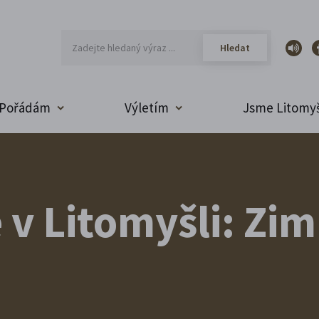
Pořádám
Výletím
Jsme Litomyš
v Litomyšli: Zi