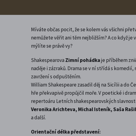
Míváte občas pocit, že se kolem vás všichni přetv
nemůžete věřit ani těm nejbližším? A co když je 
mýlíte se právě vy?
Shakespearova
Zimní pohádka
je příběhem zniču
naděje i zázraků. Drama se v ní střídá s komedií, 
zavržení s odpuštěním.
William Shakespeare zasadil děj na Sicílii a do Č
hře překvapivě propůjčil moře. V poetické i dram
repertoáru Letních shakespearovských slavností
Veronika Arichteva, Michal Isteník, Saša Raši
a další.
Orientační délka představení: