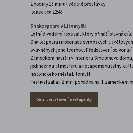
2 hodiny 15 minut včetně přestávky
konec cca 22:45
Shakespeare v Litomyšli
Letní divadelní festival, který přináší slavná díl
Shakespeara i inscenace evropských a světovýc
ovlivněných jeho tvorbou. Představení se konaj
Zámeckém návrší i v interiéru Smetanova domu, 
jedinečnou atmosféru a nezapomenutelný kultur
historického města Litomyšl.
Festival zahájí Zimní pohádka na II. zámeckém n
Další představení a vstupenky