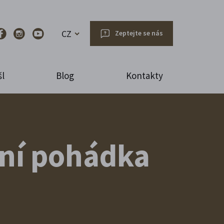
CZ
Zeptejte se nás
l
Blog
Kontakty
mní pohádka