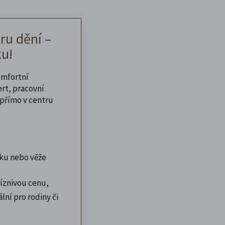
ru dění –
u!
omfortní
ert, pracovní
přímo v centru
ku nebo věže
íznivou cenu,
lní pro rodiny či