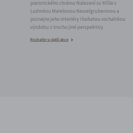
piaristického chrámu Nalezení sv.
Kříže s
Ludmilou Marešovou Kesselgruberovou a
poznejte jeho interiéry i bohatou sochařskou
výzdobu z trochu jiné perspektivy.
Rozbalte si další akce