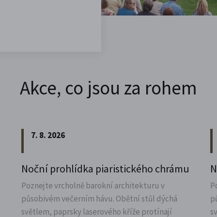
Akce, co jsou za rohem
7. 8. 2026
Noční prohlídka piaristického chrámu
N
Poznejte vrcholně barokní architekturu v
P
působivém večerním hávu. Obětní stůl dýchá
p
světlem, paprsky laserového kříže protínají
s