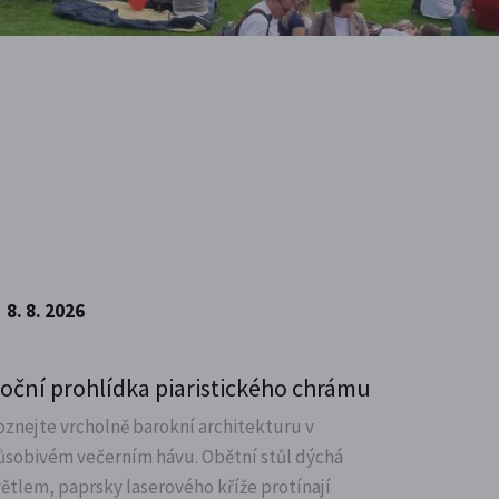
8. 8. 2026
oční prohlídka piaristického chrámu
oznejte vrcholně barokní architekturu v
ůsobivém večerním hávu. Obětní stůl dýchá
větlem, paprsky laserového kříže protínají