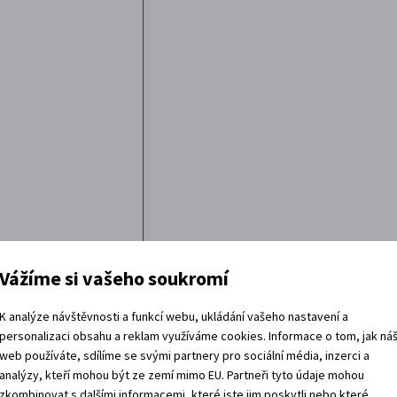
Vážíme si vašeho soukromí
K analýze návštěvnosti a funkcí webu, ukládání vašeho nastavení a
personalizaci obsahu a reklam využíváme cookies. Informace o tom, jak ná
web používáte, sdílíme se svými partnery pro sociální média, inzerci a
analýzy, kteří mohou být ze zemí mimo EU. Partneři tyto údaje mohou
zkombinovat s dalšími informacemi, které jste jim poskytli nebo které