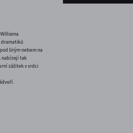
a Williama
h dramatiků
í pod širým nebem na
nabízejí tak
ní zážitek v srdci
ádvoří.