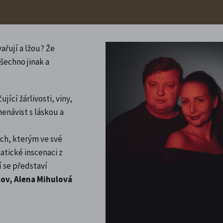
ařují a lžou? Že
všechno jinak a
jící žárlivosti, viny,
nenávist s láskou a
ech, kterým ve své
atické inscenaci z
 se představí
lov, Alena Mihulová