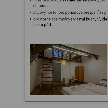
chrámu,
stylový hostel
pro pohodové přespání za př
prostorné apartmány
s vlastní kuchyní, ideá
partu přátel.