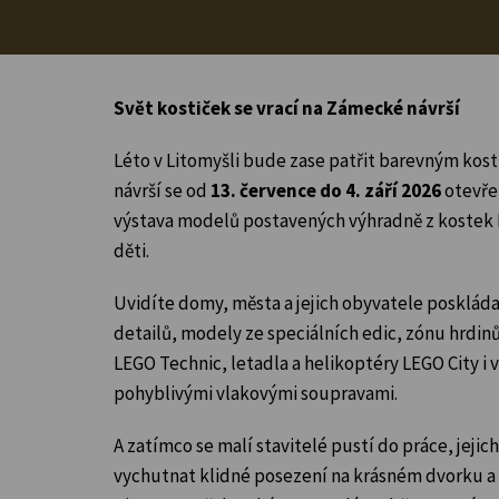
Svět kostiček se vrací na Zámecké návrší
Léto v Litomyšli bude zase patřit barevným k
návrší se od
13. července do 4. září 2026
otevř
výstava modelů postavených výhradně z kostek 
děti.
Uvidíte domy, města a jejich obyvatele posklád
detailů, modely ze speciálních edic, zónu hrdin
LEGO Technic, letadla a helikoptéry LEGO City i
pohyblivými vlakovými soupravami.
A zatímco se malí stavitelé pustí do práce, jeji
vychutnat klidné posezení na krásném dvorku 