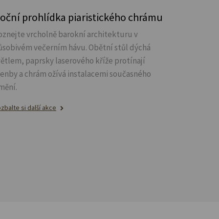
oční prohlídka piaristického chrámu
oznejte vrcholně barokní architekturu v
ůsobivém večerním hávu. Obětní stůl dýchá
větlem, paprsky laserového kříže protínají
lenby a chrám ožívá instalacemi současného
mění.
zbalte si další akce