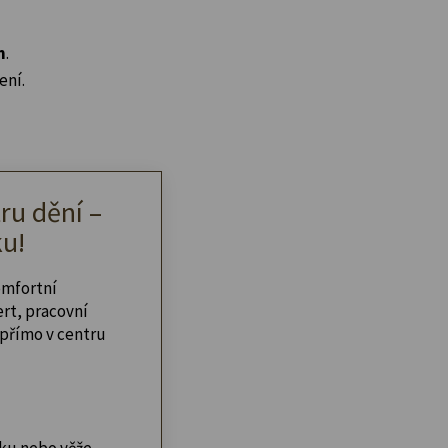
n
.
ení.
ru dění –
u!
omfortní
ert, pracovní
přímo v centru
ku nebo věže