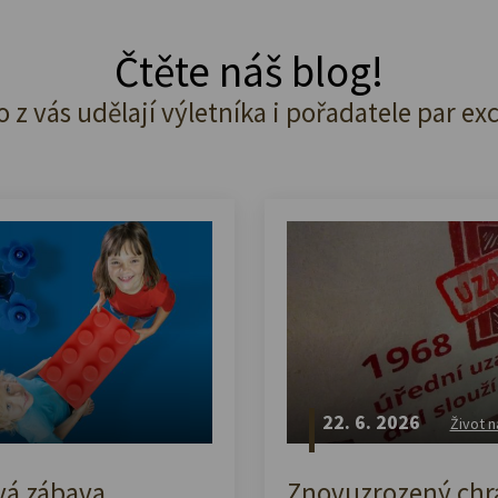
Čtěte náš blog!
o z vás udělají výletníka i pořadatele par ex
22. 6. 2026
Život n
vá zábava,
Znovuzrozený chrá