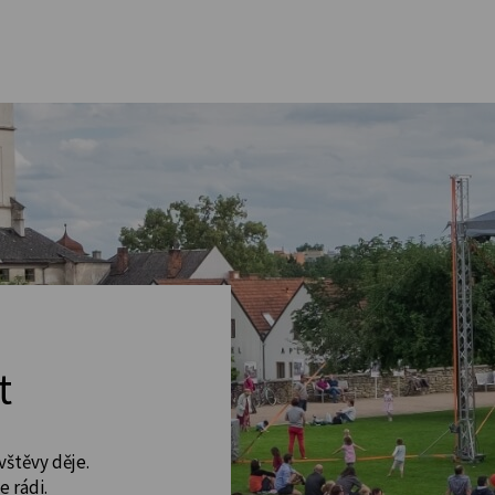
t
vštěvy děje.
 rádi.