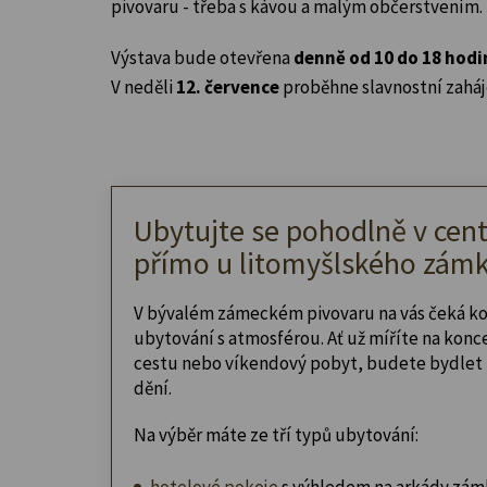
pivovaru - třeba s kávou a malým občerstvením.
Výstava bude otevřena
denně od 10 do 18 hodi
V neděli
12. července
proběhne slavnostní zaháj
Ubytujte se pohodlně v cent
přímo u litomyšlského zámk
V bývalém zámeckém pivovaru na vás čeká k
ubytování s atmosférou. Ať už míříte na konc
cestu nebo víkendový pobyt, budete bydlet 
dění.
Na výběr máte ze tří typů ubytování:
hotelové pokoje
s výhledem na arkády zám