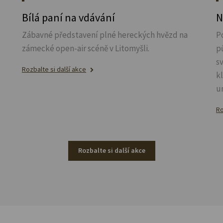
u
Bílá paní na vdávání
N
Zábavné představení plné hereckých hvězd na
P
zámecké open-air scéně v Litomyšli.
p
s
Rozbalte si další akce
k
u
Ro
Rozbalte si další akce