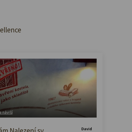
cellence
a návrší
m Nalezení sv.
David