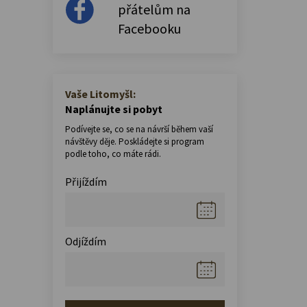
přátelům na
Facebooku
Vaše Litomyšl:
Naplánujte si pobyt
Podívejte se, co se na návrší během vaší
návštěvy děje. Poskládejte si program
podle toho, co máte rádi.
Přijíždím
Odjíždím