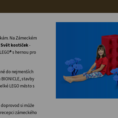
ostkám. Na Zámeckém
e
Svět kostiček
-
LEGO® s hernou pro
ané do nejmenších
ů BIONICLE, stavby
 velké LEGO město s
ch doprovod si může
a recepci zámeckého