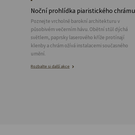
Noční prohlídka piaristického chrám
Poznejte vrcholně barokní architekturu v
působivém večerním hávu. Obětní stůl dýchá
světlem, paprsky laserového kříže protínají
klenby a chrám ožívá instalacemi současného
umění.
Rozbalte si další akce