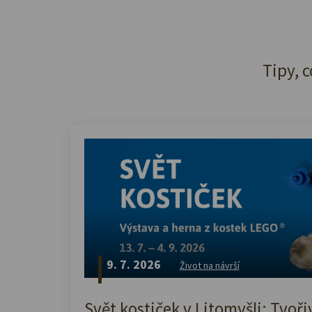
Tipy, c
9. 7. 2026
Život na návrší
Svět kostiček v Litomyšli: Tvoři