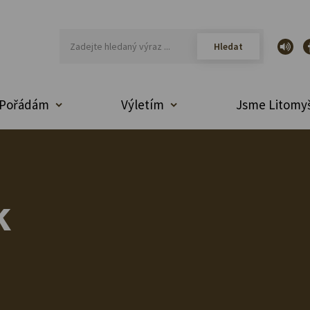
Pořádám
Výletím
Jsme Litomyš
k