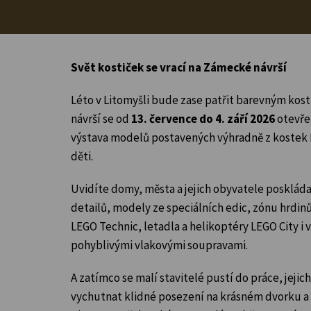
Svět kostiček se vrací na Zámecké návrší
Léto v Litomyšli bude zase patřit barevným k
návrší se od
13. července do 4. září 2026
otevř
výstava modelů postavených výhradně z kostek 
děti.
Uvidíte domy, města a jejich obyvatele posklád
detailů, modely ze speciálních edic, zónu hrdin
LEGO Technic, letadla a helikoptéry LEGO City i
pohyblivými vlakovými soupravami.
A zatímco se malí stavitelé pustí do práce, jeji
vychutnat klidné posezení na krásném dvorku 