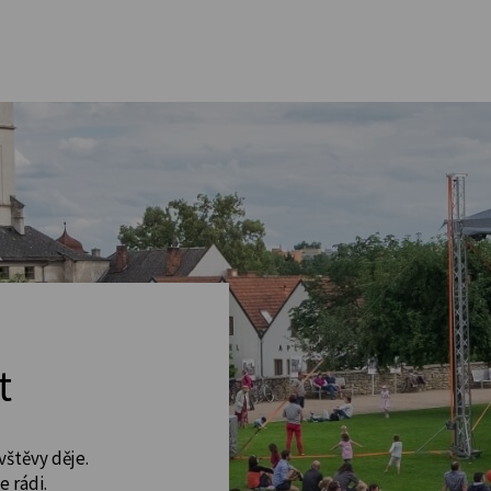
t
vštěvy děje.
 rádi.