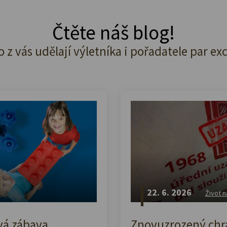
Čtěte náš blog!
o z vás udělají výletníka i pořadatele par ex
22. 6. 2026
Život n
vá zábava,
Znovuzrozený chrá