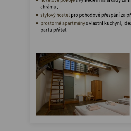
chrámu,
stylový hostel
pro pohodové přespání za př
prostorné apartmány
s vlastní kuchyní, ideá
partu přátel.