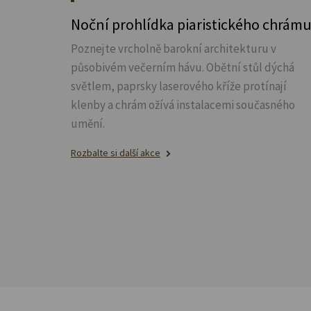
Noční prohlídka piaristického chrám
Poznejte vrcholně barokní architekturu v
působivém večerním hávu. Obětní stůl dýchá
světlem, paprsky laserového kříže protínají
klenby a chrám ožívá instalacemi současného
umění.
Rozbalte si další akce