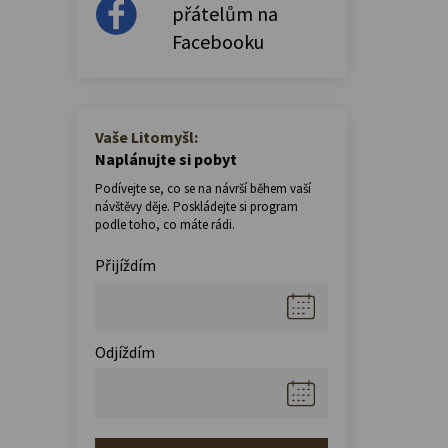
přátelům na
Facebooku
Vaše Litomyšl:
Naplánujte si pobyt
Podívejte se, co se na návrší během vaší
návštěvy děje. Poskládejte si program
podle toho, co máte rádi.
Přijíždím
Odjíždím