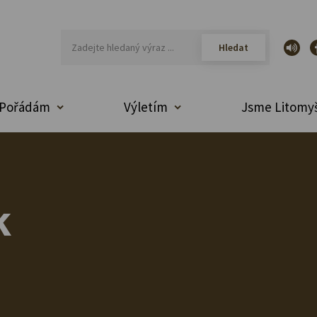
Pořádám
Výletím
Jsme Litomyš
k