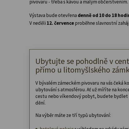
pivovaru - třeba s kávou a malým občerstvením.
Výstava bude otevřena
denně od 10 do 18 hodi
V neděli
12. července
proběhne slavnostní zaháj
Ubytujte se pohodlně v cent
přímo u litomyšlského zámk
V bývalém zámeckém pivovaru na vás čeká k
ubytování s atmosférou. Ať už míříte na konc
cestu nebo víkendový pobyt, budete bydlet 
dění.
Na výběr máte ze tří typů ubytování:
hotelové pokoje
s výhledem na arkády zám