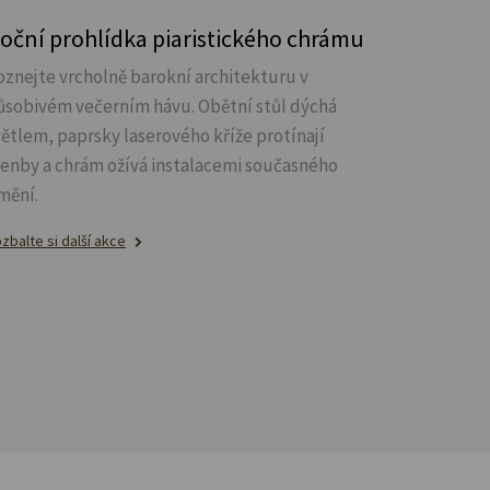
oční prohlídka piaristického chrámu
oznejte vrcholně barokní architekturu v
ůsobivém večerním hávu. Obětní stůl dýchá
větlem, paprsky laserového kříže protínají
lenby a chrám ožívá instalacemi současného
mění.
zbalte si další akce