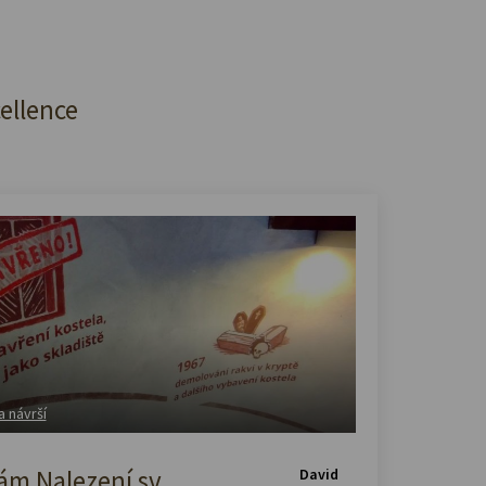
cellence
a návrší
m Nalezení sv.
David