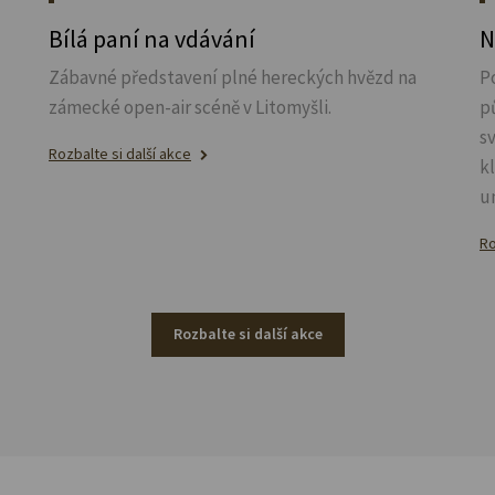
u
Bílá paní na vdávání
N
Zábavné představení plné hereckých hvězd na
P
zámecké open-air scéně v Litomyšli.
p
s
Rozbalte si další akce
k
u
Ro
Rozbalte si další akce