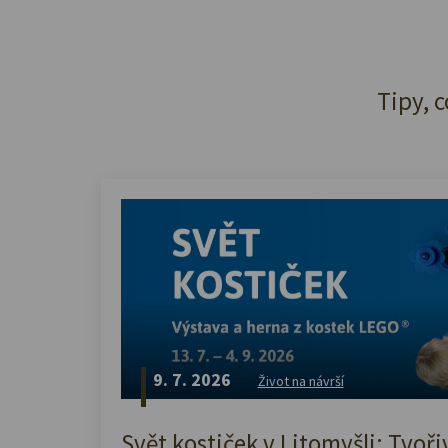
Tipy, c
9. 7. 2026
Život na návrší
Svět kostiček v Litomyšli: Tvoři