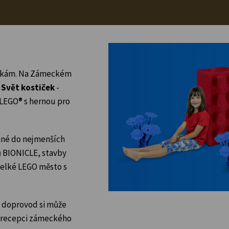
ostkám. Na Zámeckém
e
Svět kostiček
-
LEGO® s hernou pro
ané do nejmenších
ů BIONICLE, stavby
 velké LEGO město s
ch doprovod si může
a recepci zámeckého