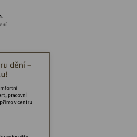
n
.
ení.
ru dění –
u!
omfortní
ert, pracovní
přímo v centru
ku nebo věže