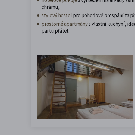
chrámu,
stylový hostel
pro pohodové přespání za př
prostorné apartmány
s vlastní kuchyní, ideá
partu přátel.