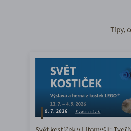
Tipy, c
9. 7. 2026
Život na návrší
Svět kostiček v Litomyšli: Tvoři