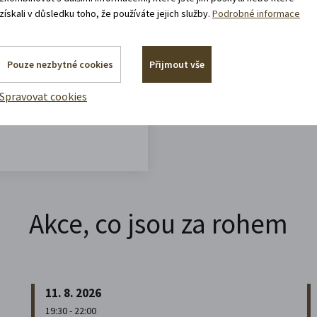
získali v důsledku toho, že používáte jejich služby.
Podrobné informace
vracíte domů?
Pouze nezbytné cookies
Přijmout vše
Spravovat cookies
Akce, co jsou za rohem
11. 8. 2026
19:30 - 22:00