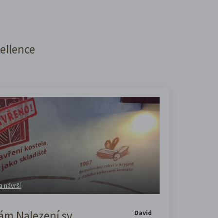
cellence
a návrší
m Nalezení sv.
David