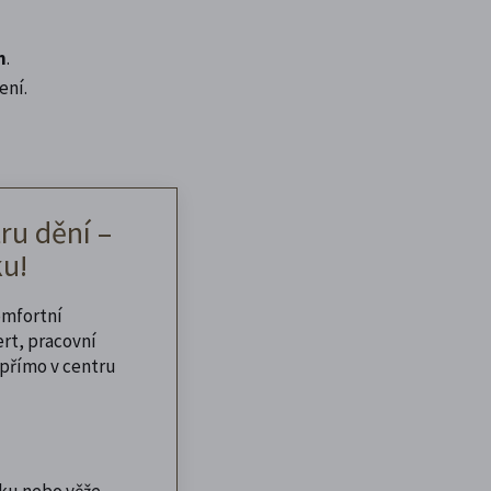
n
.
ení.
ru dění –
u!
omfortní
ert, pracovní
přímo v centru
ku nebo věže