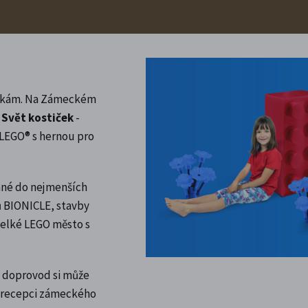
ostkám. Na Zámeckém
e
Svět kostiček
-
LEGO® s hernou pro
ané do nejmenších
ů BIONICLE, stavby
 velké LEGO město s
ch doprovod si může
a recepci zámeckého