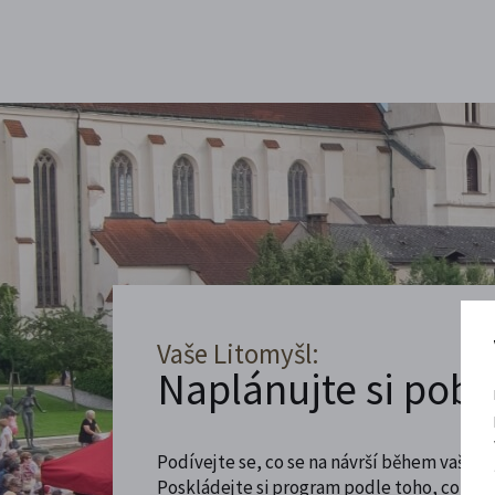
Vaše Litomyšl:
Naplánujte si poby
Podívejte se, co se na návrší během vaší ná
Poskládejte si program podle toho, co máte