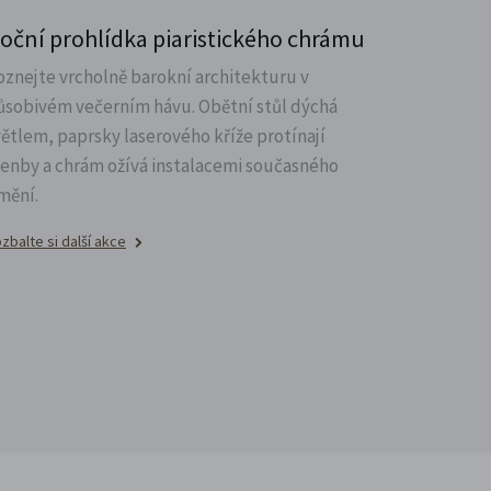
oční prohlídka piaristického chrámu
oznejte vrcholně barokní architekturu v
ůsobivém večerním hávu. Obětní stůl dýchá
větlem, paprsky laserového kříže protínají
lenby a chrám ožívá instalacemi současného
mění.
zbalte si další akce