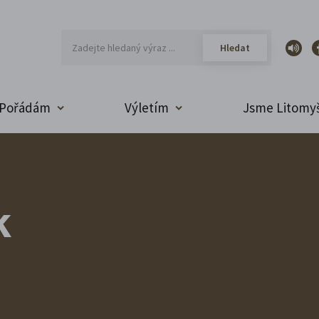
Pořádám
Výletím
Jsme Litomyš
k