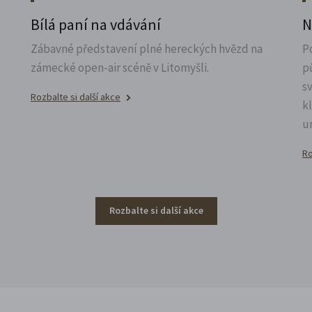
u
Bílá paní na vdávání
N
Zábavné představení plné hereckých hvězd na
P
zámecké open-air scéně v Litomyšli.
p
s
Rozbalte si další akce
k
u
Ro
Rozbalte si další akce