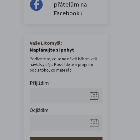
přátelům na
Facebooku
Vaše Litomyšl:
Naplánujte si pobyt
Podívejte se, co se na návrší během vaší
návštěvy děje. Poskládejte si program
podle toho, co máte rádi.
Přijíždím
Odjíždím