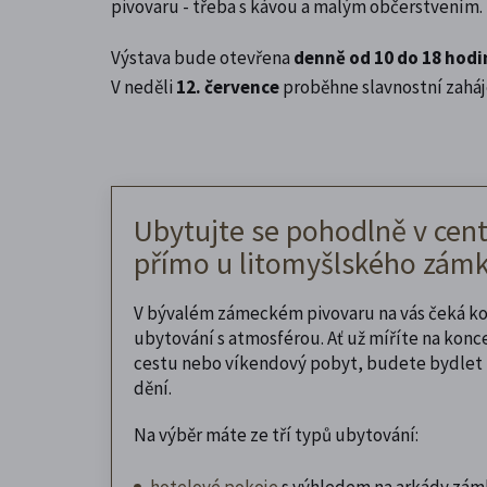
pivovaru - třeba s kávou a malým občerstvením.
Výstava bude otevřena
denně od 10 do 18 hodi
V neděli
12. července
proběhne slavnostní zaháj
Ubytujte se pohodlně v cent
přímo u litomyšlského zámk
V bývalém zámeckém pivovaru na vás čeká k
ubytování s atmosférou. Ať už míříte na konc
cestu nebo víkendový pobyt, budete bydlet 
dění.
Na výběr máte ze tří typů ubytování:
hotelové pokoje
s výhledem na arkády zám