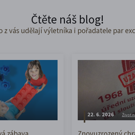
Čtěte náš blog!
o z vás udělají výletníka i pořadatele par ex
22. 6. 2026
Život n
vá zábava,
Znovuzrozený chrá