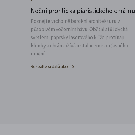
Noční prohlídka piaristického chrám
Poznejte vrcholně barokní architekturu v
působivém večerním hávu. Obětní stůl dýchá
světlem, paprsky laserového kříže protínají
klenby a chrám ožívá instalacemi současného
umění.
Rozbalte si další akce