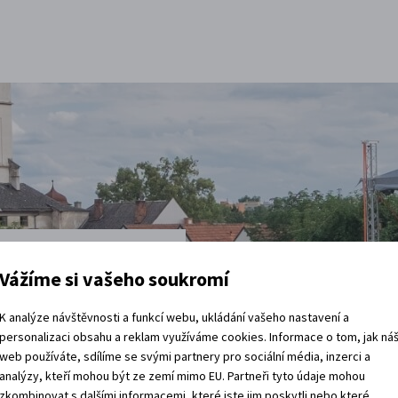
Vážíme si vašeho soukromí
t
K analýze návštěvnosti a funkcí webu, ukládání vašeho nastavení a
personalizaci obsahu a reklam využíváme cookies. Informace o tom, jak ná
web používáte, sdílíme se svými partnery pro sociální média, inzerci a
vštěvy děje.
analýzy, kteří mohou být ze zemí mimo EU. Partneři tyto údaje mohou
 rádi.
zkombinovat s dalšími informacemi, které jste jim poskytli nebo které