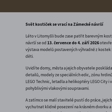
Svět kostiček se vrací na Zámecké návrší
Léto v Litomyšli bude zase patřit barevným k
návrší se od
13. července do 4. září 2026
otevř
výstava modelů postavených výhradně z kostek 
děti.
Uvidíte domy, města a jejich obyvatele posklád
detailů, modely ze speciálních edic, zónu hrdin
LEGO Technic, letadla a helikoptéry LEGO City i
pohyblivými vlakovými soupravami.
A zatímco se malí stavitelé pustí do práce, jeji
vychutnat klidné posezení na krásném dvorku 