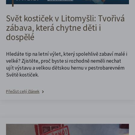
Svět kostiček v Litomyšli: Tvořivá
zábava, která chytne děti i
dospělé
Hledáte tip na letní výlet, který spolehlivě zabaví malé i
velké? Zjistěte, proč byste si rozhodně neměli nechat
ujít výstavu a velkou dětskou hernu v pestrobarevném
Světě kostiček.
Přečíst celý článek