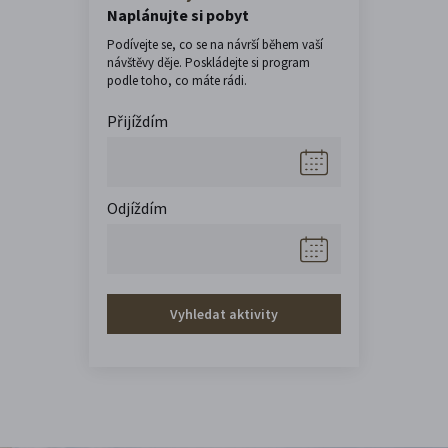
Naplánujte si pobyt
Podívejte se, co se na návrší během vaší
návštěvy děje. Poskládejte si program
podle toho, co máte rádi.
Přijíždím
Odjíždím
Vyhledat aktivity