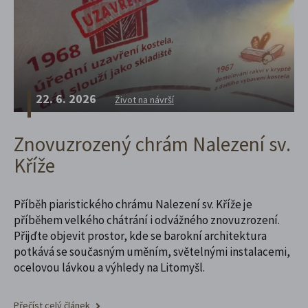
22. 6. 2026
Život na návrší
Znovuzrozený chrám Nalezení sv.
Kříže
Příběh piaristického chrámu Nalezení sv. Kříže je
příběhem velkého chátrání i odvážného znovuzrození.
Přijďte objevit prostor, kde se barokní architektura
potkává se současným uměním, světelnými instalacemi,
ocelovou lávkou a výhledy na Litomyšl.
Přečíst celý článek