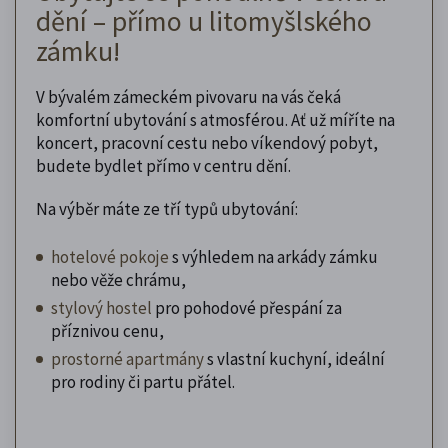
dění – přímo u litomyšlského
zámku!
V bývalém zámeckém pivovaru na vás čeká
komfortní ubytování s atmosférou. Ať už míříte na
koncert, pracovní cestu nebo víkendový pobyt,
budete bydlet přímo v centru dění.
Na výběr máte ze tří typů ubytování:
hotelové pokoje
s výhledem na arkády zámku
nebo věže chrámu,
stylový hostel
pro pohodové přespání za
příznivou cenu,
prostorné apartmány
s vlastní kuchyní, ideální
pro rodiny či partu přátel.