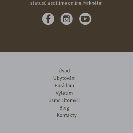
statusů a sdílíme online. Mrkněte!
Úvod
Ubytování
Pořádám
Výletím
Jsme Litomyšl
Blog
Kontakty