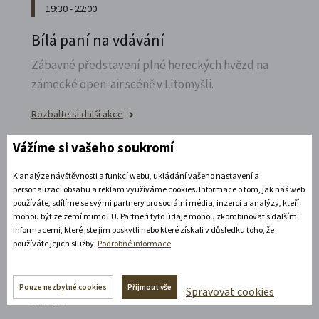
19:30 - 22:00
Bílá paní na vdávání
Zábavné představení plné hereckých hvězd na
zámecké open-air scéně v Litomyšli.
Rozbalte si další akce
Vážíme si vašeho soukromí
14. 8. 2026
K analýze návštěvnosti a funkcí webu, ukládání vašeho nastavení a
personalizaci obsahu a reklam využíváme cookies. Informace o tom, jak náš web
Noční prohlídka piaristického chrámu
používáte, sdílíme se svými partnery pro sociální média, inzerci a analýzy, kteří
mohou být ze zemí mimo EU. Partneři tyto údaje mohou zkombinovat s dalšími
Poznejte vrcholně barokní architekturu v
informacemi, které jste jim poskytli nebo které získali v důsledku toho, že
působivém večerním hávu. Obětní stůl dýchá
používáte jejich služby.
Podrobné informace
světlem, paprsky laserového kříže protínají
klenby a chrám ožívá instalacemi současného
Pouze nezbytné cookies
Přijmout vše
Spravovat cookies
umění.