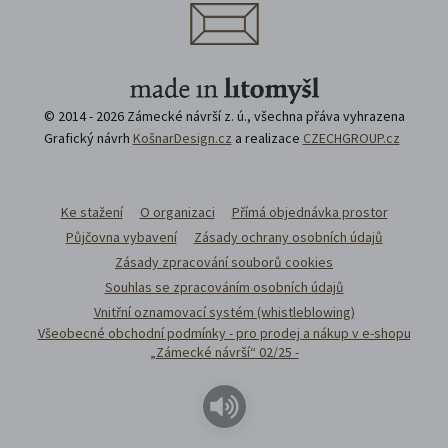
© 2014 - 2026 Zámecké návrší z. ú., všechna přáva vyhrazena
Grafický návrh
KošnarDesign.cz
a realizace
CZECHGROUP.cz
Ke stažení
O organizaci
Přímá objednávka prostor
Půjčovna vybavení
Zásady ochrany osobních údajů
Zásady zpracování souborů cookies
Souhlas se zpracováním osobních údajů
Vnitřní oznamovací systém (whistleblowing)
Všeobecné obchodní podmínky - pro prodej a nákup v e-shopu
„Zámecké návrší“ 02/25 -