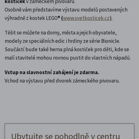
kostiček
v zámeckém pivovaru.
Osobně vám představíme výstavu modelů postavených
výhradně z kostek LEGO®
(
www.svetkosticek.cz
)
.
Těšit se můžete na domy, města a jejich obyvatele,
modely ze speciálních edic i hrdiny ze série Bionicle.
Součástí bude také herna plná kostiček pro děti, kde se
malí stavitelé mohou rovnou pustit do vlastních nápadů.
Vstup na slavnostní zahájení je zdarma.
Vchod na výstavu před dvorek zámeckého pivovaru.
Ubytujte se pohodlně v centru