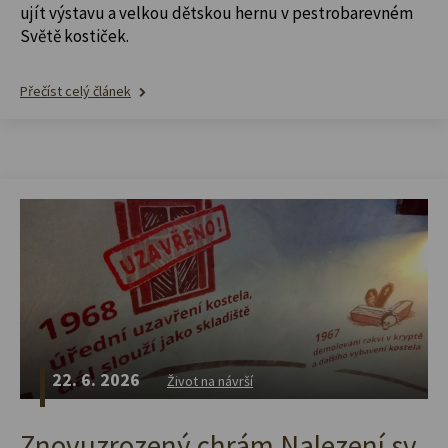
ujít výstavu a velkou dětskou hernu v pestrobarevném
Světě kostiček.
Přečíst celý článek
22. 6. 2026
Život na návrší
Znovuzrozený chrám Nalezení sv.