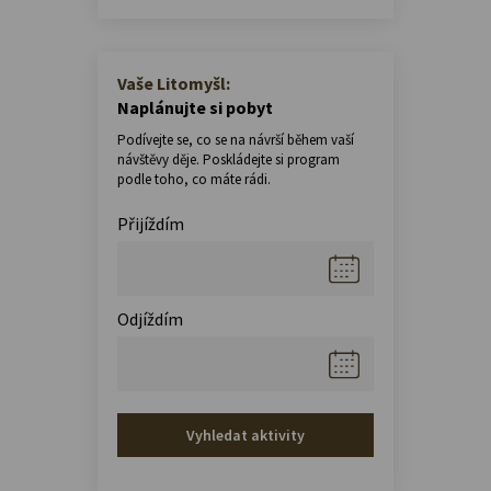
Vaše Litomyšl:
Naplánujte si pobyt
Podívejte se, co se na návrší během vaší
návštěvy děje. Poskládejte si program
podle toho, co máte rádi.
Přijíždím
Odjíždím
Vyhledat aktivity