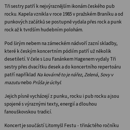
Tři sestry patří k nejvýraznějším ikonám českého pub
rocku. Kapela vznikla v roce 1985 v pražském Braníku a od
punkových začátků se postupně vydala přes rock a punk
rock až k tvrdším hudebním polohám.
Pod širým nebem na zámeckém nádvoří zazní skladby,
které k českým koncertním pódiím patří už několik
desetiletí. V čele s Lou Fanánkem Hagenem vydaly Tři
sestry přes dvacítku desek a do koncertního repertoáru
patří například
Na kovárně to je nářez
,
Zelená
,
Sovy v
mazutu
nebo
Průša je úchyl
.
Jejich písně vycházejí z punku, rocku i pub rocku a jsou
spojené s výraznými texty, energií a dlouhou
fanouškovskou tradicí.
Koncert je součástí Litomyšl Festu - třináctého ročníku