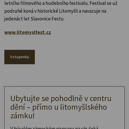
letního filmového a hudebního festivalu. Festival se už
podruhé koná v historické Litomyšli a navazuje na
jedenáct let Slavonice Festu.
www.litomyslfest.cz
Vstupenky
Ubytujte se pohodlně v centru
dění – přímo u litomyšlského
zámku!
V bývalém zámeckém pivovaru na vás čeká