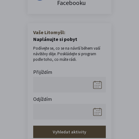
Facebooku
Vaše Litomyšl:
Naplánujte si pobyt
Podívejte se, co se na návrší během vaší
návštěvy děje. Poskládejte si program
podle toho, co máte rádi.
Přijíždím
Odjíždím
Vyhledat aktivity