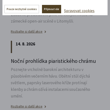
Bílá paní na vdávání
Pouze nezbytné cookies
Přijmout vše
Spravovat cookies
Zábavné představení plné hereckých hvězd na
zámecké open-air scéně v Litomyšli.
Rozbalte si další akce
14. 8. 2026
Noční prohlídka piaristického chrámu
Poznejte vrcholně barokní architekturu v
působivém večerním hávu. Obětní stůl dýchá
světlem, paprsky laserového kříže protínají
klenby a chrám ožívá instalacemi současného
umění.
Rozbalte si další akce