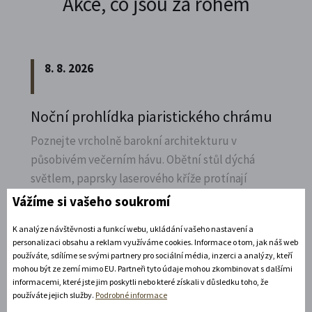
Akce, co jsou za rohem
8. 8. 2026
Noční prohlídka piaristického chrámu
Poznejte vrcholně barokní architekturu v
působivém večerním hávu. Obětní stůl dýchá
světlem, paprsky laserového kříže protínají
klenby a chrám ožívá instalacemi současného
Vážíme si vašeho soukromí
umění.
K analýze návštěvnosti a funkcí webu, ukládání vašeho nastavení a
personalizaci obsahu a reklam využíváme cookies. Informace o tom, jak náš web
Rozbalte si další akce
používáte, sdílíme se svými partnery pro sociální média, inzerci a analýzy, kteří
mohou být ze zemí mimo EU. Partneři tyto údaje mohou zkombinovat s dalšími
11. 8. 2026
informacemi, které jste jim poskytli nebo které získali v důsledku toho, že
používáte jejich služby.
Podrobné informace
19:30 - 22:00