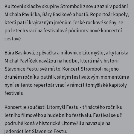
Kultovní skladby skupiny Stromboli znovu zazní v podání
Michala Pavlíčka, Báry Basikové a hostů. Repertoár kapely,
která patří k výrazným jménům české rockové scény, se
po letech vrací na festivalové pódium v nové koncertní
sestavě.
Bára Basiková, zpěvačka a milovnice Litomyšle, a kytarista
Michal Pavlíček navážou na hudbu, která má v historii
Slavonice Festu své místo. Koncert Stromboli na jeho
druhém ročníku patřil k silným festivalovým momentům a
nyní se tento repertoár vrací v rámci litomyšlské kapitoly
festivalu.
Koncert je součástí Litomyšl Festu - třináctého ročníku
letního filmového a hudebního festivalu. Festival se už
podruhé koná v historické Litomyšli a navazuje na
jedenáct let Slavonice Festu.