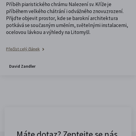
Příběh piaristického chrámu Nalezení sv. Kříže je
příběhem velkého chátrání i odvážného znovuzrození.
Přijďte objevit prostor, kde se barokní architektura
potkává se současným uměním, světelnými instalacemi,
ocelovou lávkou a výhledy na Litomyšl.
Přečíst celý článek
David Zandler
Máte dotaz? Zeptejte se nás.