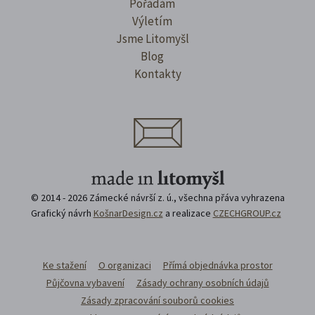
Pořádám
Výletím
Jsme Litomyšl
Blog
Kontakty
© 2014 - 2026 Zámecké návrší z. ú., všechna přáva vyhrazena
Grafický návrh
KošnarDesign.cz
a realizace
CZECHGROUP.cz
Ke stažení
O organizaci
Přímá objednávka prostor
Půjčovna vybavení
Zásady ochrany osobních údajů
Zásady zpracování souborů cookies