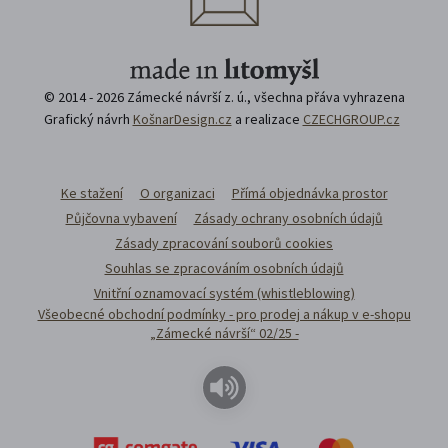
© 2014 - 2026 Zámecké návrší z. ú., všechna přáva vyhrazena
Grafický návrh
KošnarDesign.cz
a realizace
CZECHGROUP.cz
Ke stažení
O organizaci
Přímá objednávka prostor
Půjčovna vybavení
Zásady ochrany osobních údajů
Zásady zpracování souborů cookies
Souhlas se zpracováním osobních údajů
Vnitřní oznamovací systém (whistleblowing)
Všeobecné obchodní podmínky - pro prodej a nákup v e-shopu
„Zámecké návrší“ 02/25 -