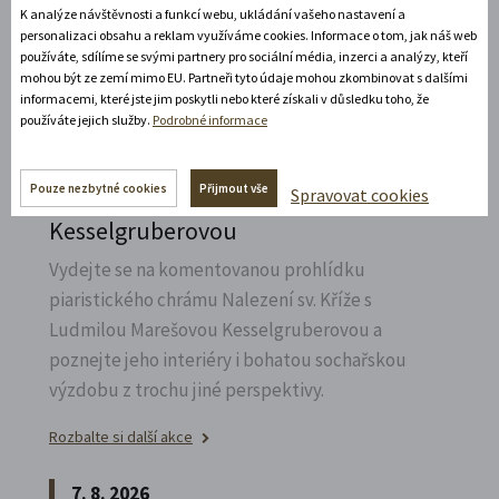
K analýze návštěvnosti a funkcí webu, ukládání vašeho nastavení a
personalizaci obsahu a reklam využíváme cookies. Informace o tom, jak náš web
Rozbalte si další akce
používáte, sdílíme se svými partnery pro sociální média, inzerci a analýzy, kteří
mohou být ze zemí mimo EU. Partneři tyto údaje mohou zkombinovat s dalšími
7. 8. 2026
informacemi, které jste jim poskytli nebo které získali v důsledku toho, že
používáte jejich služby.
Podrobné informace
Speciální prohlídka chrámu s
Pouze nezbytné cookies
Přijmout vše
Spravovat cookies
Ludmilou Marešovou
Kesselgruberovou
Vydejte se na komentovanou prohlídku
piaristického chrámu Nalezení sv.
Kříže s
Ludmilou Marešovou Kesselgruberovou a
poznejte jeho interiéry i bohatou sochařskou
výzdobu z trochu jiné perspektivy.
Rozbalte si další akce
7. 8. 2026