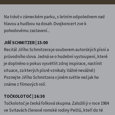
Na trávě v zámeckém parku, s letním odpolednem nad
hlavou a hudbou na dosah. Dvojkoncert zve k
pohodovému zastavení...
JIŘÍ SCHMITZER | 15:00
Recitál Jiřího Schmitzera je souborem autorských písní a
průvodního slova. Jedná se o hudební vystoupení, které
je doplněno o pokus vysvětlit zdroj inspirace, nastínit
situace, za kterých písně vznikaly. Vážně nevážně:)
Poznejte Jiřího Schmitzera v jiném světle než jak ho
známe z filmových rolí.
TOČKOLOTOČ | 16:30
Točkolotoč je česká folková skupina. Založili ji v roce 1984
ve Svitavách členové romské rodiny Peštů, kteří do té