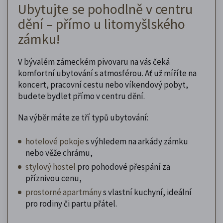
Ubytujte se pohodlně v centru
dění – přímo u litomyšlského
zámku!
V bývalém zámeckém pivovaru na vás čeká
komfortní ubytování s atmosférou. Ať už míříte na
koncert, pracovní cestu nebo víkendový pobyt,
budete bydlet přímo v centru dění.
Na výběr máte ze tří typů ubytování:
hotelové pokoje
s výhledem na arkády zámku
nebo věže chrámu,
stylový hostel
pro pohodové přespání za
příznivou cenu,
prostorné apartmány
s vlastní kuchyní, ideální
pro rodiny či partu přátel.