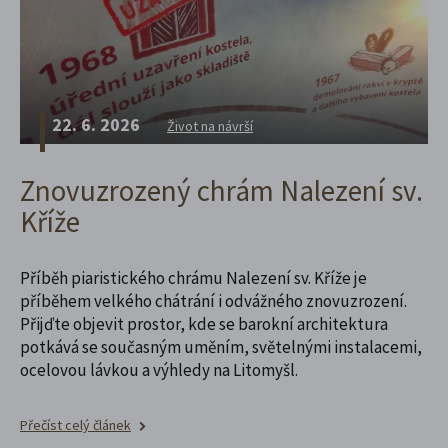
22. 6. 2026
Život na návrší
Znovuzrozený chrám Nalezení sv.
Kříže
Příběh piaristického chrámu Nalezení sv. Kříže je
příběhem velkého chátrání i odvážného znovuzrození.
Přijďte objevit prostor, kde se barokní architektura
potkává se současným uměním, světelnými instalacemi,
ocelovou lávkou a výhledy na Litomyšl.
Přečíst celý článek