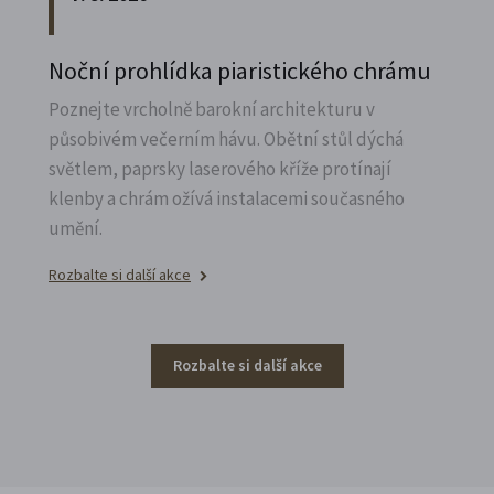
Noční prohlídka piaristického chrámu
Poznejte vrcholně barokní architekturu v
působivém večerním hávu. Obětní stůl dýchá
světlem, paprsky laserového kříže protínají
klenby a chrám ožívá instalacemi současného
umění.
Rozbalte si další akce
Rozbalte si další akce