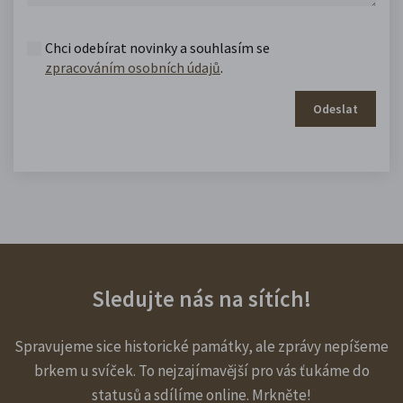
Chci odebírat novinky a souhlasím se
zpracováním osobních údajů
.
Odeslat
Sledujte nás na sítích!
Spravujeme sice historické památky, ale zprávy nepíšeme
brkem u svíček. To nejzajímavější pro vás ťukáme do
statusů a sdílíme online. Mrkněte!