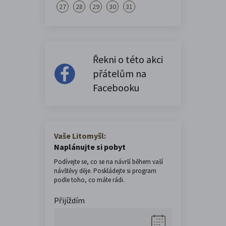
27
28
29
30
31
Řekni o této akci
přátelům na
Facebooku
Vaše Litomyšl:
Naplánujte si pobyt
Podívejte se, co se na návrší během vaší
návštěvy děje. Poskládejte si program
podle toho, co máte rádi.
Přijíždím