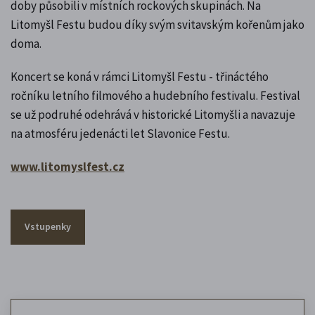
doby působili v místních rockových skupinách. Na
Litomyšl Festu budou díky svým svitavským kořenům jako
doma.
Koncert se koná v rámci Litomyšl Festu - třináctého
ročníku letního filmového a hudebního festivalu. Festival
se už podruhé odehrává v historické Litomyšli a navazuje
na atmosféru jedenácti let Slavonice Festu.
www.litomyslfest.cz
Vstupenky