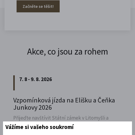
Začněte se těšit!
Akce, co jsou za rohem
7. 8 - 9. 8. 2026
Vzpomínková jízda na Elišku a Čeňka
Junkovy 2026
Přijeďte navštívit Státní zámek v Litomyšli a
vzpomenout na naší první českou závodnici,
Vážíme si vašeho soukromí
Elišku Junkovou.