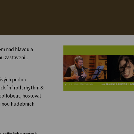
em nad hlavou a
 zastavení...
živých podob
rock´n´roll, rhythm &
pollobeat, hostoval
pinou hudebních
a režisérka známá