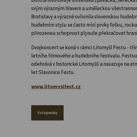
svým výrazným hlasem a uměleckou všestrannost
Bratislavy a výrazně ovlivnila slovenskou hudebn
hudebním stylu se často mísí prvky folku, rock
přirozenou schopnost plynule překračovat hrani
Dvojkoncert se koná v rámci Litomyšl Festu - tř
letního filmového a hudebního festivalu. Festiv
odehrává v historické Litomyšli a navazuje na a
let Slavonice Festu.
www.litomyslfest.cz
Vstupenky