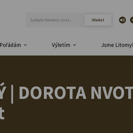
Pořádám
Výletím
Jsme Litomyš
Ý | DOROTA NVO
t