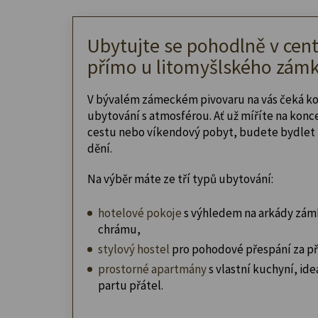
Ubytujte se pohodlně v cent
přímo u litomyšlského zámk
V bývalém zámeckém pivovaru na vás čeká k
ubytování s atmosférou. Ať už míříte na konc
cestu nebo víkendový pobyt, budete bydlet 
dění.
Na výběr máte ze tří typů ubytování:
hotelové pokoje
s výhledem na arkády zám
chrámu,
stylový hostel
pro pohodové přespání za př
prostorné apartmány
s vlastní kuchyní, ideá
partu přátel.