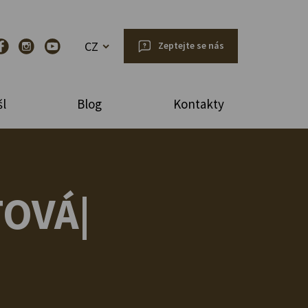
CZ
Zeptejte se nás
l
Blog
Kontakty
TOVÁ|