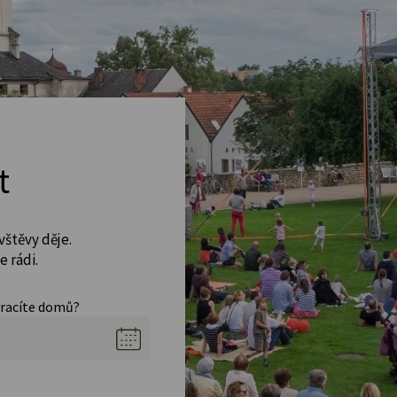
t
vštěvy děje.
 rádi.
vracíte domů?