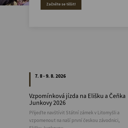
Začněte se těšit!
7. 8 - 9. 8. 2026
Vzpomínková jízda na Elišku a Čeňka
Junkovy 2026
Přijeďte navštívit Státní zámek v Litomyšli a
vzpomenout na naší první českou závodnici,
Elišku Junkovou.