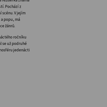
í. Pochází z
í scénu. V jejím
u a popu, má
ce žánrů.
ináctého ročníku
al se už podruhé
tmosféru jedenácti