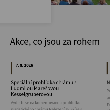
Akce, co jsou za rohem
7. 8. 2026
Speciální prohlídka chrámu s
N
Ludmilou Marešovou
P
Kesselgruberovou
p
Vydejte se na komentovanou prohlídku
s
piaristického chrámu Nalezení sv.
Kříže s