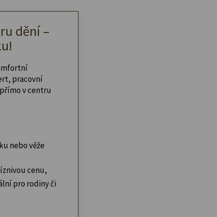
ru dění –
u!
omfortní
ert, pracovní
přímo v centru
ku nebo věže
íznivou cenu,
lní pro rodiny či