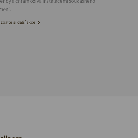
lenby a chrám ožívá instalacemi současného
mění.
zbalte si další akce