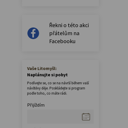
Řekni o této akci
přátelům na
Facebooku
Vaše Litomyšl:
Naplánujte si pobyt
Podívejte se, co se na návrší během vaší
návštěvy děje. Poskládejte si program
podle toho, co máte rádi.
Přijíždím