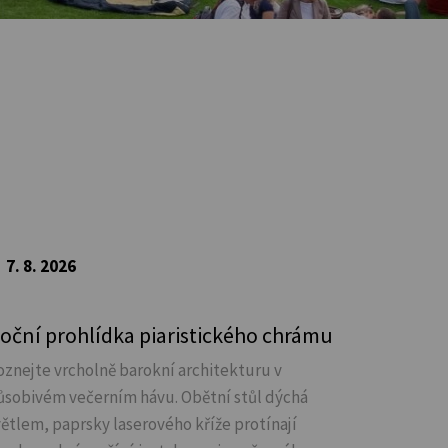
7. 8. 2026
oční prohlídka piaristického chrámu
oznejte vrcholně barokní architekturu v
ůsobivém večerním hávu. Obětní stůl dýchá
větlem, paprsky laserového kříže protínají