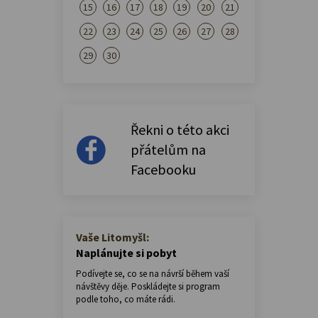
15
16
17
18
19
20
21
22
23
24
25
26
27
28
29
30
Řekni o této akci
přátelům na
Facebooku
Vaše Litomyšl:
Naplánujte si pobyt
Podívejte se, co se na návrší během vaší
návštěvy děje. Poskládejte si program
podle toho, co máte rádi.