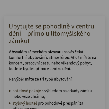
Ubytujte se pohodlně v centru
dění – přímo u litomyšlského
zámku!
V bývalém zámeckém pivovaru na vás čeká
komfortní ubytování s atmosférou. Ať už míříte na
koncert, pracovní cestu nebo víkendový pobyt,
budete bydlet přímo v centru dění.
Na výběr máte ze tří typů ubytování:
hotelové pokoje
s výhledem na arkády zámku
nebo věže chrámu,
stylový hostel
pro pohodové přespání za
příznivou cenu,