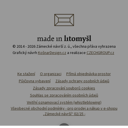
© 2014 - 2026 Zámecké návrší z. ú., všechna přáva vyhrazena
Grafický návrh
KošnarDesign.cz
a realizace
CZECHGROUP.cz
Ke stažení
O organizaci
Přímá objednávka prostor
Půjčovna vybavení
Zásady ochrany osobních údajů
Zásady zpracování souborů cookies
Souhlas se zpracováním osobních údajů
Vnitřní oznamovací systém (whistleblowing)
Všeobecné obchodní podmínky - pro prodej a nákup v e-shopu
„Zámecké návrší“ 02/25 -