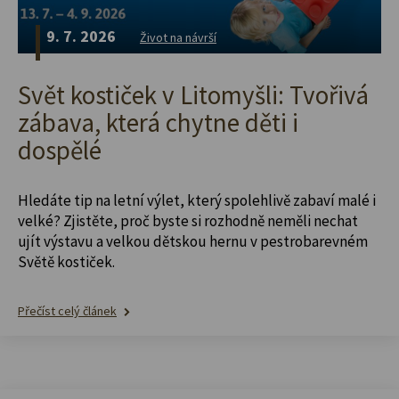
9. 7. 2026
Život na návrší
Svět kostiček v Litomyšli: Tvořivá
zábava, která chytne děti i
dospělé
Hledáte tip na letní výlet, který spolehlivě zabaví malé i
velké? Zjistěte, proč byste si rozhodně neměli nechat
ujít výstavu a velkou dětskou hernu v pestrobarevném
Světě kostiček.
Přečíst celý článek