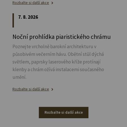
Rozbalte si další akce
7. 8. 2026
Noční prohlídka piaristického chrámu
Poznejte vrcholně barokní architekturu v
působivém večerním hávu. Obětní stůl dýchá
světlem, paprsky laserového kříže protínají
klenby a chrám ožívá instalacemi současného
umění.
Rozbalte si další akce
Rozbalte si další akce