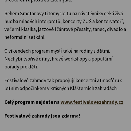
Během Smetanovy Litomyšle tu na návštěvníky čeká živá
hudba mladých interpretů, koncerty ZUŠ a konzervatoří,
večerní klasika, jazzové i žánrové přesahy, tanec, divadlo a
neformální setkání.
O víkendech program myslí také na rodiny s dětmi.
Nechybí tvořivé dílny, hravé workshopy a populární
pořady pro děti.
Festivalové zahrady tak propojují koncertní atmosféru s
letním odpočinkem v krásných Klášterních zahradách.
Celý program najdete na
www.festivalovezahrady.cz
Festivalové zahrady jsou zdarma!