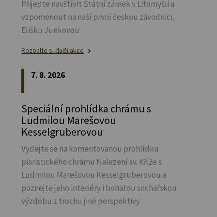
Přijeďte navštívit Státní zámek v Litomyšli a
vzpomenout na naší první českou závodnici,
Elišku Junkovou.
Rozbalte si další akce
7. 8. 2026
Speciální prohlídka chrámu s
Ludmilou Marešovou
Kesselgruberovou
Vydejte se na komentovanou prohlídku
piaristického chrámu Nalezení sv.
Kříže s
Ludmilou Marešovou Kesselgruberovou a
poznejte jeho interiéry i bohatou sochařskou
výzdobu z trochu jiné perspektivy.