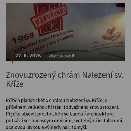
22. 6. 2026
Život na návrší
Znovuzrozený chrám Nalezení sv.
Kříže
Příběh piaristického chrámu Nalezení sv. Kříže je
příběhem velkého chátrání i odvážného znovuzrození.
Přijďte objevit prostor, kde se barokní architektura
potkává se současným uměním, světelnými instalacemi,
ocelovou lávkou a výhledy na Litomyšl.