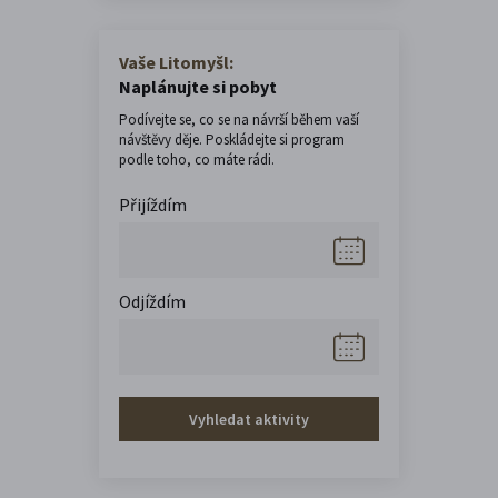
Vaše Litomyšl:
Naplánujte si pobyt
Podívejte se, co se na návrší během vaší
návštěvy děje. Poskládejte si program
podle toho, co máte rádi.
Přijíždím
Odjíždím
Vyhledat aktivity