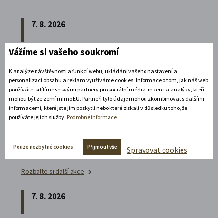
7. 8. 2026
Vážíme si vašeho soukromí
Speciální prohlídka chrámu s
Ludmilou Marešovou
K analýze návštěvnosti a funkcí webu, ukládání vašeho nastavení a
Kesselgruberovou
personalizaci obsahu a reklam využíváme cookies. Informace o tom, jak náš web
používáte, sdílíme se svými partnery pro sociální média, inzerci a analýzy, kteří
Vydejte se na komentovanou prohlídku
mohou být ze zemí mimo EU. Partneři tyto údaje mohou zkombinovat s dalšími
informacemi, které jste jim poskytli nebo které získali v důsledku toho, že
piaristického chrámu Nalezení sv.
Kříže s
používáte jejich služby.
Podrobné informace
Ludmilou Marešovou Kesselgruberovou a
poznejte jeho interiéry i bohatou sochařskou
Pouze nezbytné cookies
Přijmout vše
Spravovat cookies
výzdobu z trochu jiné perspektivy.
Rozbalte si další akce
7. 8. 2026