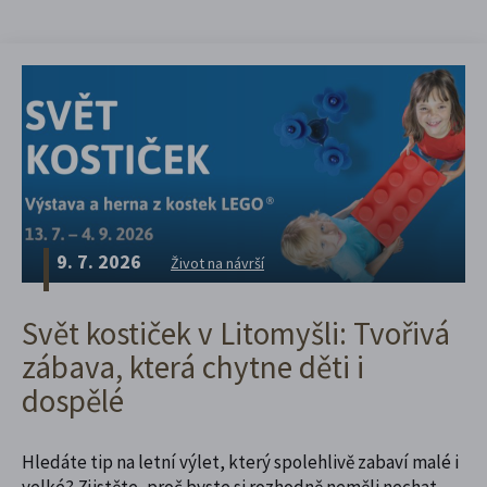
9. 7. 2026
Život na návrší
Svět kostiček v Litomyšli: Tvořivá
zábava, která chytne děti i
dospělé
Hledáte tip na letní výlet, který spolehlivě zabaví malé i
velké? Zjistěte, proč byste si rozhodně neměli nechat