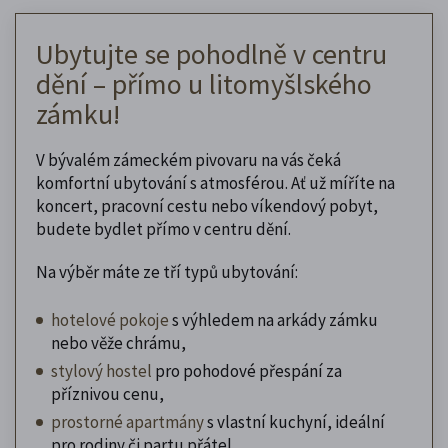
Ubytujte se pohodlně v centru
dění – přímo u litomyšlského
zámku!
V bývalém zámeckém pivovaru na vás čeká
komfortní ubytování s atmosférou. Ať už míříte na
koncert, pracovní cestu nebo víkendový pobyt,
budete bydlet přímo v centru dění.
Na výběr máte ze tří typů ubytování:
hotelové pokoje
s výhledem na arkády zámku
nebo věže chrámu,
stylový hostel
pro pohodové přespání za
příznivou cenu,
prostorné apartmány
s vlastní kuchyní, ideální
pro rodiny či partu přátel.