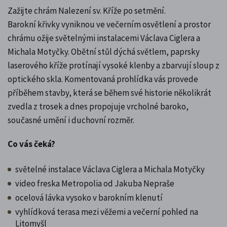
Zažijte chrám Nalezení sv. Kříže po setmění.
Barokní křivky vyniknou ve večerním osvětlení a prostor
chrámu ožije světelnými instalacemi Václava Ciglera a
Michala Motyčky. Obětní stůl dýchá světlem, paprsky
laserového kříže protínají vysoké klenby a zbarvují sloup z
optického skla. Komentovaná prohlídka vás provede
příběhem stavby, která se během své historie několikrát
zvedla z trosek a dnes propojuje vrcholné baroko,
současné umění i duchovní rozměr.
Co vás čeká?
světelné instalace Václava Ciglera a Michala Motyčky
video freska Metropolia od Jakuba Nepraše
ocelová lávka vysoko v barokním klenutí
vyhlídková terasa mezi věžemi a večerní pohled na
Litomyšl