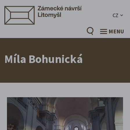
CZ
MENU
Míla Bohunická