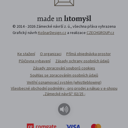
© 2014 - 2026 Zámecké návrší z. ú., všechna přáva vyhrazena
Grafický návrh
KošnarDesign.cz
a realizace
CZECHGROUP.cz
Ke stažení
O organizaci
Přímá objednávka prostor
Půjčovna vybavení
Zásady ochrany osobních údajů
Zásady zpracování souborů cookies
Souhlas se zpracováním osobních údajů
Vnitřní oznamovací systém (whistleblowing)
Všeobecné obchodní podmínky - pro prodej a nákup v e-shopu
„Zámecké návrší“ 02/25 -