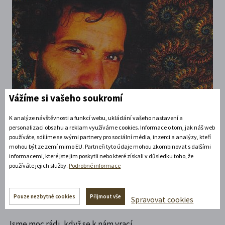
Vážíme si vašeho soukromí
K analýze návštěvnosti a funkcí webu, ukládání vašeho nastavení a
personalizaci obsahu a reklam využíváme cookies. Informace o tom, jak náš web
používáte, sdílíme se svými partnery pro sociální média, inzerci a analýzy, kteří
mohou být ze zemí mimo EU. Partneři tyto údaje mohou zkombinovat s dalšími
informacemi, které jste jim poskytli nebo které získali v důsledku toho, že
používáte jejich služby.
Podrobné informace
Míla Bohunická zná Zámecké návrší několik let. My Mílu
Pouze nezbytné cookies
Přijmout vše
Spravovat cookies
Bohunickou také známe již několik let.
Jsme moc rádi, když se k nám vrací.