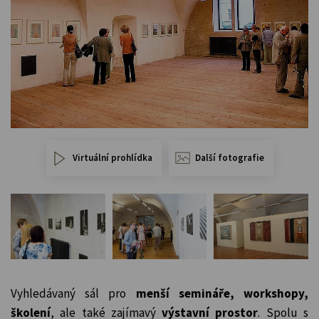
Virtuální prohlídka
Další fotografie
Vyhledávaný sál pro
menší semináře, workshopy,
školení
, ale také zajímavý
výstavní prostor
. Spolu s