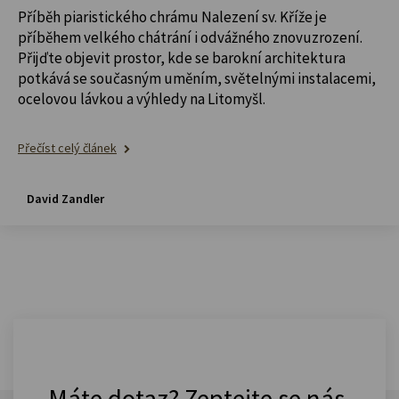
Příběh piaristického chrámu Nalezení sv. Kříže je
příběhem velkého chátrání i odvážného znovuzrození.
Přijďte objevit prostor, kde se barokní architektura
potkává se současným uměním, světelnými instalacemi,
ocelovou lávkou a výhledy na Litomyšl.
Přečíst celý článek
David Zandler
Máte dotaz? Zeptejte se nás.