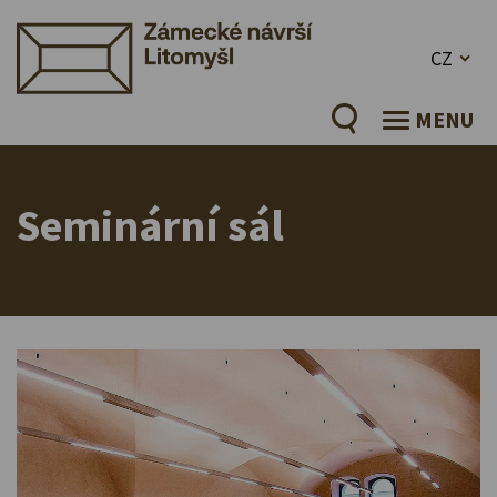
CZ
MENU
Seminární sál