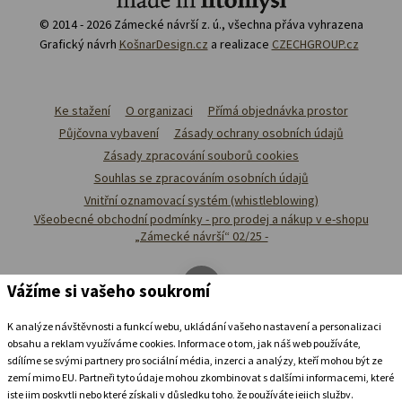
© 2014 - 2026 Zámecké návrší z. ú., všechna přáva vyhrazena
Grafický návrh
KošnarDesign.cz
a realizace
CZECHGROUP.cz
Ke stažení
O organizaci
Přímá objednávka prostor
Půjčovna vybavení
Zásady ochrany osobních údajů
Zásady zpracování souborů cookies
Souhlas se zpracováním osobních údajů
Vnitřní oznamovací systém (whistleblowing)
Všeobecné obchodní podmínky - pro prodej a nákup v e-shopu
„Zámecké návrší“ 02/25 -
Vážíme si vašeho soukromí
K analýze návštěvnosti a funkcí webu, ukládání vašeho nastavení a personalizaci
obsahu a reklam využíváme cookies. Informace o tom, jak náš web používáte,
sdílíme se svými partnery pro sociální média, inzerci a analýzy, kteří mohou být ze
zemí mimo EU. Partneři tyto údaje mohou zkombinovat s dalšími informacemi, které
jste jim poskytli nebo které získali v důsledku toho, že používáte jejich služby.