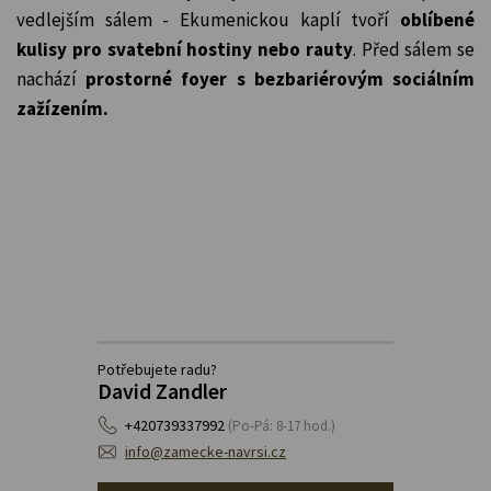
vedlejším sálem - Ekumenickou kaplí tvoří
oblíbené
kulisy pro svatební hostiny nebo rauty
. Před sálem se
nachází
prostorné foyer s bezbariérovým sociálním
zažízením.
Potřebujete radu?
David Zandler
+420739337992
(Po-Pá: 8-17 hod.)
info@zamecke-navrsi.cz