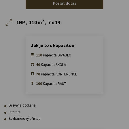
Poslat dotaz
2
1NP
,
110 m
,
7 x 14
Jak je to s kapacitou
110
Kapacita DIVADLO
40
Kapacita ŠKOLA
70
Kapacita KONFERENCE
100
Kapacita RAUT
Dřevěná podlaha
Internet
Bezbariérový přístup