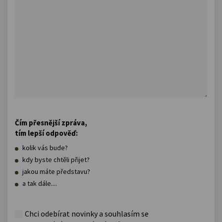
Čím přesnější zpráva,
tím lepší odpověď:
kolik vás bude?
kdy byste chtěli přijet?
jakou máte představu?
a tak dále....
Chci odebírat novinky a souhlasím se