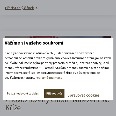
Přečíst celý článek
Vážíme si vašeho soukromí
K analýze návštěvnosti a funkcí webu, ukládání vašeho nastavení a
personalizaci obsahu a reklam využíváme cookies. Informace o tom, jak náš web
používáte, sdílíme se svými partnery pro sociální média, inzerci a analýzy, kteří
mohou být ze zemí mimo EU. Partneři tyto údaje mohou zkombinovat s dalšími
informacemi, které jste jim poskytli nebo které získali v důsledku toho, že
používáte jejich služby.
Podrobné informace
22. 6. 2026
Život na návrší
Pouze nezbytné cookies
Přijmout vše
Spravovat cookies
Znovuzrozený chrám Nalezení sv.
Kříže