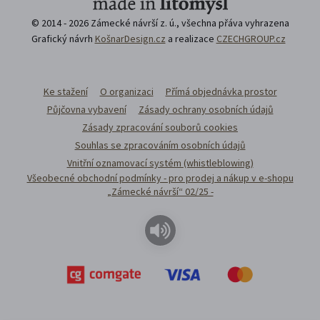
© 2014 - 2026 Zámecké návrší z. ú., všechna přáva vyhrazena
Grafický návrh
KošnarDesign.cz
a realizace
CZECHGROUP.cz
Ke stažení
O organizaci
Přímá objednávka prostor
Půjčovna vybavení
Zásady ochrany osobních údajů
Zásady zpracování souborů cookies
Souhlas se zpracováním osobních údajů
Vnitřní oznamovací systém (whistleblowing)
Všeobecné obchodní podmínky - pro prodej a nákup v e-shopu
„Zámecké návrší“ 02/25 -