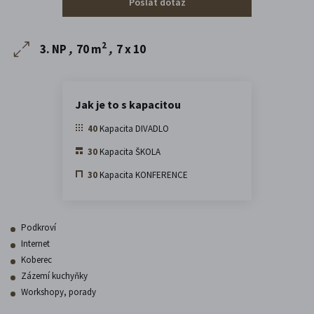
Poslat dotaz
2
3. NP
,
70 m
,
7 x 10
Jak je to s kapacitou
40
Kapacita DIVADLO
30
Kapacita ŠKOLA
30
Kapacita KONFERENCE
Podkroví
Internet
Koberec
Zázemí kuchyňky
Workshopy, porady