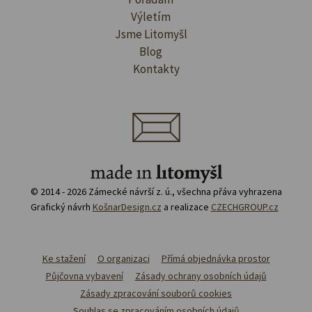
Výletím
Jsme Litomyšl
Blog
Kontakty
© 2014 - 2026 Zámecké návrší z. ú., všechna přáva vyhrazena
Grafický návrh
KošnarDesign.cz
a realizace
CZECHGROUP.cz
Ke stažení
O organizaci
Přímá objednávka prostor
Půjčovna vybavení
Zásady ochrany osobních údajů
Zásady zpracování souborů cookies
Souhlas se zpracováním osobních údajů