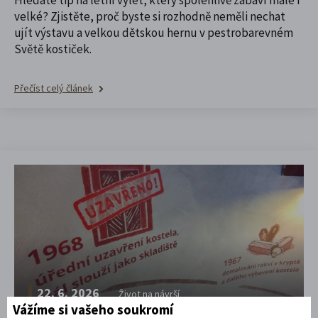
Hledáte tip na letní výlet, který spolehlivě zabaví malé i
velké? Zjistěte, proč byste si rozhodně neměli nechat
ujít výstavu a velkou dětskou hernu v pestrobarevném
Světě kostiček.
Přečíst celý článek
22. 6. 2026
Život na návrší
Vážíme si vašeho soukromí