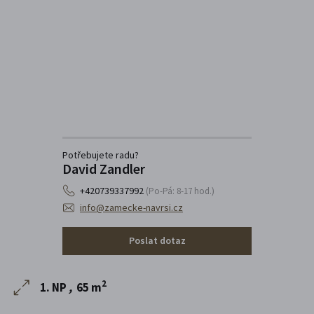
Potřebujete radu?
David Zandler
+420739337992
(Po-Pá: 8-17 hod.)
info@zamecke-navrsi.cz
Poslat dotaz
2
1. NP
,
65 m