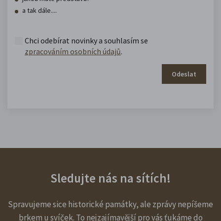
a tak dále....
Chci odebírat novinky a souhlasím se
zpracováním osobních údajů
.
Odeslat
Sledujte nás na sítích!
Spravujeme sice historické památky, ale zprávy nepíšeme
brkem u svíček. To nejzajímavější pro vás ťukáme do