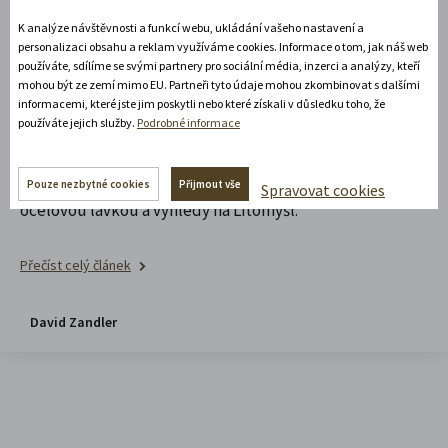
Znovuzrozený chrám Nalezení sv.
K analýze návštěvnosti a funkcí webu, ukládání vašeho nastavení a
personalizaci obsahu a reklam využíváme cookies. Informace o tom, jak náš web
Kříže
používáte, sdílíme se svými partnery pro sociální média, inzerci a analýzy, kteří
mohou být ze zemí mimo EU. Partneři tyto údaje mohou zkombinovat s dalšími
informacemi, které jste jim poskytli nebo které získali v důsledku toho, že
Příběh piaristického chrámu Nalezení sv. Kříže je
používáte jejich služby.
Podrobné informace
příběhem velkého chátrání i odvážného znovuzrození.
Přijďte objevit prostor, kde se barokní architektura
potkává se současným uměním, světelnými instalacemi,
Pouze nezbytné cookies
Přijmout vše
Spravovat cookies
ocelovou lávkou a výhledy na Litomyšl.
Přečíst celý článek
David Zandler