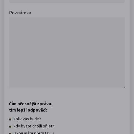
Poznámka
Čím přesnější zpráva,
tím lepší odpověď:
kolik vás bude?
kdy byste chtěli přijet?
jakou máte představu?