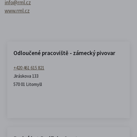
info@rml.cz
www.rml.cz
Odloučené pracoviště - zámecký pivovar
+420 461 615 821
Jiráskova 133
570 01 Litomyšl