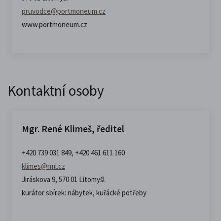
pruvodce@​portmoneum.​cz
www.portmoneum.cz
Kontaktní osoby
Mgr. René Klimeš, ředitel
+420 739 031 849, +420 461 611 160
klimes@rml.cz
Jiráskova 9, 570 01 Litomyšl
kurátor sbírek: nábytek, kuřácké potřeby