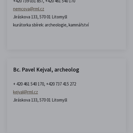
+420 739 031 857, +420 461 540 170
nemcova@rml.cz
Jiráskova 133, 570 01 Litomyšl
kurátorka sbírek: archeologie, kamnářství
Bc. Pavel Kejval, archeolog
+ 420 461 540 170, +420 737 415 272
kejval@rml.cz
Jiráskova 133, 570 01 Litomyšl