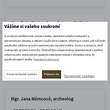
Mgr. Petr Chaloupka, zástupce ředitele
Vážíme si vašeho soukromí
+420 605 508 753, +420 461 615 821
K analýze návštěvnosti a funkcí webu, ukládání vašeho nastavení a
personalizaci obsahu a reklam využíváme cookies. Informace o tom, jak náš web
chaloupka@rml.cz
používáte, sdílíme se svými partnery pro sociální média, inzerci a analýzy, kteří
Jiráskova 133, 570 01 Litomyšl
mohou být ze zemí mimo EU. Partneři tyto údaje mohou zkombinovat s dalšími
kurátor sbírek: kartografie, numizmatika, faleristika,
informacemi, které jste jim poskytli nebo které získali v důsledku toho, že
používáte jejich služby.
Podrobné informace
filatelie, sfragistika, militária, technika, hodiny, doprava,
sport, geologie, paleontologie, botanika, zoologie
Pouze nezbytné cookies
Přijmout vše
Spravovat cookies
Mgr. Jana Němcová, archeolog