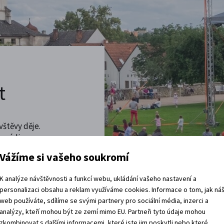
t
vštěvy děje.
 rádi.
Vážíme si vašeho soukromí
vracíte domů?
K analýze návštěvnosti a funkcí webu, ukládání vašeho nastavení a
personalizaci obsahu a reklam využíváme cookies. Informace o tom, jak ná
web používáte, sdílíme se svými partnery pro sociální média, inzerci a
analýzy, kteří mohou být ze zemí mimo EU. Partneři tyto údaje mohou
zkombinovat s dalšími informacemi, které jste jim poskytli nebo které