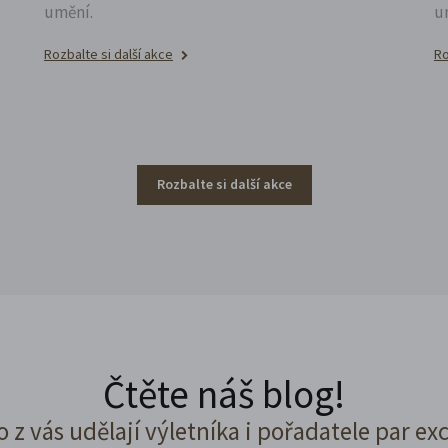
umění.
u
Rozbalte si další akce
Ro
Rozbalte si další akce
Čtěte náš blog!
o z vás udělají výletníka i pořadatele par ex