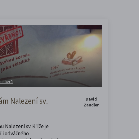
a návrší
m Nalezení sv.
David
Zandler
u Nalezení sv. Kříže je
í i odvážného