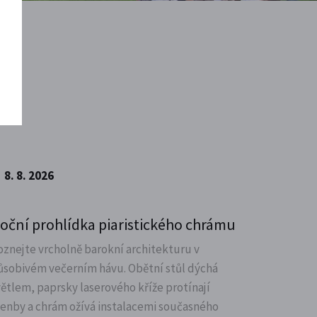
8. 8. 2026
oční prohlídka piaristického chrámu
oznejte vrcholně barokní architekturu v
ůsobivém večerním hávu. Obětní stůl dýchá
větlem, paprsky laserového kříže protínají
lenby a chrám ožívá instalacemi současného