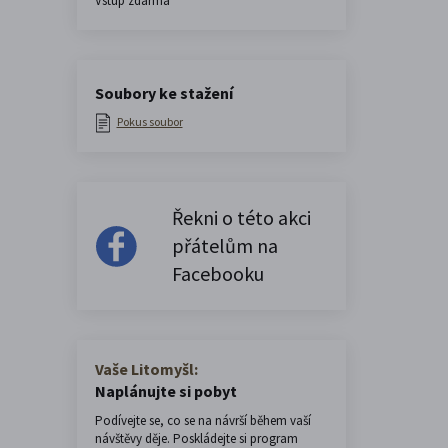
Vstup zdarma
Soubory ke stažení
Pokus soubor
Řekni o této akci
přátelům na
Facebooku
Vaše Litomyšl:
Naplánujte si pobyt
Podívejte se, co se na návrší během vaší
návštěvy děje. Poskládejte si program