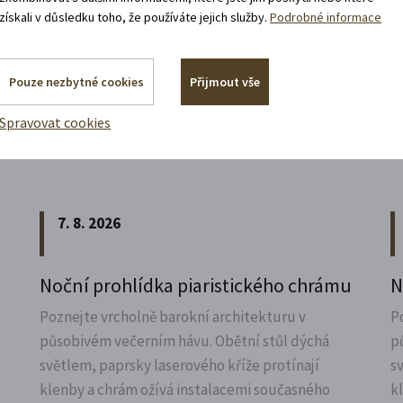
získali v důsledku toho, že používáte jejich služby.
Podrobné informace
Pouze nezbytné cookies
Přijmout vše
Spravovat cookies
Akce, co jsou za rohem
7. 8. 2026
Noční prohlídka piaristického chrámu
N
Poznejte vrcholně barokní architekturu v
P
působivém večerním hávu. Obětní stůl dýchá
p
světlem, paprsky laserového kříže protínají
s
klenby a chrám ožívá instalacemi současného
k