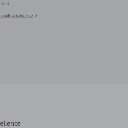
mění.
zbalte si další akce
cellence