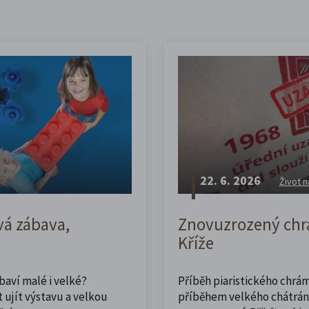
22. 6. 2026
Život n
vá zábava,
Znovuzrozený chrá
Kříže
abaví malé i velké?
Příběh piaristického chrám
 ujít výstavu a velkou
příběhem velkého chátrán