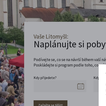
Vaše Litomyšl:
Naplánujte si poby
Podívejte se, co se na návrší během vaší ná
Poskládejte si program podle toho, co máte
Kdy přijedete?
Kdy se 
Začněte se těšit!