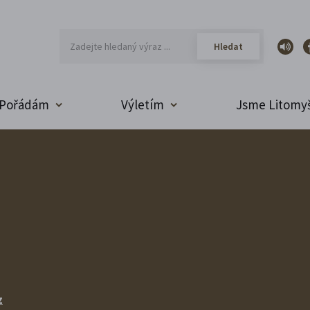
Pořádám
Výletím
Jsme Litomyš
z