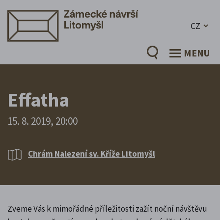
CZ
MENU
Effatha
15. 8. 2019, 20:00
Chrám Nalezení sv. Kříže Litomyšl
Zveme Vás k mimořádné příležitosti zažít noční návštěvu