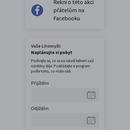
Řekni o této akci
přátelům na
Facebooku
Vaše Litomyšl:
Naplánujte si pobyt
Podívejte se, co se na návrší během vaší
návštěvy děje. Poskládejte si program
podle toho, co máte rádi.
Přijíždím
Odjíždím