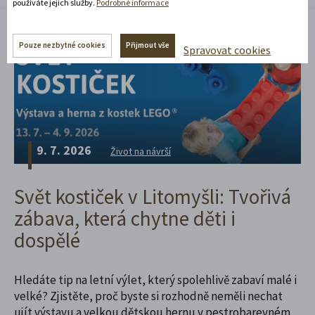
používáte jejich služby.
Podrobné informace
Pouze nezbytné cookies
Přijmout vše
Spravovat cookies
9. 7. 2026
Život na návrší
Svět kostiček v Litomyšli: Tvořivá
zábava, která chytne děti i
dospělé
Hledáte tip na letní výlet, který spolehlivě zabaví malé i
velké? Zjistěte, proč byste si rozhodně neměli nechat
ujít výstavu a velkou dětskou hernu v pestrobarevném