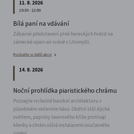
11. 8. 2026
19:30 - 22:00
Bílá paní na vdávání
Zábavné představení plné hereckých hvězd na
zámecké open-air scéně v Litomyšli.
Rozbalte si další akce
14. 8. 2026
Noční prohlídka piaristického chrámu
Poznejte vrcholně barokní architekturu v
působivém večerním hávu. Obětní stůl dýchá
světlem, paprsky laserového kříže protínají
klenby a chrám ožívá instalacemi současného
umění.