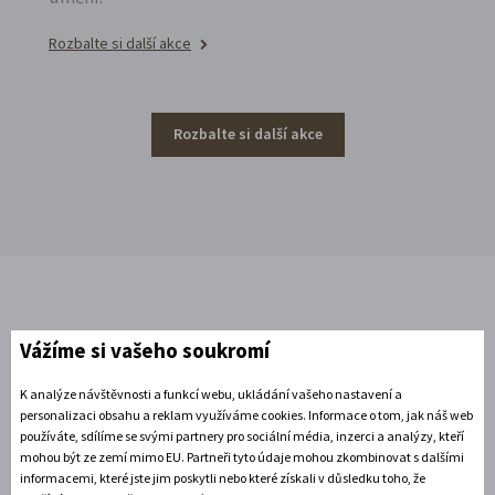
Rozbalte si další akce
Rozbalte si další akce
Vážíme si vašeho soukromí
Čtěte náš blog!
Tipy, co z vás udělají výletníka i
K analýze návštěvnosti a funkcí webu, ukládání vašeho nastavení a
pořadatele par excellence
personalizaci obsahu a reklam využíváme cookies. Informace o tom, jak náš web
používáte, sdílíme se svými partnery pro sociální média, inzerci a analýzy, kteří
mohou být ze zemí mimo EU. Partneři tyto údaje mohou zkombinovat s dalšími
informacemi, které jste jim poskytli nebo které získali v důsledku toho, že