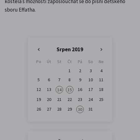
kostela s možností zaposlouchat se do písní dětského
sboru Effatha.
Srpen 2019
«
»
Po
Út
St
Čt
Pá
So
Ne
1
2
3
4
5
6
7
8
9
10
11
12
13
16
17
18
14
15
19
20
21
22
23
24
25
26
27
28
29
31
30