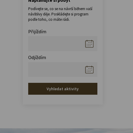
Podívejte se, co se na návrší během vaší
návštěvy děje. Poskládejte si program
podle toho, co máte rádi.
Přijíždím
Odjíždím
Vyhledat aktivity