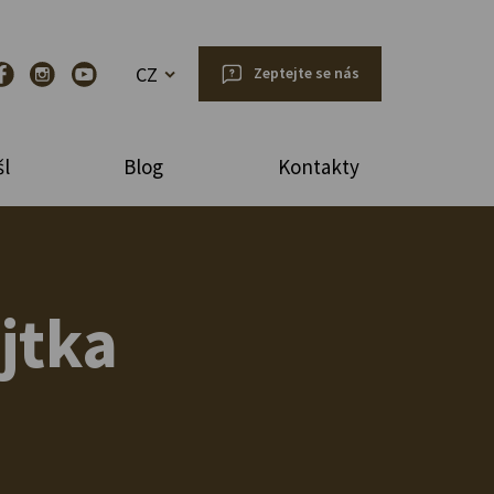
CZ
Zeptejte se nás
l
Blog
Kontakty
jtka