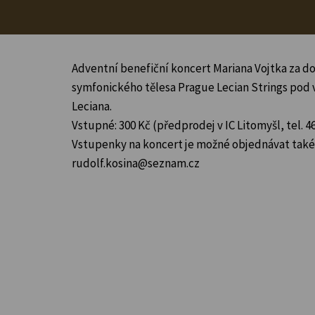
Adventní benefiční koncert Mariana Vojtka za 
symfonického tělesa Prague Lecian Strings pod
Leciana.
Vstupné: 300 Kč (předprodej v IC Litomyšl, tel. 46
Vstupenky na koncert je možné objednávat také 
rudolf.kosina@seznam.cz