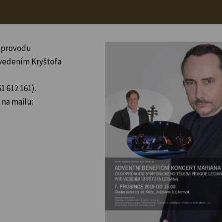
doprovodu
 vedením Kryštofa
1 612 161).
na mailu: