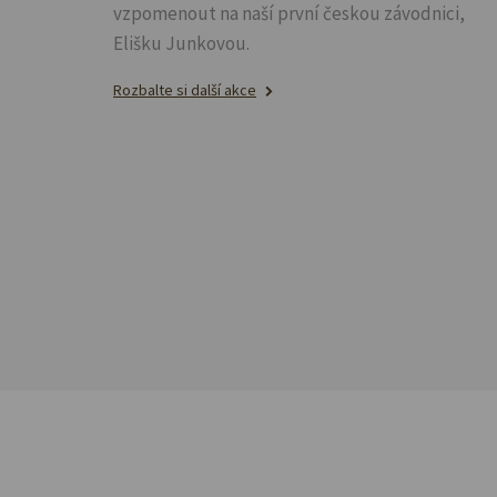
vzpomenout na naší první českou závodnici,
Elišku Junkovou.
Rozbalte si další akce