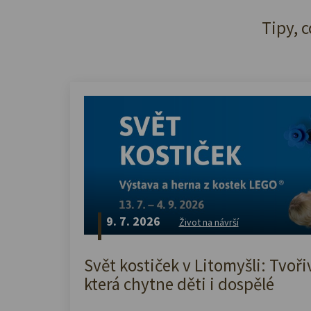
Tipy, c
9. 7. 2026
Život na návrší
Svět kostiček v Litomyšli: Tvoři
která chytne děti i dospělé