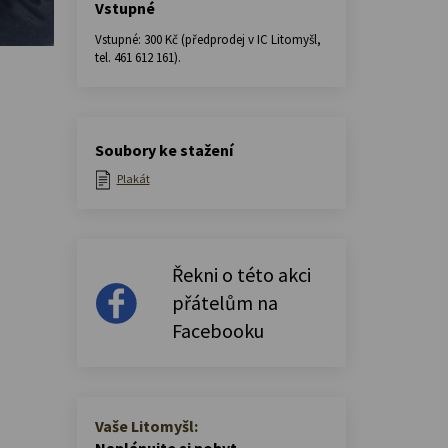
Vstupné
Vstupné: 300 Kč (předprodej v IC Litomyšl,
tel. 461 612 161).
Soubory ke stažení
Plakát
Řekni o této akci
přátelům na
Facebooku
Vaše Litomyšl:
Naplánujte si pobyt