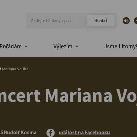
Pořádám
Výletím
Jsme Litomyš
t Mariana Vojtka
ncert Mariana Vo
á Rudolf Kosina
událost na Facebooku