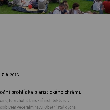
7. 8. 2026
oční prohlídka piaristického chrámu
oznejte vrcholně barokní architekturu v
ůsobivém večerním hávu. Obětní stůl dýchá