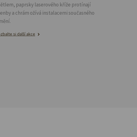
větlem, paprsky laserového kříže protínají
lenby a chrám ožívá instalacemi současného
mění.
zbalte si další akce