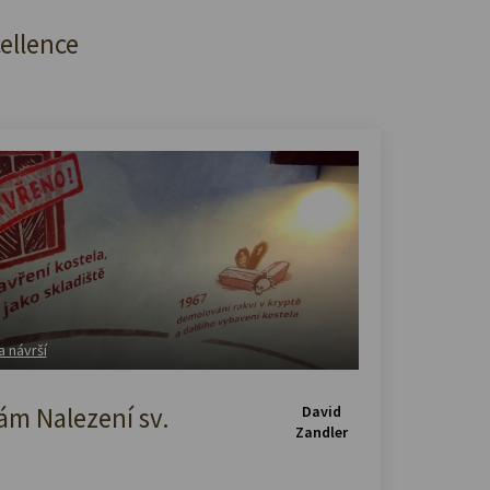
cellence
a návrší
m Nalezení sv.
David
Zandler