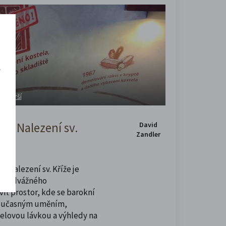
š
a návrší
m Nalezení sv.
David
Zandler
u Nalezení sv. Kříže je
í i odvážného
vit prostor, kde se barokní
současným uměním,
celovou lávkou a výhledy na