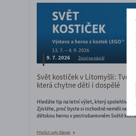
9. 7. 2026
Život na návrší
Svět kostiček v Litomyšli: Tvoři
která chytne děti i dospělé
Hledáte tip na letní výlet, který spolehlivě z
Zjistěte, proč byste si rozhodně neměli nechat
dětskou hernu v pestrobarevném Světě kosti
Přečíst celý článek