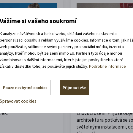
Vážíme si vašeho soukromí
K analýze návštěvnosti a funkcí webu, ukládání vašeho nastavení a
personalizaci obsahu a reklam využíváme cookies. Informace o tom, jak ná
web používáte, sdílíme se svými partnery pro sociální média, inzerci a
analýzy, kteří mohou být ze zemí mimo EU. Partneři tyto údaje mohou
22. 6. 2026
Život n
zkombinovat s dalšími informacemi, které jste jim poskytli nebo které
získali v důsledku toho, že používáte jejich služby.
Podrobné informace
vá zábava,
Znovuzrozený chrá
Kříže
Pouze nezbytné cookies
Přijmout vše
abaví malé i velké?
Příběh piaristického chrám
Spravovat cookies
 ujít výstavu a velkou
příběhem velkého chátrán
ček.
znovuzrození. Přijďte obje
architektura potkává se 
světelnými instalacemi, o