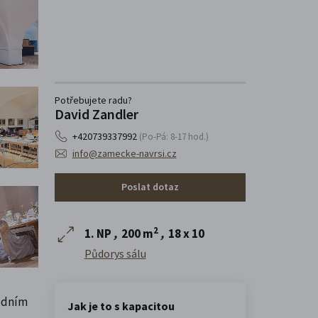
Potřebujete radu?
David Zandler
+420739337992
(Po-Pá: 8-17 hod.)
info@zamecke-navrsi.cz
Poslat dotaz
2
1. NP
,
200 m
,
18 x 10
Půdorys sálu
edním
Jak je to s kapacitou