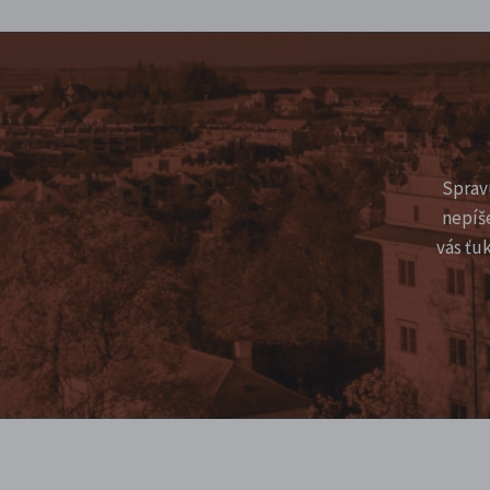
Sprav
nepíš
vás ťu