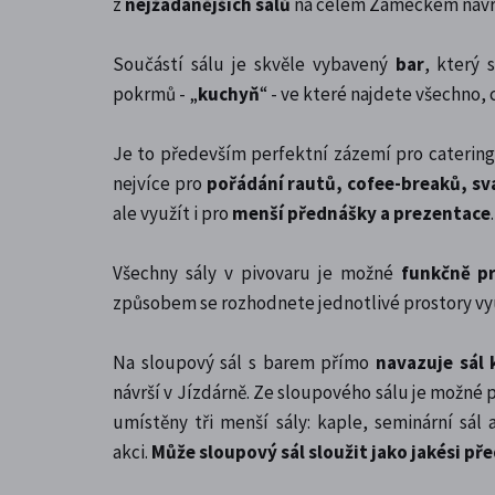
z
nejžádanějších sálů
na celém Zámeckém návrš
Součástí sálu je skvěle vybavený
bar
, který 
pokrmů - „
kuchyň
“ - ve které najdete všechno,
Je to především perfektní zázemí pro catering,
nejvíce pro
pořádání rautů, cofee-breaků, sv
ale využít i pro
menší přednášky a prezentace
.
Všechny sály v pivovaru je možné
funkčně pr
způsobem se rozhodnete jednotlivé prostory vyu
Na sloupový sál s barem přímo
navazuje sál 
návrší v Jízdárně. Ze sloupového sálu je možné p
umístěny tři menší sály: kaple, seminární sá
akci.
Může sloupový sál sloužit jako jakési př