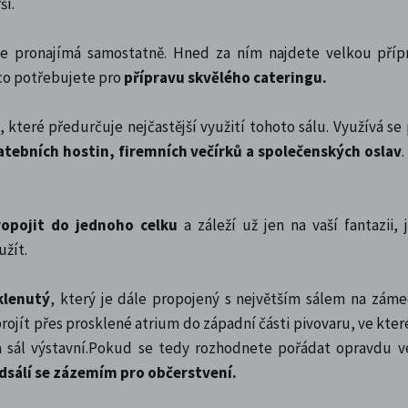
í.
se pronajímá samostatně. Hned za ním najdete velkou příp
 co potřebujete pro
přípravu skvělého cateringu.
 které předurčuje nejčastější využití tohoto sálu. Využívá se
atebních hostin, firemních večírků a společenských oslav
.
opojit do jednoho celku
a záleží už jen na vaší fantazii,
žít.
klenutý
, který je dále propojený s největším sálem na zám
rojít přes prosklené atrium do západní části pivovaru, ve kter
l a sál výstavní.Pokud se tedy rozhodnete pořádat opravdu v
edsálí se zázemím pro občerstvení.