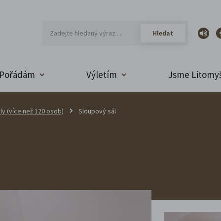
Pořádám
Výletím
Jsme Litomyš
ly (více než 120 osob)
Sloupový sál