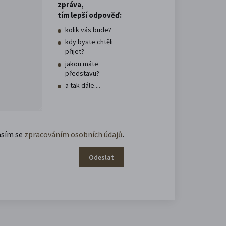
zpráva,
tím lepší odpověď:
kolik vás bude?
kdy byste chtěli
přijet?
jakou máte
představu?
a tak dále....
asím se
zpracováním osobních údajů
.
Odeslat