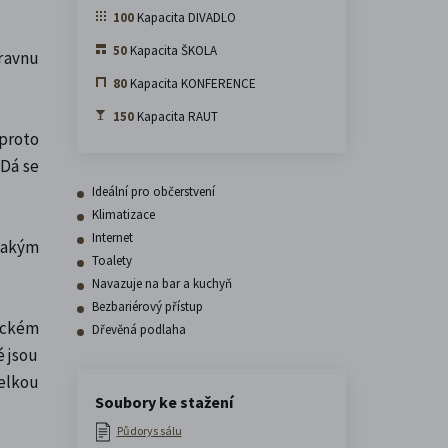
100
Kapacita DIVADLO
50
Kapacita ŠKOLA
ravnu
80
Kapacita KONFERENCE
150
Kapacita RAUT
 proto
 Dá se
Ideální pro občerstvení
Klimatizace
Internet
 jakým
Toalety
Navazuje na bar a kuchyň
Bezbariérový přístup
eckém
Dřevěná podlaha
é jsou
elkou
Soubory ke stažení
Půdorys sálu