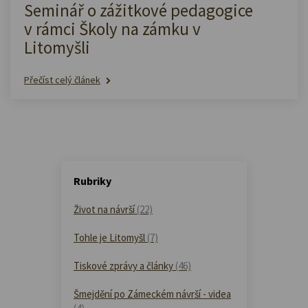
Seminář o zážitkové pedagogice
v rámci Školy na zámku v
Litomyšli
Přečíst celý článek
Rubriky
Život na návrší
(22)
Tohle je Litomyšl
(7)
Tiskové zprávy a články
(46)
Šmejdění po Zámeckém návrší - videa