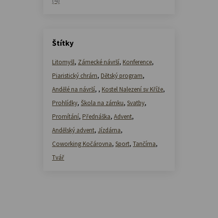
(4)
Štítky
Litomyšl
,
Zámecké návrší
,
Konference
,
Piaristický chrám
,
Dětský program
,
Andělé na návrší
,
,
Kostel Nalezení sv Kříže
,
Prohlídky
,
Škola na zámku
,
Svatby
,
Promítání
,
Přednáška
,
Advent
,
Andělský advent
,
Jízdárna
,
Coworking Kočárovna
,
Sport
,
Tančírna
,
Tvář