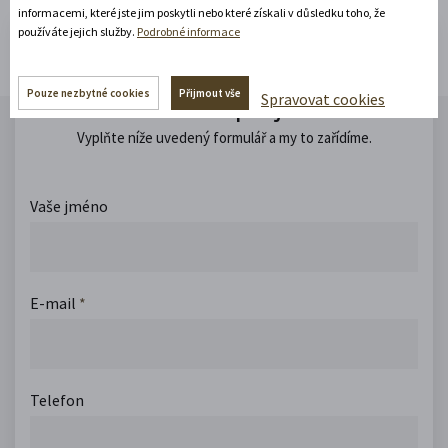
informacemi, které jste jim poskytli nebo které získali v důsledku toho, že
používáte jejich služby.
Podrobné informace
Pouze nezbytné cookies
Přijmout vše
Máte dotaz? Zeptejte se nás.
Spravovat cookies
Vyplňte níže uvedený formulář a my to zařídíme.
Vaše jméno
E-mail
*
Telefon