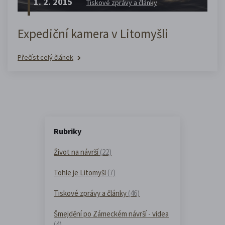
1. 2. 2015
Tiskové zprávy a články
Expediční kamera v Litomyšli
Přečíst celý článek
Rubriky
Život na návrší
(22)
Tohle je Litomyšl
(7)
Tiskové zprávy a články
(46)
Šmejdění po Zámeckém návrší - videa
(4)