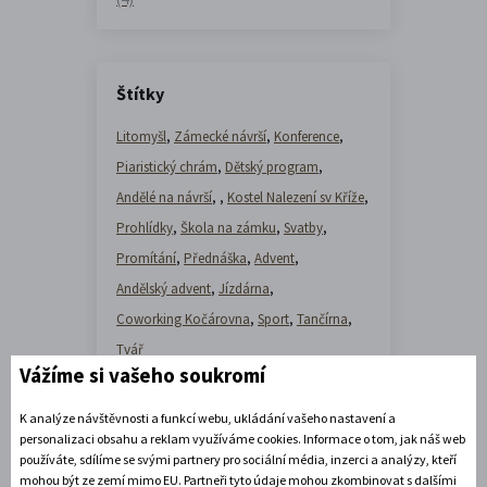
Štítky
Litomyšl
,
Zámecké návrší
,
Konference
,
Piaristický chrám
,
Dětský program
,
Andělé na návrší
,
,
Kostel Nalezení sv Kříže
,
Prohlídky
,
Škola na zámku
,
Svatby
,
Promítání
,
Přednáška
,
Advent
,
Andělský advent
,
Jízdárna
,
Coworking Kočárovna
,
Sport
,
Tančírna
,
Tvář
Vážíme si vašeho soukromí
K analýze návštěvnosti a funkcí webu, ukládání vašeho nastavení a
personalizaci obsahu a reklam využíváme cookies. Informace o tom, jak náš web
používáte, sdílíme se svými partnery pro sociální média, inzerci a analýzy, kteří
mohou být ze zemí mimo EU. Partneři tyto údaje mohou zkombinovat s dalšími