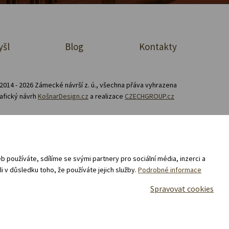
yšl
Blog
Kontakty
2014 - 2026 Zámecké návrší z. ú., všechna přáva vyhrazena
afický návrh
KošnarDesign.cz
a realizace
CZECHGROUP.cz
Zásady zpracování souborů cookies
prodej a nákup v e-shopu „Zámecké návrší“ 02/25 -
 používáte, sdílíme se svými partnery pro sociální média, inzerci a
i v důsledku toho, že používáte jejich služby.
Podrobné informace
Spravovat cookies