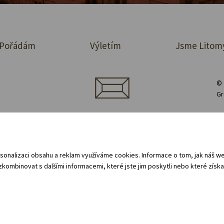
Pořádám
Výletím
Jsme Litom
© 
Gr
jednávka prostor
Půjčovna vybavení
Zásady ochrany osobních údajů
 oznamovací systém (whistleblowing)
Všeobecné obchodní podmínky - pro 
sonalizaci obsahu a reklam využíváme cookies. Informace o tom, jak náš web
kombinovat s dalšími informacemi, které jste jim poskytli nebo které získal