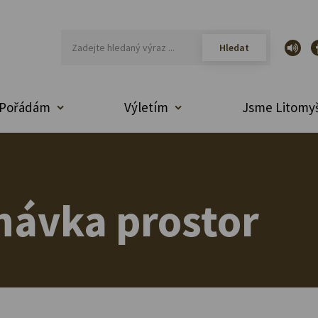
Pořádám
Výletím
Jsme Litomyš
návka prostor