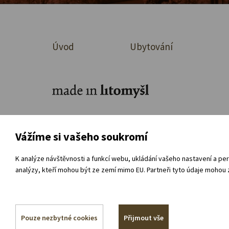
Úvod
Ubytování
Ke stažení
O organizaci
Přímá ob
Vážíme si vašeho soukromí
Souhlas se zpracováním osobních údajů
Vnitřní
K analýze návštěvnosti a funkcí webu, ukládání vašeho nastavení a per
analýzy, kteří mohou být ze zemí mimo EU. Partneři tyto údaje mohou z
Pouze nezbytné cookies
Přijmout vše