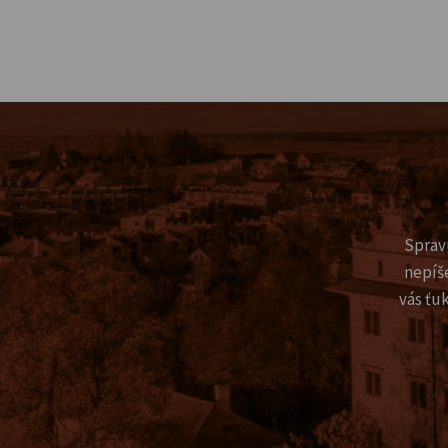
Sprav
nepíš
vás ťu