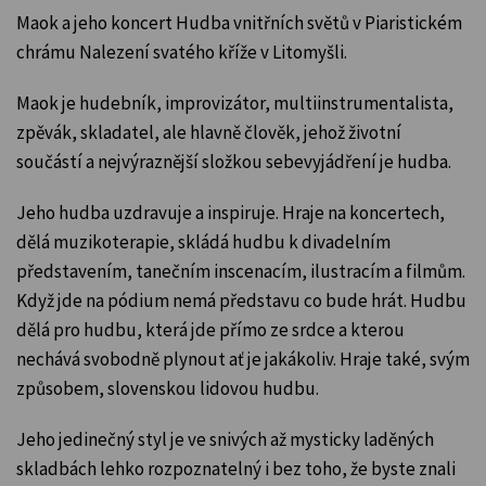
Maok a jeho koncert Hudba vnitřních světů v Piaristickém
chrámu Nalezení svatého kříže v Litomyšli.
Maok je hudebník, improvizátor, multiinstrumentalista,
zpěvák, skladatel, ale hlavně člověk, jehož životní
součástí a nejvýraznější složkou sebevyjádření je hudba.
Jeho hudba uzdravuje a inspiruje. Hraje na koncertech,
dělá muzikoterapie, skládá hudbu k divadelním
představením, tanečním inscenacím, ilustracím a filmům.
Když jde na pódium nemá představu co bude hrát. Hudbu
dělá pro hudbu, která jde přímo ze srdce a kterou
nechává svobodně plynout ať je jakákoliv. Hraje také, svým
způsobem, slovenskou lidovou hudbu.
Jeho jedinečný styl je ve snivých až mysticky laděných
skladbách lehko rozpoznatelný i bez toho, že byste znali