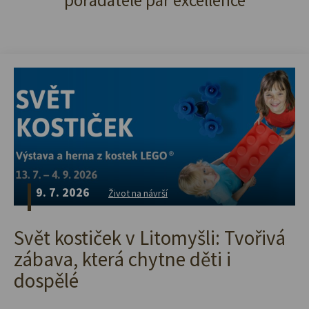
pořadatele par excellence
9. 7. 2026
Život na návrší
Svět kostiček v Litomyšli: Tvořivá
zábava, která chytne děti i
dospělé