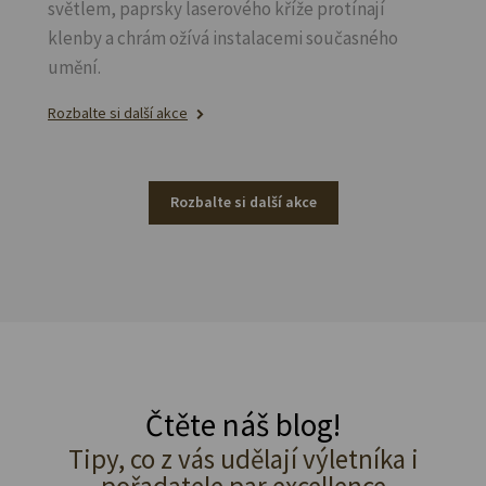
světlem, paprsky laserového kříže protínají
klenby a chrám ožívá instalacemi současného
umění.
Rozbalte si další akce
Rozbalte si další akce
Čtěte náš blog!
Tipy, co z vás udělají výletníka i