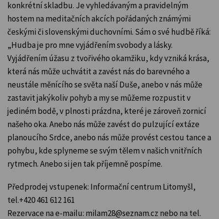
konkrétní skladbu. Je vyhledávaným a pravidelným
hostem na meditačních akcích pořádaných známými
českými či slovenskými duchovními. Sám o své hudbě říká:
„Hudba je pro mne vyjádřením svobody a lásky.
Vyjádřením úžasu z tvořivého okamžiku, kdy vzniká krása,
která nás může uchvátit a zavést nás do barevného a
neustále měnícího se světa naší Duše, anebo v nás může
zastavit jakýkoliv pohyb a my se můžeme rozpustit v
jediném bodě, v plnosti prázdna, které je zároveň zornicí
našeho oka. Anebo nás může zavést do pulzující extáze
planoucího Srdce, anebo nás může provést cestou tance a
pohybu, kde splyneme se svým tělem v našich vnitřních
rytmech. Anebo si jen tak příjemně pospíme.
Předprodej vstupenek: Informační centrum Litomyšl,
tel.+420 461 612 161
Rezervace na e-mailu: milam28@seznam.cz nebo na tel.