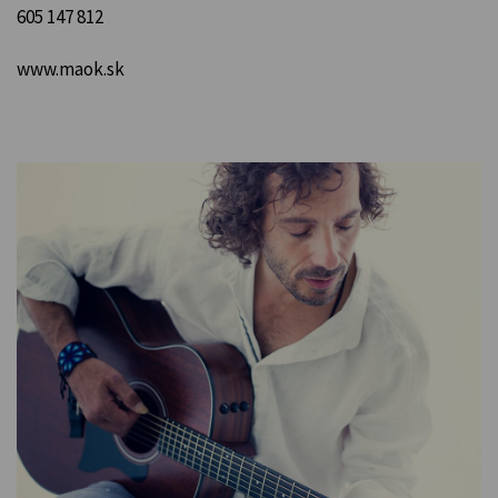
605 147 812
www.maok.sk