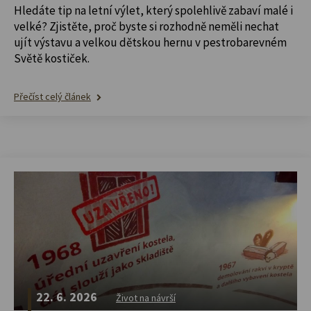
Hledáte tip na letní výlet, který spolehlivě zabaví malé i
velké? Zjistěte, proč byste si rozhodně neměli nechat
ujít výstavu a velkou dětskou hernu v pestrobarevném
Světě kostiček.
Přečíst celý článek
22. 6. 2026
Život na návrší