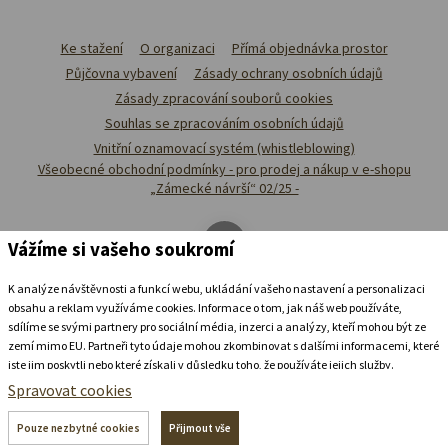
Ke stažení
O organizaci
Přímá objednávka prostor
Půjčovna vybavení
Zásady ochrany osobních údajů
Zásady zpracování souborů cookies
Souhlas se zpracováním osobních údajů
Vnitřní oznamovací systém (whistleblowing)
Všeobecné obchodní podmínky - pro prodej a nákup v e-shopu
„Zámecké návrší“ 02/25 -
Vážíme si vašeho soukromí
K analýze návštěvnosti a funkcí webu, ukládání vašeho nastavení a personalizaci
obsahu a reklam využíváme cookies. Informace o tom, jak náš web používáte,
sdílíme se svými partnery pro sociální média, inzerci a analýzy, kteří mohou být ze
zemí mimo EU. Partneři tyto údaje mohou zkombinovat s dalšími informacemi, které
jste jim poskytli nebo které získali v důsledku toho, že používáte jejich služby.
Podrobné informace
Spravovat cookies
Ubytovat se v
zámeckém
pivovaru
Pouze nezbytné cookies
Přijmout vše
+420 739 337 992
recepce@zamecke-navrsi.cz