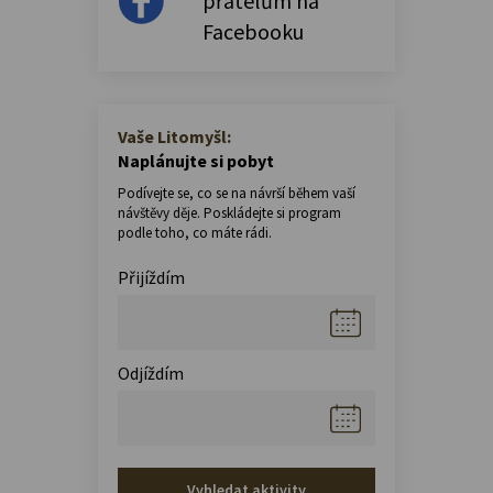
přátelům na
Facebooku
Vaše Litomyšl:
Naplánujte si pobyt
Podívejte se, co se na návrší během vaší
návštěvy děje. Poskládejte si program
podle toho, co máte rádi.
Přijíždím
Odjíždím
Vyhledat aktivity