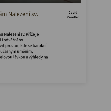
m Nalezení sv.
David
Zandler
u Nalezení sv. Kříže je
í i odvážného
vit prostor, kde se barokní
současným uměním,
celovou lávkou a výhledy na