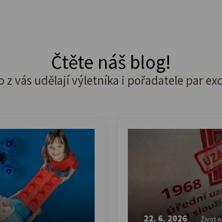
Čtěte náš blog!
o z vás udělají výletníka i pořadatele par ex
22. 6. 2026
Život n