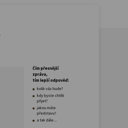
.
Čím přesnější
zpráva,
tím lepší odpověď:
kolik vás bude?
kdy byste chtěli
přijet?
jakou máte
představu?
a tak dále....