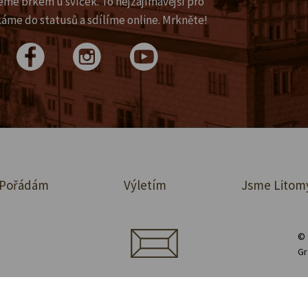
eme brkem u svíček. To nejzajímavější pro
káme do statusů a sdílíme online. Mrkněte!
Pořádám
Výletím
Jsme Litom
© 
Gr
jednávka prostor
Půjčovna vybavení
Zásady ochrany osobních údajů