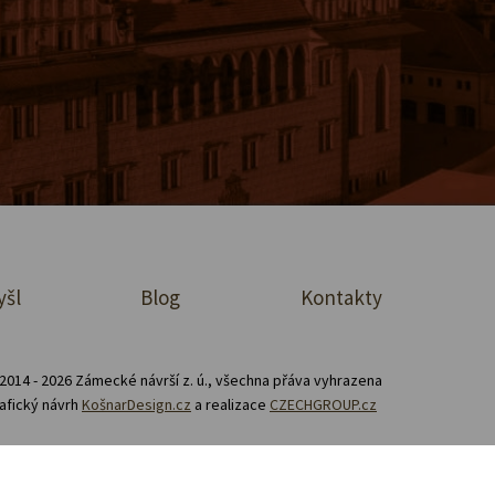
yšl
Blog
Kontakty
2014 - 2026 Zámecké návrší z. ú., všechna přáva vyhrazena
afický návrh
KošnarDesign.cz
a realizace
CZECHGROUP.cz
Zásady zpracování souborů cookies