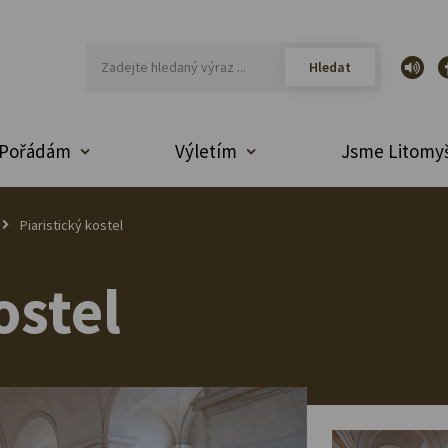
Pořádám
Výletím
Jsme Litomyš
Piaristický kostel
ostel