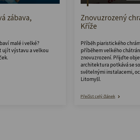
vá zábava,
Znovuzrozený chrá
Kříže
abaví malé i velké?
Příběh piaristického chrám
 ujít výstavu a velkou
příběhem velkého chátrán
ček.
znovuzrození. Přijďte obje
architektura potkává se 
světelnými instalacemi, o
Litomyšl.
Přečíst celý článek