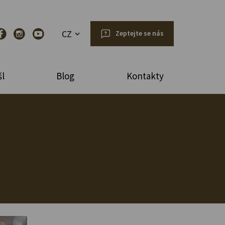
CZ
Zeptejte se nás
l
Blog
Kontakty