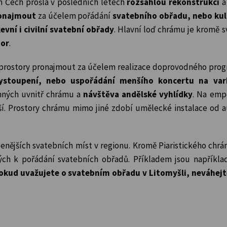
h Čech prošla v posledních letech
rozsáhlou rekonstrukcí
a
ronajmout
za účelem pořádání
svatebního obřadu, nebo kul
kevní i civilní svatební obřady
. Hlavní loď chrámu je kromě 
tor
.
 prostory pronajmout za účelem realizace doprovodného prog
ystoupení, nebo uspořádání menšího koncertu na var
ných uvnitř chrámu a
návštěva andělské vyhlídky
. Na emp
ší. Prostory chrámu mimo jiné zdobí umělecké instalace od 
benějších svatebních míst v regionu. Kromě Piaristického chr
ch k pořádání svatebních obřadů. Příkladem jsou například
okud uvažujete o svatebním obřadu v Litomyšli, neváhejt