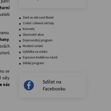
 patří
turní
svateb
Ženil se zde Leoš Mareš
Civilní i církevní obřady
Koncerty
ramu.
Slavnostní akce
hany
.
Doprovodný program
orách
Moderní umění
Vyhlídka na město
autorů
Expozice Andělé na návrší
Dětský program
ámu se
 sály
Sdílet na
e nás
Facebooku