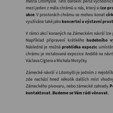
města Litomyšle. Tato barokní perla východníc
mezi jeden z mála chrámů u nás, který si
lze p
akce
. V prostorách chrámu se mohou konat
cír
využívána také jako
koncertní a výstavní pros
V rámci akcí konaných na Zámeckém návrší lze
Například připravení krátkého
hudebního v
Následně je možná
prohlídka expozic
umístěn
chrámu je instalovaná expozice Andělé na návr
Václava Cíglera a Michala Motyčky.
Zámecké návrší v Litomyšli je jedním z nejoblí
zde nachází hned několik dalších míst vhodný
Zámeckého pivovaru, nebo zámecké zahrady.
P
kontaktovat. Budeme se Vám rádi věnovat.