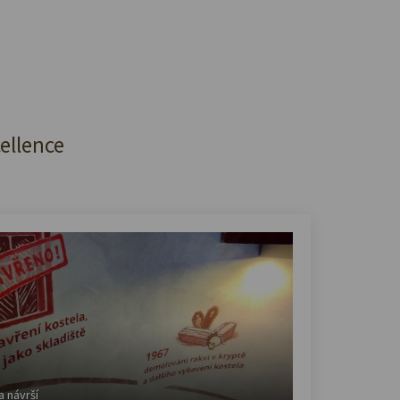
cellence
a návrší