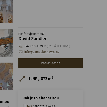
Potřebujete radu?
David Zandler
+420739337992
(Po-Pá: 8-17 hod.)
info@zamecke-navrsi.cz
Poslat dotaz
2
1. NP
,
872 m
Jak je to s kapacitou
nantou
600
Kapacita DIVADLO