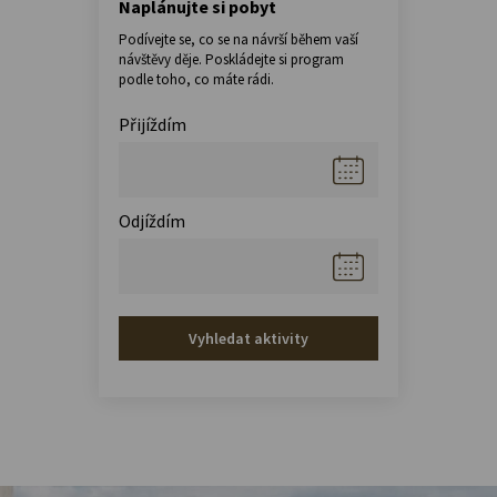
Naplánujte si pobyt
Podívejte se, co se na návrší během vaší
návštěvy děje. Poskládejte si program
podle toho, co máte rádi.
Přijíždím
Odjíždím
Vyhledat aktivity