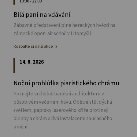
19:30 - 22:00
Bílá paní na vdávání
Zábavné představení plné hereckých hvězd na
zámecké open-air scéně v Litomyšli.
Rozbalte si další akce
14. 8. 2026
Noční prohlídka piaristického chrámu
Poznejte vrcholně barokní architekturu v
působivém večerním hávu. Obětní stůl dýchá
světlem, paprsky laserového kříže protínají
klenby a chrám ožívá instalacemi současného
umění.