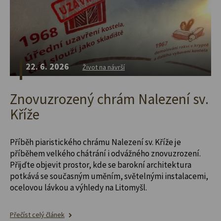
22. 6. 2026
Život na návrší
Znovuzrozený chrám Nalezení sv.
Kříže
Příběh piaristického chrámu Nalezení sv. Kříže je
příběhem velkého chátrání i odvážného znovuzrození.
Přijďte objevit prostor, kde se barokní architektura
potkává se současným uměním, světelnými instalacemi,
ocelovou lávkou a výhledy na Litomyšl.
Přečíst celý článek