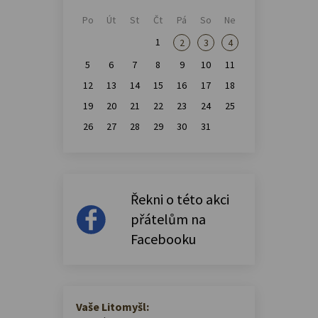
Po
Út
St
Čt
Pá
So
Ne
1
2
3
4
5
6
7
8
9
10
11
12
13
14
15
16
17
18
19
20
21
22
23
24
25
26
27
28
29
30
31
Řekni o této akci
přátelům na
Facebooku
Vaše Litomyšl: