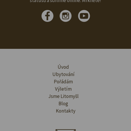
statusů a sdílíme online. Mrkněte!
Úvod
Ubytování
Pořádám
Výletím
Jsme Litomyšl
Blog
Kontakty