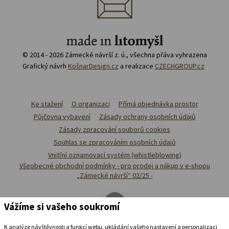
© 2014 - 2026 Zámecké návrší z. ú., všechna přáva vyhrazena
Grafický návrh
KošnarDesign.cz
a realizace
CZECHGROUP.cz
Ke stažení
O organizaci
Přímá objednávka prostor
Půjčovna vybavení
Zásady ochrany osobních údajů
Zásady zpracování souborů cookies
Souhlas se zpracováním osobních údajů
Vnitřní oznamovací systém (whistleblowing)
Všeobecné obchodní podmínky - pro prodej a nákup v e-shopu
„Zámecké návrší“ 02/25 -
Vážíme si vašeho soukromí
K analýze návštěvnosti a funkcí webu, ukládání vašeho nastavení a personalizaci