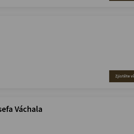
Zjistěte v
efa Váchala