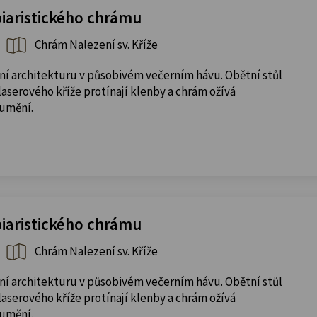
piaristického chrámu
Chrám Nalezení sv. Kříže
ní architekturu v působivém večerním hávu. Obětní stůl
aserového kříže protínají klenby a chrám ožívá
 umění.
piaristického chrámu
Chrám Nalezení sv. Kříže
ní architekturu v působivém večerním hávu. Obětní stůl
aserového kříže protínají klenby a chrám ožívá
 umění.