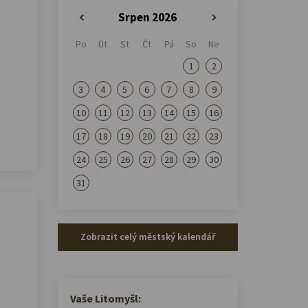
Srpen 2026
«
»
Po
Út
St
Čt
Pá
So
Ne
1
2
3
4
5
6
7
8
9
10
11
12
13
14
15
16
17
18
19
20
21
22
23
24
25
26
27
28
29
30
31
Zobrazit celý městský kalendář
Vaše Litomyšl: