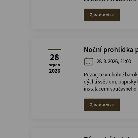
Zjistěte více
Noční prohlídka 
28
28. 8. 2026, 21:00
srpen
2026
Poznejte vrcholně barok
dýchá světlem, paprsky l
instalacemi současného
Zjistěte více