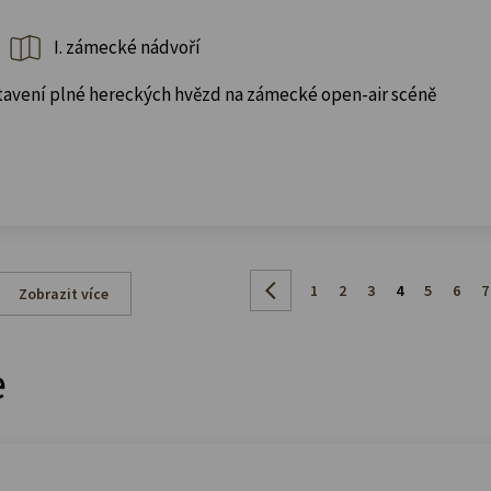
I. zámecké nádvoří
avení plné hereckých hvězd na zámecké open-air scéně
1
2
3
4
5
6
7
Zobrazit více
e