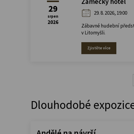
Zámecký hotel
29
29. 8. 2026, 19:00
srpen
2026
Zábavné hudební předst
v Litomyšli.
Zjistěte více
Dlouhodobé expozic
Andělé na návrší