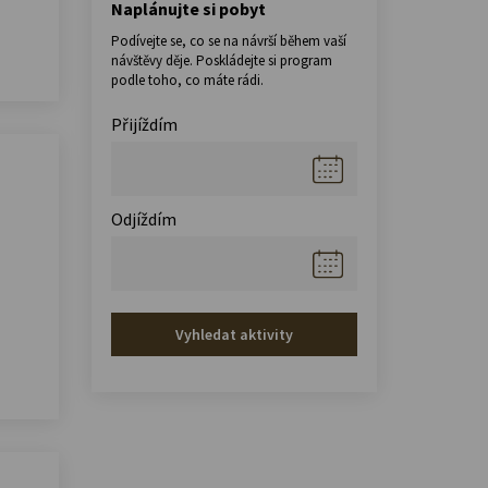
Naplánujte si pobyt
Podívejte se, co se na návrší během vaší
návštěvy děje. Poskládejte si program
podle toho, co máte rádi.
Přijíždím
Odjíždím
Vyhledat aktivity