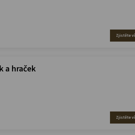
Zjistěte v
 a hraček
Zjistěte v