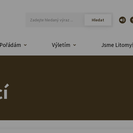
Pořádám
Výletím
Jsme Litomyš
í