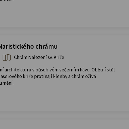
piaristického chrámu
Chrám Nalezení sv. Kříže
ní architekturu v působivém večerním hávu. Obětní stůl
aserového kříže protínají klenby a chrám ožívá
 umění.