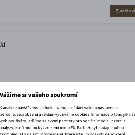
Zjistěte v
ku
Zjistěte v
Vážíme si vašeho soukromí
K analýze návštěvnosti a funkcí webu, ukládání vašeho nastavení a
personalizaci obsahu a reklam využíváme cookies. Informace o tom, jak ná
web používáte, sdílíme se svými partnery pro sociální média, inzerci a
analýzy, kteří mohou být ze zemí mimo EU. Partneři tyto údaje mohou
zkombinovat s dalšími informacemi, které jste jim poskytli nebo které