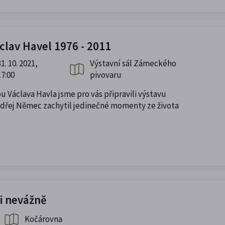
clav Havel 1976 - 2011
31. 10. 2021,
Výstavní sál Zámeckého
17:00
pivovaru
u Václava Havla jsme pro vás připravili výstavu
Ondřej Němec zachytil jedinečné momenty ze života
 i nevážně
Kočárovna