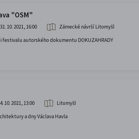
tava "OSM"
31. 10. 2021, 16:00
Zámecké návrší Litomyšl
ámci festivalu autorského dokumentu DOKUZAHRADY
4. 10. 2021, 13:00
Litomyšl
chitektury a dny Václava Havla