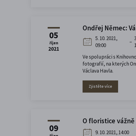
Ondřej Němec: Vá
05
5. 10. 2021,
–
říjen
09:00
2021
Ve spolupráci s Knihovno
fotografií, na kterých 
Václava Havla.
Zjistěte více
O floristice vážně
09
9. 10. 2021, 14:00
říjen