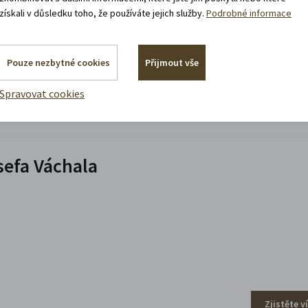
získali v důsledku toho, že používáte jejich služby.
Podrobné informace
Pouze nezbytné cookies
Přijmout vše
Zjistěte v
Spravovat cookies
efa Váchala
Zjistěte v