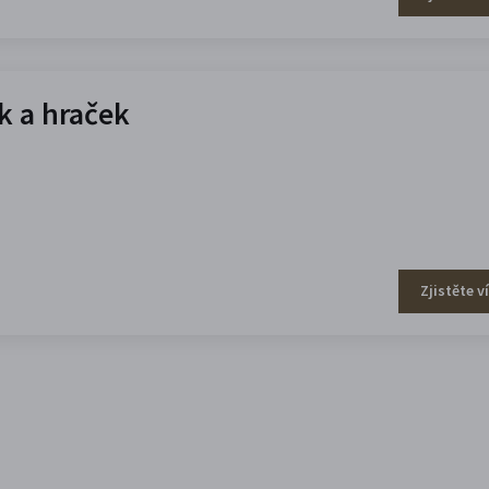
 a hraček
Zjistěte v