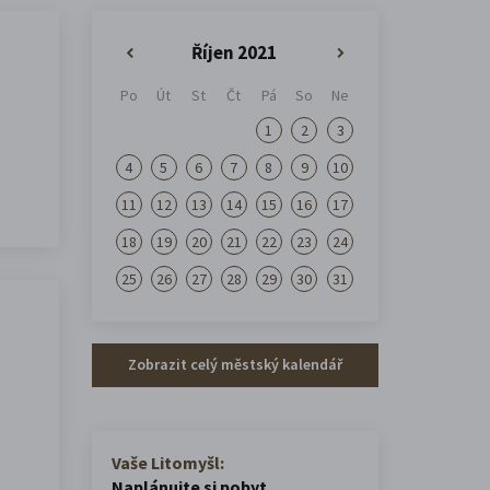
Říjen 2021
«
»
Po
Út
St
Čt
Pá
So
Ne
1
2
3
4
5
6
7
8
9
10
11
12
13
14
15
16
17
18
19
20
21
22
23
24
25
26
27
28
29
30
31
Zobrazit celý městský kalendář
Vaše Litomyšl:
Naplánujte si pobyt