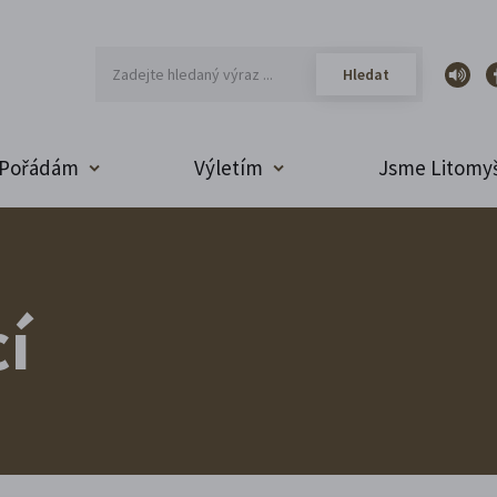
Pořádám
Výletím
Jsme Litomyš
í