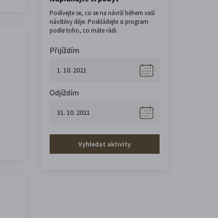
Podívejte se, co se na návrší během vaší
návštěvy děje. Poskládejte si program
podle toho, co máte rádi.
Přijíždím
Odjíždím
Vyhledat aktivity