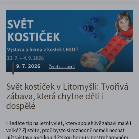
9. 7. 2026
Život na návrší
Svět kostiček v Litomyšli: Tvořivá
zábava, která chytne děti i
dospělé
Hledáte tip na letní výlet, který spolehlivě zabaví malé i
velké? Zjistěte, proč byste si rozhodně neměli nechat
ujít výstavu a velkou dětskou hernu v pestrobarevném