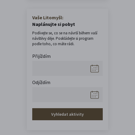
Vaše Litomyšl:
Naplánujte si pobyt
Podívejte se, co se na návrší během vaší
návštěvy děje. Poskládejte si program
podle toho, co máte rádi.
Přijíždím
Odjíždím
Vyhledat aktivity