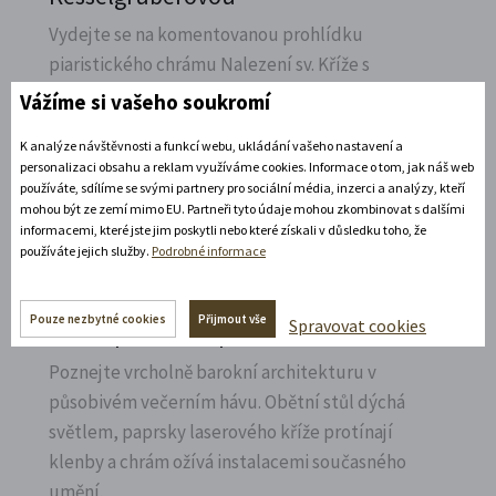
Vydejte se na komentovanou prohlídku
piaristického chrámu Nalezení sv.
Kříže s
Ludmilou Marešovou Kesselgruberovou a
Vážíme si vašeho soukromí
poznejte jeho interiéry i bohatou sochařskou
K analýze návštěvnosti a funkcí webu, ukládání vašeho nastavení a
výzdobu z trochu jiné perspektivy.
personalizaci obsahu a reklam využíváme cookies. Informace o tom, jak náš web
používáte, sdílíme se svými partnery pro sociální média, inzerci a analýzy, kteří
Rozbalte si další akce
mohou být ze zemí mimo EU. Partneři tyto údaje mohou zkombinovat s dalšími
informacemi, které jste jim poskytli nebo které získali v důsledku toho, že
používáte jejich služby.
Podrobné informace
7. 8. 2026
Pouze nezbytné cookies
Přijmout vše
Spravovat cookies
Noční prohlídka piaristického chrámu
Poznejte vrcholně barokní architekturu v
působivém večerním hávu. Obětní stůl dýchá
světlem, paprsky laserového kříže protínají
klenby a chrám ožívá instalacemi současného
umění.