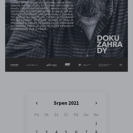
Srpen 2021
«
»
Po
Út
St
Čt
Pá
So
Ne
1
2
3
4
5
6
7
8