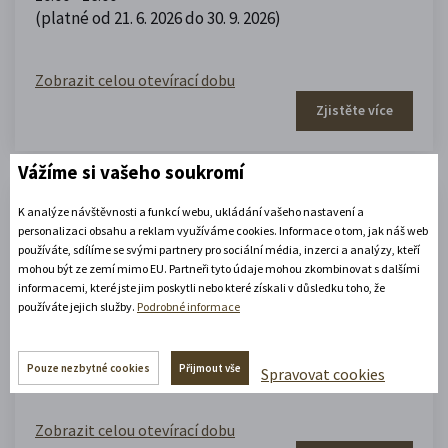
(platné od 21. 6. 2026 do 30. 9. 2026)
Zobrazit celou otevírací dobu
Zjistěte více
Vážíme si vašeho soukromí
Portmoneum – Museum Josefa
K analýze návštěvnosti a funkcí webu, ukládání vašeho nastavení a
personalizaci obsahu a reklam využíváme cookies. Informace o tom, jak náš web
Váchala
používáte, sdílíme se svými partnery pro sociální média, inzerci a analýzy, kteří
mohou být ze zemí mimo EU. Partneři tyto údaje mohou zkombinovat s dalšími
informacemi, které jste jim poskytli nebo které získali v důsledku toho, že
Portmoneum
používáte jejich služby.
Podrobné informace
09.00 - 12.00
,
13.00 - 17.00
(platné od 1. 5. 2026 do 30. 9. 2026)
Pouze nezbytné cookies
Přijmout vše
Spravovat cookies
Zobrazit celou otevírací dobu