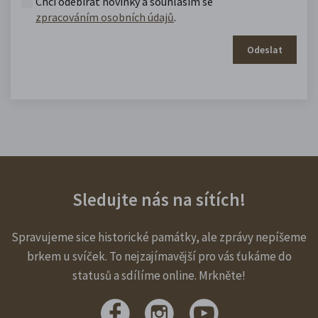
Chci odebírat novinky a souhlasím se
zpracováním osobních údajů
.
Odeslat
Sledujte nás na sítích!
Spravujeme sice historické památky, ale zprávy nepíšeme
brkem u svíček. To nejzajímavější pro vás ťukáme do
statusů a sdílíme online. Mrkněte!