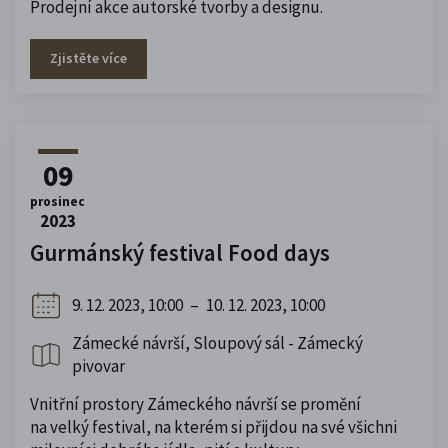
Prodejní akce autorské tvorby a designu.
Zjistěte více
09
prosinec
2023
Gurmánský festival Food days
9. 12. 2023, 10:00
–
10. 12. 2023, 10:00
Zámecké návrší, Sloupový sál - Zámecký
pivovar
Vnitřní prostory Zámeckého návrší se promění
na velký festival, na kterém si přijdou na své všichni