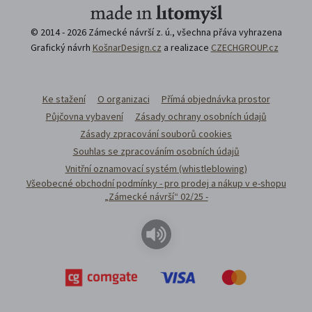
© 2014 - 2026 Zámecké návrší z. ú., všechna přáva vyhrazena
Grafický návrh
KošnarDesign.cz
a realizace
CZECHGROUP.cz
Ke stažení
O organizaci
Přímá objednávka prostor
Půjčovna vybavení
Zásady ochrany osobních údajů
Zásady zpracování souborů cookies
Souhlas se zpracováním osobních údajů
Vnitřní oznamovací systém (whistleblowing)
Všeobecné obchodní podmínky - pro prodej a nákup v e-shopu
„Zámecké návrší“ 02/25 -