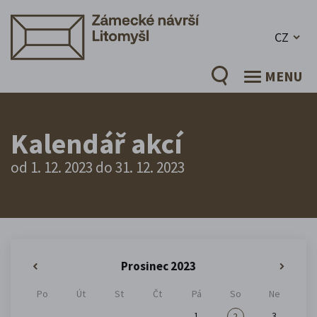
CZ
MENU
Kalendář akcí
od 1. 12. 2023 do 31. 12. 2023
Prosinec 2023
«
»
Po
Út
St
Čt
Pá
So
Ne
1
3
2