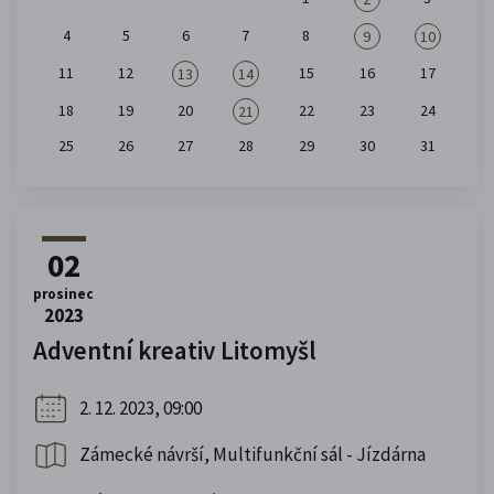
4
5
6
7
8
9
10
11
12
15
16
17
13
14
18
19
20
22
23
24
21
25
26
27
28
29
30
31
02
prosinec
2023
Adventní kreativ Litomyšl
2. 12. 2023, 09:00
Zámecké návrší, Multifunkční sál - Jízdárna