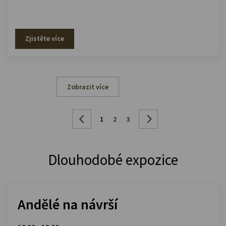
Zjistěte více
Zobrazit více
1
2
3
Dlouhodobé expozice
Andělé na návrší