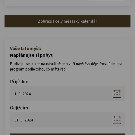
Zobrazit celý městský kalendář
Vaše Litomyšl:
Naplánujte si pobyt
Podívejte se, co se na návrší během vaší návštěvy děje. Poskládejte si
program podle toho, co máte rádi.
Přijíždím
Odjíždím