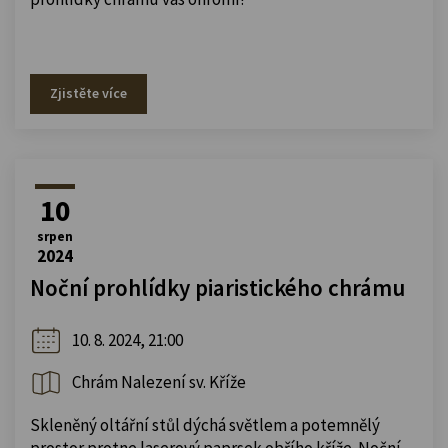
Zjistěte více
10
srpen
2024
Noční prohlídky piaristického chrámu
10. 8. 2024, 21:00
Chrám Nalezení sv. Kříže
Skleněný oltářní stůl dýchá světlem a potemnělý
prostor protne laserový paprsek obřího kříže. Noční