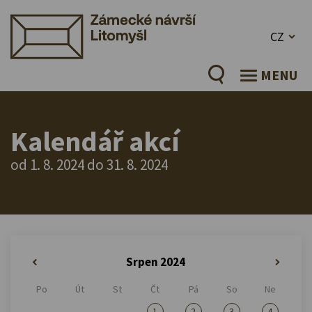
CZ
MENU
Kalendář akcí
od 1. 8. 2024 do 31. 8. 2024
Srpen 2024
«
»
Po
Út
St
Čt
Pá
So
Ne
1
2
3
4