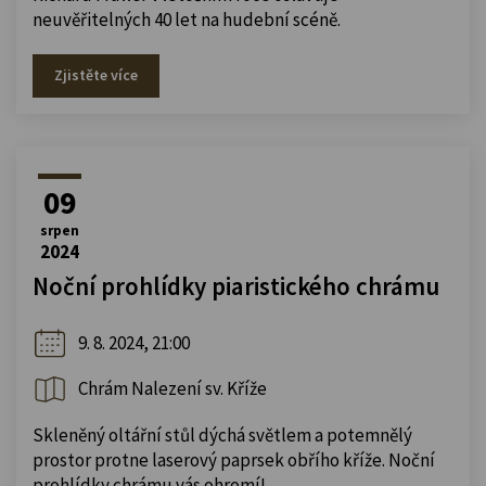
neuvěřitelných 40 let na hudební scéně.
Zjistěte více
09
srpen
2024
Noční prohlídky piaristického chrámu
9. 8. 2024, 21:00
Chrám Nalezení sv. Kříže
Skleněný oltářní stůl dýchá světlem a potemnělý
prostor protne laserový paprsek obřího kříže. Noční
prohlídky chrámu vás ohromí!