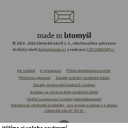
© 2014 - 2026 Zámecké návrší z. ú., všechna přáva vyhrazena
Grafický návrh
KošnarDesign.cz
a realizace
CZECHGROUP.cz
Ke stažení
O organizaci
Přímá objednávka prostor
Půjčovna vybavení
Zásady ochrany osobních údajů
Zásady zpracování souborů cookies
Souhlas se zpracováním osobních údajů
Vnitřní oznamovací systém (whistleblowing)
Všeobecné obchodní podmínky - pro prodej a nákup v e-shopu
„Zámecké návrší“ 02/25 -