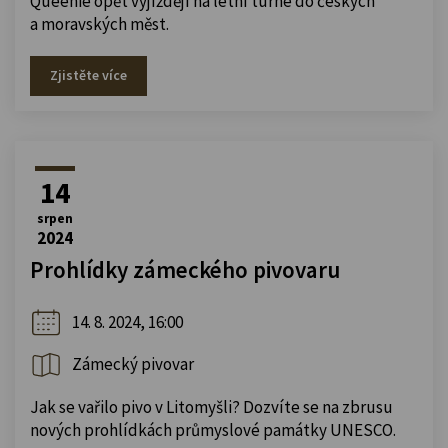
Queenie opět vyjíždějí na letní turné do českých
a moravských měst.
Zjistěte více
14
srpen
2024
Prohlídky zámeckého pivovaru
14. 8. 2024, 16:00
Zámecký pivovar
Jak se vařilo pivo v Litomyšli? Dozvíte se na zbrusu
nových prohlídkách průmyslové památky UNESCO.