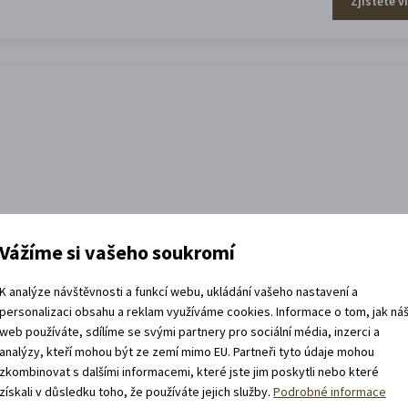
Zjistěte v
Vážíme si vašeho soukromí
Zjistěte v
K analýze návštěvnosti a funkcí webu, ukládání vašeho nastavení a
personalizaci obsahu a reklam využíváme cookies. Informace o tom, jak ná
web používáte, sdílíme se svými partnery pro sociální média, inzerci a
efa Váchala
analýzy, kteří mohou být ze zemí mimo EU. Partneři tyto údaje mohou
zkombinovat s dalšími informacemi, které jste jim poskytli nebo které
získali v důsledku toho, že používáte jejich služby.
Podrobné informace