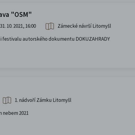
tava "OSM"
31. 10. 2021, 16:00
Zámecké návrší Litomyšl
ámci festivalu autorského dokumentu DOKUZAHRADY
1. nádvoří Zámku Litomyšl
m nebem 2021