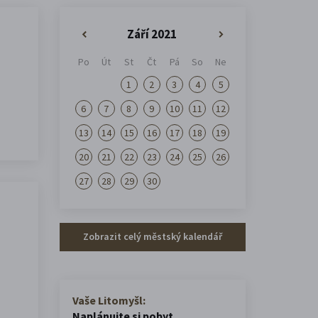
Září 2021
«
»
Po
Út
St
Čt
Pá
So
Ne
1
2
3
4
5
6
7
8
9
10
11
12
13
14
15
16
17
18
19
20
21
22
23
24
25
26
27
28
29
30
Zobrazit celý městský kalendář
Vaše Litomyšl:
Naplánujte si pobyt