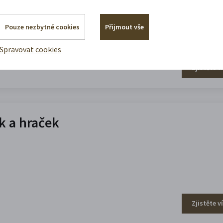
Pouze nezbytné cookies
Přijmout vše
Spravovat cookies
Zjistěte v
 a hraček
Zjistěte v