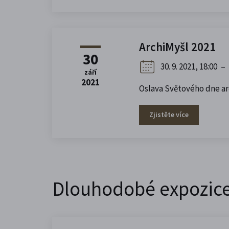
ArchiMyšl 2021
30
30. 9. 2021, 18:00
–
září
2021
Oslava Světového dne ar
Zjistěte více
Dlouhodobé expozic