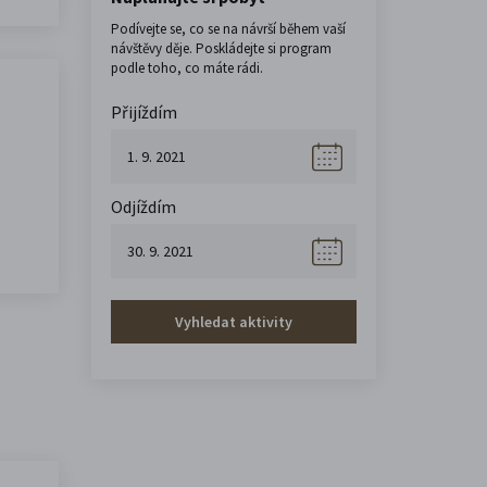
Podívejte se, co se na návrší během vaší
návštěvy děje. Poskládejte si program
podle toho, co máte rádi.
Přijíždím
Odjíždím
Vyhledat aktivity