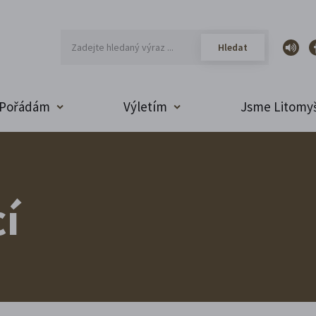
Pořádám
Výletím
Jsme Litomyš
í