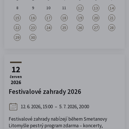
8
9
10
11
12
13
14
15
16
17
18
19
20
21
22
23
24
25
26
27
28
29
30
12
červen
2026
Festivalové zahrady 2026
12. 6. 2026, 15:00
–
5. 7. 2026, 20:00
Festivalové zahrady nabízejí během Smetanovy
Litomyšle pestrý program zdarma – koncerty,