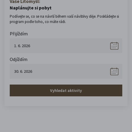
Vaše Litomyšl:
Naplánujte si pobyt
Podívejte se, co se na návrší během vaší návštěvy děje. Poskládejte si
program podle toho, co máte rádi.
Přijíždím
Odjíždím
Vyhledat aktivity