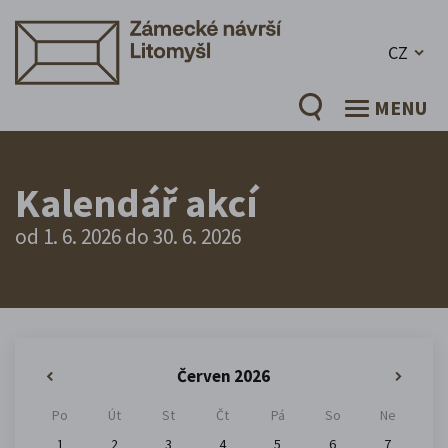
CZ
MENU
Kalendář akcí
od 1. 6. 2026 do 30. 6. 2026
Červen 2026
«
»
Po
Út
St
Čt
Pá
So
Ne
1
2
3
4
5
6
7