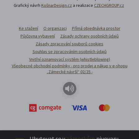
Grafický návrh
KošnarDesign.cz
a realizace
CZECHGROUP.cz
Ke stažení
O organizaci
Přímá objednávka prostor
Půjčovna vybavení
Zásady ochrany osobních údajů
Zásady zpracování souborů cookies
Souhlas se zpracováním osobních údajů
Vnitřní oznamovací systém (whistleblowing)
Všeobecné obchodní podmínky - pro prodej a nákup v e-shopu
„Zámecké návrší“ 02/25 -
Ubytovat se v
zámeckém
pivovaru