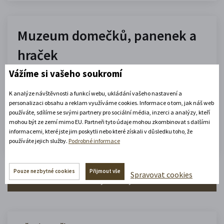
Muzeum domečků, panenek a
hraček
Vážíme si vašeho soukromí
10.00 - 16.00
(platné od 1. 7. 2026 do 31. 8. 2026)
K analýze návštěvnosti a funkcí webu, ukládání vašeho nastavení a
personalizaci obsahu a reklam využíváme cookies. Informace o tom, jak náš web
používáte, sdílíme se svými partnery pro sociální média, inzerci a analýzy, kteří
Zobrazit celou otevírací dobu
mohou být ze zemí mimo EU. Partneři tyto údaje mohou zkombinovat s dalšími
informacemi, které jste jim poskytli nebo které získali v důsledku toho, že
Zjistěte více
používáte jejich služby.
Podrobné informace
Pouze nezbytné cookies
Přijmout vše
Spravovat cookies
Zobrazit celý městský kalendář