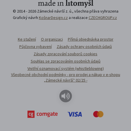
© 2014 - 2026 Zámecké návrší z. ú., všechna přáva vyhrazena
Grafický návrh
KošnarDesign.cz
a realizace
CZECHGROUP.cz
Ke stažení
O organizaci
Přímá objednávka prostor
Půjčovna vybavení
Zásady ochrany osobních údajů
Zásady zpracování souborů cookies
Souhlas se zpracováním osobních údajů
Vnitřní oznamovací systém (whistleblowing)
Všeobecné obchodní podmínky - pro prodej a nákup v e-shopu
„Zámecké návrší“ 02/25 -