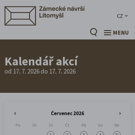
CZ
MENU
Kalendář akcí
od 17. 7. 2026 do 17. 7. 2026
Červenec 2026
«
»
Po
Út
St
Čt
Pá
So
Ne
1
2
3
4
5