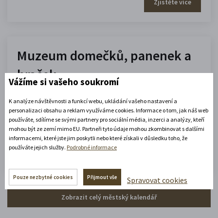
Zjistěte více
Muzeum domečků, panenek a
hraček
Vážíme si vašeho soukromí
10.00 - 16.00
K analýze návštěvnosti a funkcí webu, ukládání vašeho nastavení a
(platné od 1. 7. 2026 do 31. 8. 2026)
personalizaci obsahu a reklam využíváme cookies. Informace o tom, jak náš web
používáte, sdílíme se svými partnery pro sociální média, inzerci a analýzy, kteří
mohou být ze zemí mimo EU. Partneři tyto údaje mohou zkombinovat s dalšími
Zobrazit celou otevírací dobu
informacemi, které jste jim poskytli nebo které získali v důsledku toho, že
používáte jejich služby.
Podrobné informace
Zjistěte více
Pouze nezbytné cookies
Přijmout vše
Spravovat cookies
Zobrazit celý městský kalendář