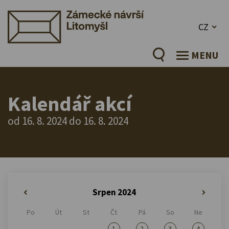
CZ
MENU
Kalendář akcí
od 16. 8. 2024 do 16. 8. 2024
Srpen 2024
«
»
Po
Út
St
Čt
Pá
So
Ne
1
2
3
4