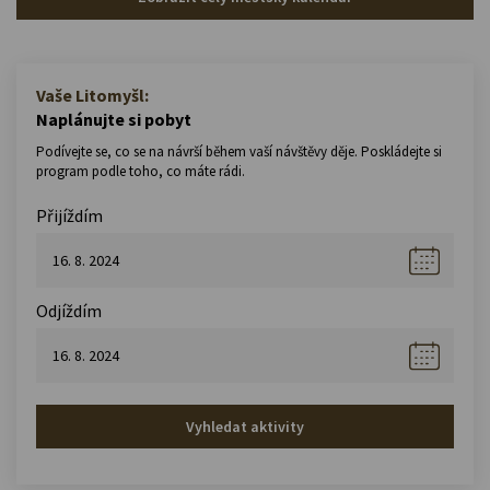
Vaše Litomyšl:
Naplánujte si pobyt
Podívejte se, co se na návrší během vaší návštěvy děje. Poskládejte si
program podle toho, co máte rádi.
Přijíždím
Odjíždím
Vyhledat aktivity