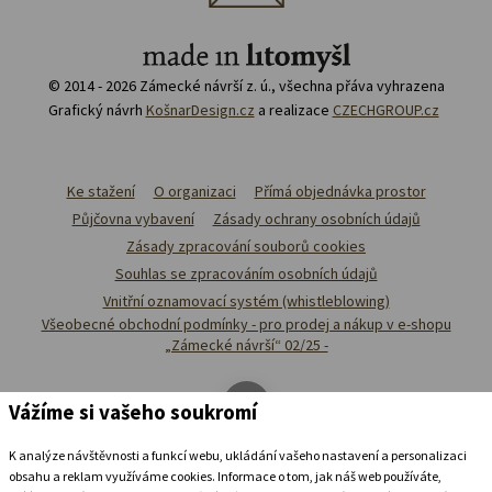
© 2014 - 2026 Zámecké návrší z. ú., všechna přáva vyhrazena
Grafický návrh
KošnarDesign.cz
a realizace
CZECHGROUP.cz
Ke stažení
O organizaci
Přímá objednávka prostor
Půjčovna vybavení
Zásady ochrany osobních údajů
Zásady zpracování souborů cookies
Souhlas se zpracováním osobních údajů
Vnitřní oznamovací systém (whistleblowing)
Všeobecné obchodní podmínky - pro prodej a nákup v e-shopu
„Zámecké návrší“ 02/25 -
Vážíme si vašeho soukromí
K analýze návštěvnosti a funkcí webu, ukládání vašeho nastavení a personalizaci
obsahu a reklam využíváme cookies. Informace o tom, jak náš web používáte,